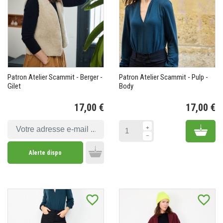
Patron Atelier Scammit - Berger -
Patron Atelier Scammit - Pulp -
Gilet
Body
17,00 €
17,00 €
Prix
Pr
Add 
Alerte dispo
Add to cart
favorite_border
favorite_border