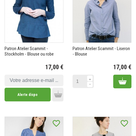
Patron Atelier Scammit -
Patron Atelier Scammit - Liseron
Stockholm - Blouse ou robe
- Blouse
17,00 €
17,00 €
Prix
Pr
Add 
Alerte dispo
Add to cart
favorite_border
favorite_border