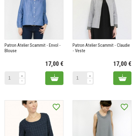
Patron Atelier Scammit - Envol -
Patron Atelier Scammit - Claudie
Blouse
- Veste
17,00 €
17,00 €
Prix
Pr
Add to cart
Add 
favorite_border
favorite_border