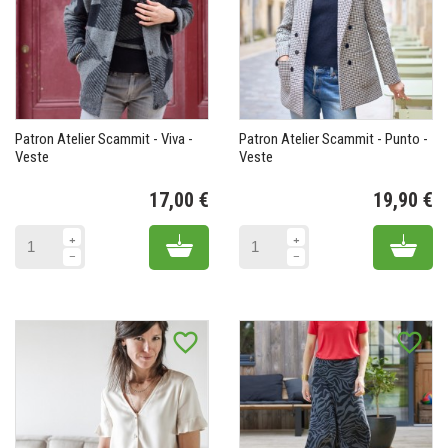
Patron Atelier Scammit - Viva -
Patron Atelier Scammit - Punto -
Veste
Veste
17,00 €
19,90 €
Prix
Pr
Add to cart
Add 
favorite_border
favorite_border