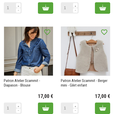
Prix
Pr
Add to cart
Add 
favorite_border
favorite_border
Patron Atelier Scammit -
Patron Atelier Scammit - Berger
Diapason - Blouse
mini - Gilet enfant
17,00 €
17,00 €
Prix
Pr
Add to cart
Add 