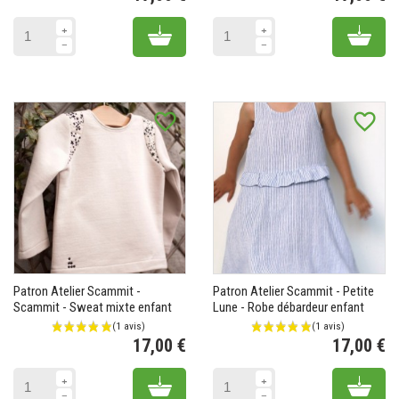
Prix
Pr
Add to cart
Add 
favorite_border
favorite_border
Patron Atelier Scammit -
Patron Atelier Scammit - Petite
Scammit - Sweat mixte enfant
Lune - Robe débardeur enfant
17,00 €
17,00 €
Prix
Pr
Add to cart
Add 