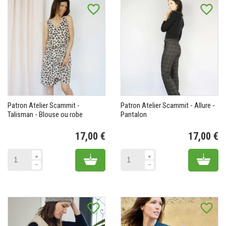
favorite_border
favorite_border
Patron Atelier Scammit -
Patron Atelier Scammit - Allure -
Talisman - Blouse ou robe
Pantalon
17,00 €
17,00 €
Prix
Pr
Add to cart
Add 
favorite_border
favorite_border