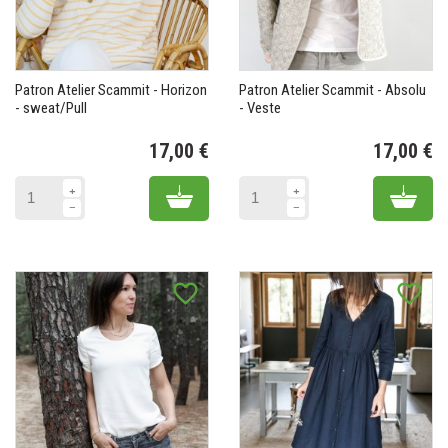
Patron Atelier Scammit - Horizon
Patron Atelier Scammit - Absolu
- sweat/Pull
- Veste
17,00 €
17,00 €
Prix
Pr
Add to cart
Add 
favorite_border
favorite_border