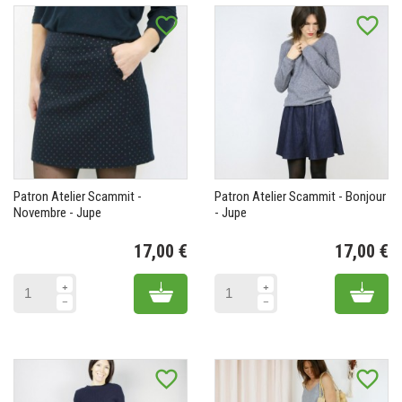
favorite_border
favorite_border
Patron Atelier Scammit -
Patron Atelier Scammit - Bonjour
Novembre - Jupe
- Jupe
17,00 €
17,00 €
Prix
Pr
Add to cart
Add 
favorite_border
favorite_border