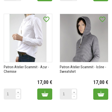
favorite_border
favorite_border
Patron Atelier Scammit - Azur -
Patron Atelier Scammit - Icône -
Chemise
Sweatshirt
17,00 €
17,00 €
Prix
Pr
Add to cart
Add 