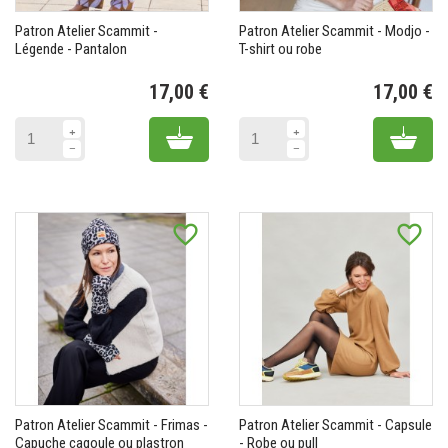
Patron Atelier Scammit -
Patron Atelier Scammit - Modjo -
Légende - Pantalon
T-shirt ou robe
17,00 €
17,00 €
Prix
Pr
Add to cart
Add 
favorite_border
favorite_border
Patron Atelier Scammit - Frimas -
Patron Atelier Scammit - Capsule
Capuche cagoule ou plastron
- Robe ou pull