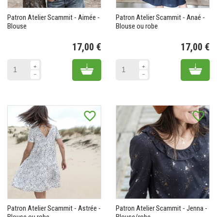
Patron Atelier Scammit - Aimée -
Patron Atelier Scammit - Anaé -
Blouse
Blouse ou robe
17,00 €
17,00 €
Prix
Pr
Add to cart
Add 
favorite_border
favorite_border
Patron Atelier Scammit - Astrée -
Patron Atelier Scammit - Jenna -