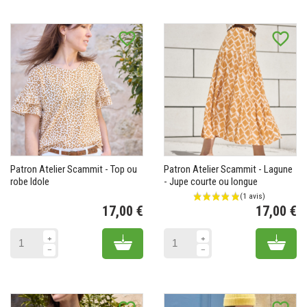
favorite_border
favorite_border
Patron Atelier Scammit - Top ou
Patron Atelier Scammit - Lagune
robe Idole
- Jupe courte ou longue
17,00 €
17,00 €
Prix
Pr
Add to cart
Add 