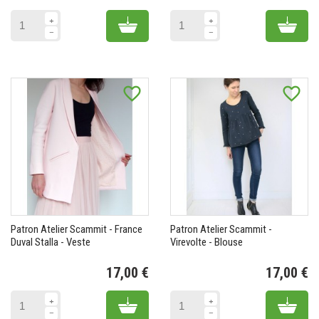
Prix
Pr
Add to cart
Add 
favorite_border
favorite_border
Patron Atelier Scammit - France
Patron Atelier Scammit -
Duval Stalla - Veste
Virevolte - Blouse
17,00 €
17,00 €
Prix
Pr
Add to cart
Add 