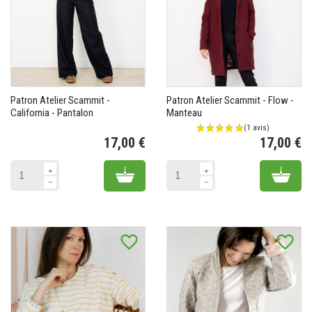
Patron Atelier Scammit -
Patron Atelier Scammit - Flow -
California - Pantalon
Manteau
17,00 €
17,00 €
Prix
Pr
Add to cart
Add 
favorite_border
favorite_border
(1 avis)