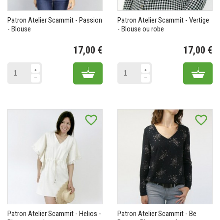
Patron Atelier Scammit - Passion
Patron Atelier Scammit - Vertige
- Blouse
- Blouse ou robe
17,00 €
17,00 €
Prix
Pr
Add to cart
Add 
favorite_border
favorite_border
Patron Atelier Scammit - Helios -
Patron Atelier Scammit - Be