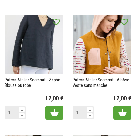
favorite_border
favorite_border
Patron Atelier Scammit - Zéphir -
Patron Atelier Scammit - Alcôve -
Blouse ou robe
Veste sans manche
17,00 €
17,00 €
Prix
Pr
Add to cart
Add 