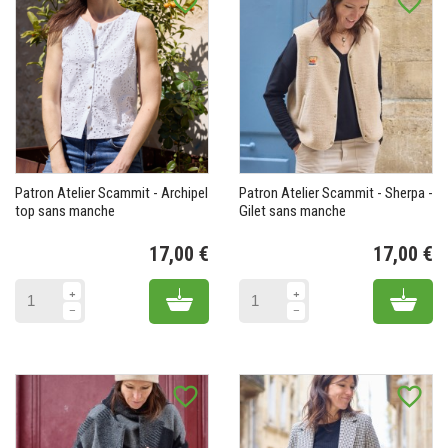
favorite_border
favorite_border
Patron Atelier Scammit - Archipel
Patron Atelier Scammit - Sherpa -
top sans manche
Gilet sans manche
17,00 €
17,00 €
Prix
Pr
Add to cart
Add 
favorite_border
favorite_border