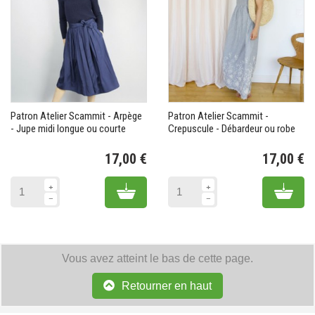
Patron Atelier Scammit - Arpège
Patron Atelier Scammit -
- Jupe midi longue ou courte
Crepuscule - Débardeur ou robe
17,00 €
17,00 €
Prix
Pr
Add to cart
Add 
Vous avez atteint le bas de cette page.
Retourner en haut