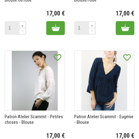
Blouse ou robe
Blouse/robe
17,00 €
17,00 €
Prix
Pr
Add to cart
Add 
favorite_border
favorite_border
Patron Atelier Scammit - Petites
Patron Atelier Scammit - Eugénie
choses - Blouse
- Blouse
17,00 €
17,00 €