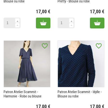
Blouse ou robe
Pretty - Blouse ou robe
17,00 €
17,00 €
Prix
Pr
Add to cart
Add 
favorite_border
favorite_border
Patron Atelier Scammit -
Patron Atelier Scammit - Idylle -
Harmonie - Robe ou blouse
Blouse ou robe
17,00 €
17,00 €