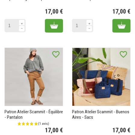
17,00 €
17,00 €
Prix
Pr
Add to cart
Add 
favorite_border
favorite_border
Patron Atelier Scammit - Équilibre
Patron Atelier Scammit - Buenos
- Pantalon
Aires - Sacs
17,00 €
17,00 €