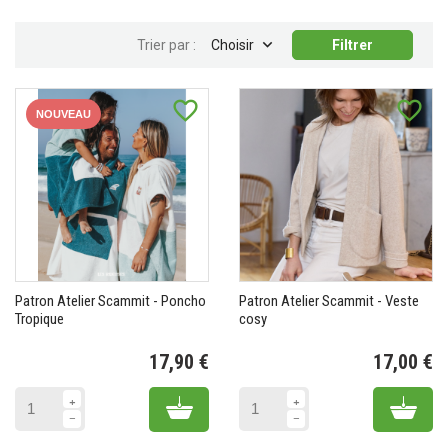

Trier par :
Choisir
Filtrer
favorite_border
favorite_border
NOUVEAU
Patron Atelier Scammit - Poncho
Patron Atelier Scammit - Veste
Tropique
cosy
17,90 €
17,00 €
Prix
Pr
Add to cart
Add 