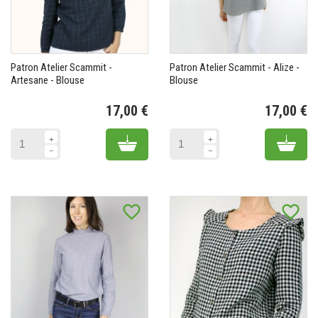
Patron Atelier Scammit -
Patron Atelier Scammit - Alize -
Artesane - Blouse
Blouse
17,00 €
17,00 €
Prix
Pr
Add to cart
Add 
favorite_border
favorite_border