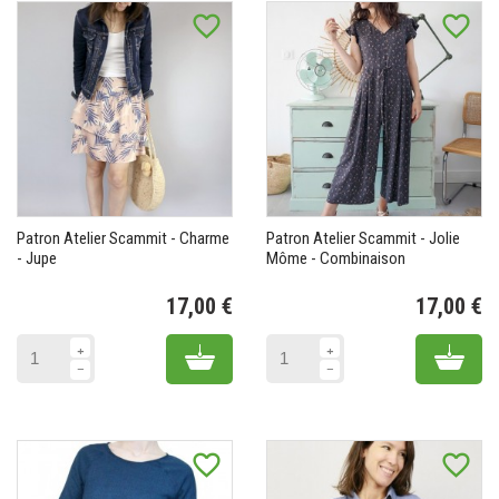
favorite_border
favorite_border
Patron Atelier Scammit - Charme
Patron Atelier Scammit - Jolie
- Jupe
Môme - Combinaison
17,00 €
17,00 €
Prix
Pr
Add to cart
Add 
favorite_border
favorite_border