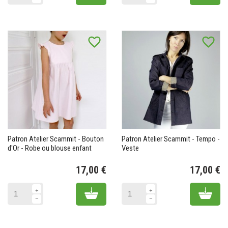
favorite_border
favorite_border
Patron Atelier Scammit - Bouton
Patron Atelier Scammit - Tempo -
d'Or - Robe ou blouse enfant
Veste
17,00 €
17,00 €
Prix
Pr
Add to cart
Add 