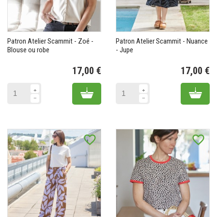
Patron Atelier Scammit - Zoé -
Patron Atelier Scammit - Nuance
Blouse ou robe
- Jupe
17,00 €
17,00 €
Prix
Pr
Add to cart
Add 
favorite_border
favorite_border