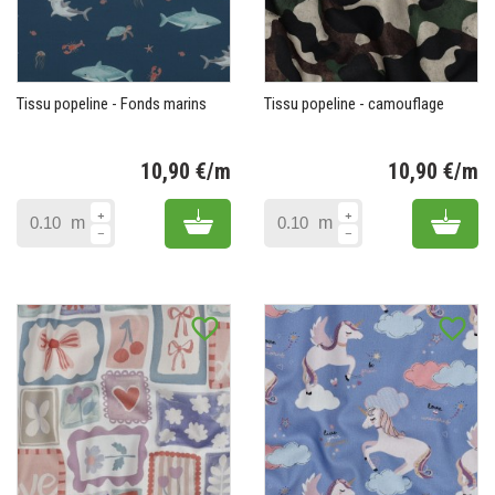
Tissu popeline - Fonds marins
Tissu popeline - camouflage
10,90 €/m
10,90 €/m
Prix
Pr
Add to cart
Add 
m
m
favorite_border
favorite_border