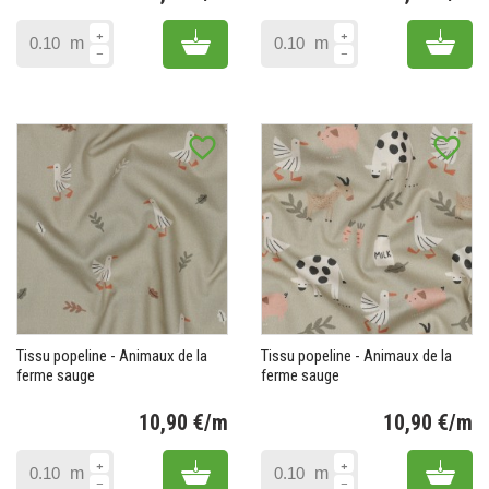
Prix
Pr
Add to cart
Add 
m
m
favorite_border
favorite_border
Tissu popeline - Animaux de la
Tissu popeline - Animaux de la
ferme sauge
ferme sauge
10,90 €/m
10,90 €/m
Prix
Pr
Add to cart
Add 
m
m