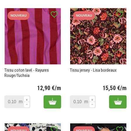
favorite_border
favorite_border
NOUVEAU
NOUVEAU
Tissu coton lavé - Rayures
Tissu jersey - Lisa bordeaux
Rouge/fuchsia
12,90 €/m
15,50 €/m
Prix
Pr
Add to cart
Add 
m
m
favorite_border
favorite_border
NOUVEAU
NOUVEAU