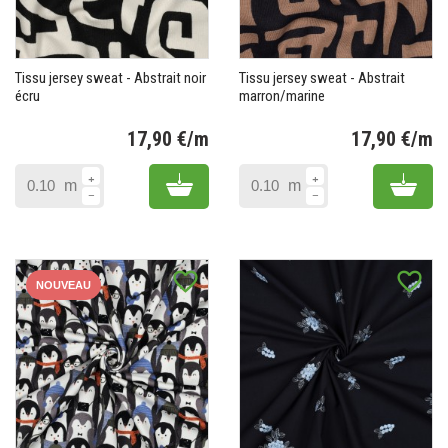
Tissu jersey sweat - Abstrait noir
Tissu jersey sweat - Abstrait
écru
marron/marine
17,90 €/m
17,90 €/m
Prix
Pr
Add to cart
Add 
m
m
favorite_border
favorite_border
NOUVEAU