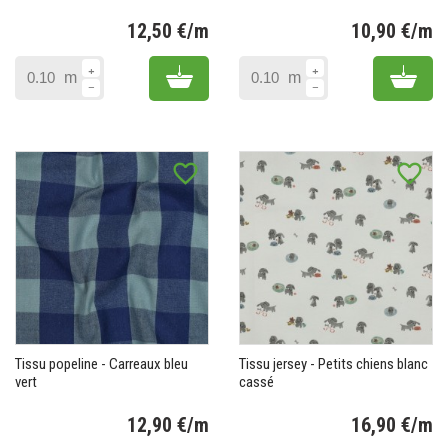
12,50 €/m
10,90 €/m
Prix
Pr
Add to cart
Add 
m
m
favorite_border
favorite_border
Tissu popeline - Carreaux bleu
Tissu jersey - Petits chiens blanc
vert
cassé
12,90 €/m
16,90 €/m
Prix
Pr