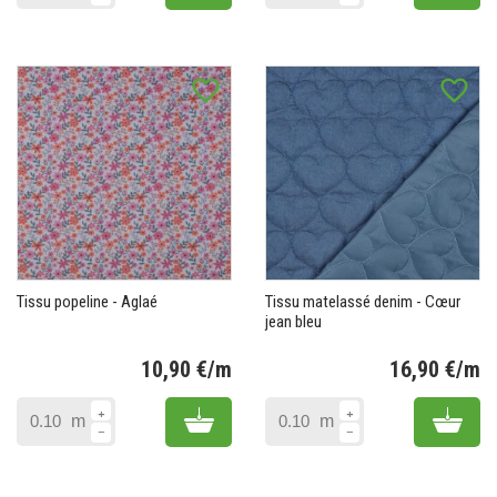
favorite_border
favorite_border
Tissu popeline - Aglaé
Tissu matelassé denim - Cœur
jean bleu
10,90 €/m
16,90 €/m
Prix
Pr
Add to cart
Add 
m
m