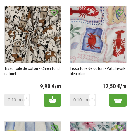
favorite_border
favorite_border
Tissu toile de coton - Chien fond
Tissu toile de coton - Patchwork
naturel
bleu clair
9,90 €/m
12,50 €/m
Prix
Pr
Add to cart
Add 
m
m
favorite_border
favorite_border