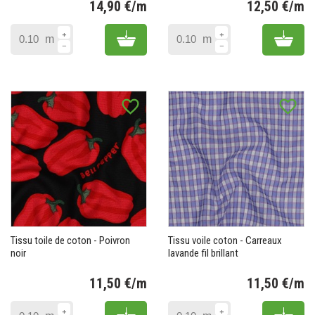
14,90 €/m
12,50 €/m
Prix
Pr
Add to cart
Add 
m
m
favorite_border
favorite_border
Tissu toile de coton - Poivron
Tissu voile coton - Carreaux
noir
lavande fil brillant
11,50 €/m
11,50 €/m
Prix
Pr
Add to cart
Add 