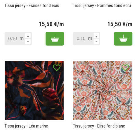
Tissu jersey - Fraises fond écru
Tissu jersey - Pommes fond écru
15,50 €/m
15,50 €/m
Prix
Pr
Add to cart
Add 
m
m
favorite_border
favorite_border
Tissu jersey - Léa marine
Tissu jersey - Elise fond blanc