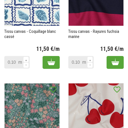
Tissu canvas - Coquillage blanc
Tissu canvas - Rayures fuchsia
cassé
marine
11,50 €/m
11,50 €/m
Prix
Pr
Add to cart
Add 
m
m
favorite_border
favorite_border