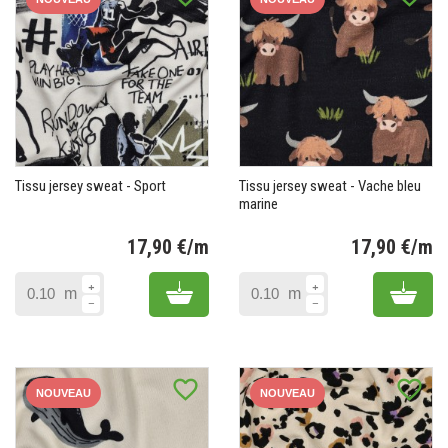
Tissu jersey sweat - Sport
Tissu jersey sweat - Vache bleu
marine
17,90 €/m
17,90 €/m
Prix
Pr
Add to cart
Add 
m
m
favorite_border
favorite_border
NOUVEAU
NOUVEAU