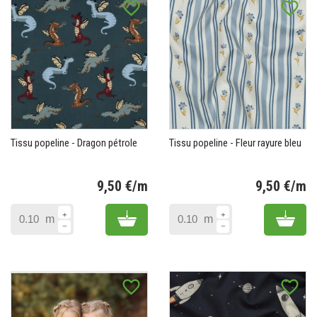
favorite_border
favorite_border
Tissu popeline - Dragon pétrole
Tissu popeline - Fleur rayure bleu
9,50 €/m
9,50 €/m
Prix
Pr
Add to cart
Add 
m
m
favorite_border
favorite_border