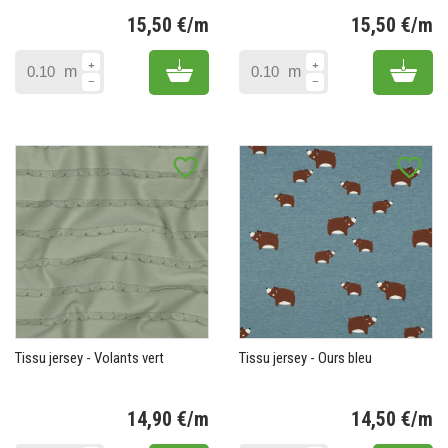
15,50 €/m
15,50 €/m
Prix
Pr
Add to cart
Add 
m
m
favorite_border
favorite_border
Tissu jersey - Volants vert
Tissu jersey - Ours bleu
14,90 €/m
14,50 €/m
Prix
Pr