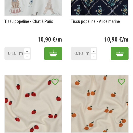
Tissu popeline - Chat à Paris
Tissu popeline - Alice marine
10,90 €/m
10,90 €/m
Prix
Pr
Add to cart
Add 
m
m
favorite_border
favorite_border