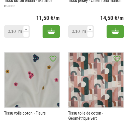
Tissu coton enduit - Mathilde
Tissu jersey - Chien fond marron
marine
11,50 €/m
14,50 €/m
Prix
Pr
Add to cart
Add 
m
m
favorite_border
favorite_border
Tissu voile coton - Fleurs
Tissu toile de coton -
Géométrique vert