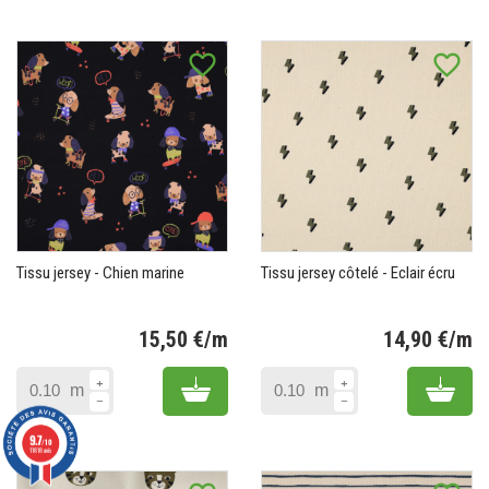
favorite_border
favorite_border
Tissu jersey - Chien marine
Tissu jersey côtelé - Eclair écru
15,50 €/m
14,90 €/m
Prix
Pr
Add to cart
Add 
m
m
9.7
/10
11818 avis