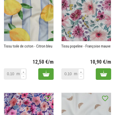
Tissu toile de coton - Citron bleu
Tissu popeline - Françoise mauve
12,50 €/m
10,90 €/m
Prix
Pr
Add to cart
Add 
m
m
favorite_border
favorite_border