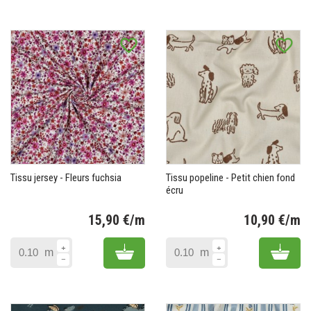
favorite_border
favorite_border
Tissu jersey - Fleurs fuchsia
Tissu popeline - Petit chien fond
écru
15,90 €/m
10,90 €/m
Prix
Pr
Add to cart
Add 
m
m