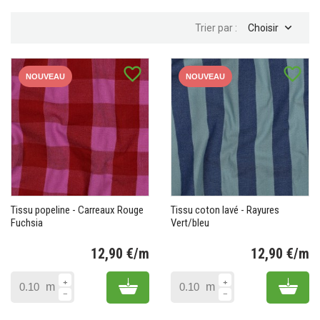

Trier par :
Choisir
favorite_border
favorite_border
NOUVEAU
NOUVEAU
Tissu popeline - Carreaux Rouge
Tissu coton lavé - Rayures
Fuchsia
Vert/bleu
12,90 €/m
12,90 €/m
Prix
Pr
Add to cart
Add 
m
m