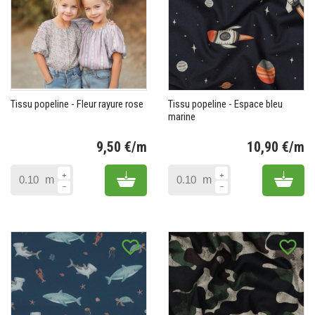
Tissu popeline - Fleur rayure rose
Tissu popeline - Espace bleu
marine
9,50 €/m
10,90 €/m
Prix
Pr
Add to cart
Add 
m
m
favorite_border
favorite_border