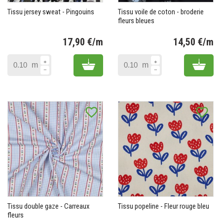
Tissu jersey sweat - Pingouins
Tissu voile de coton - broderie
fleurs bleues
17,90 €/m
14,50 €/m
Prix
Pr
Add to cart
Add 
m
m
favorite_border
favorite_border
Tissu double gaze - Carreaux
Tissu popeline - Fleur rouge bleu
fleurs