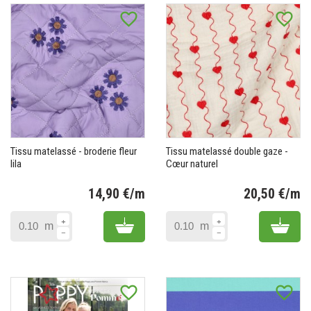
favorite_border
favorite_border
Tissu matelassé - broderie fleur
Tissu matelassé double gaze -
lila
Cœur naturel
14,90 €/m
20,50 €/m
Prix
Pr
Add to cart
Add 
m
m
favorite_border
favorite_border