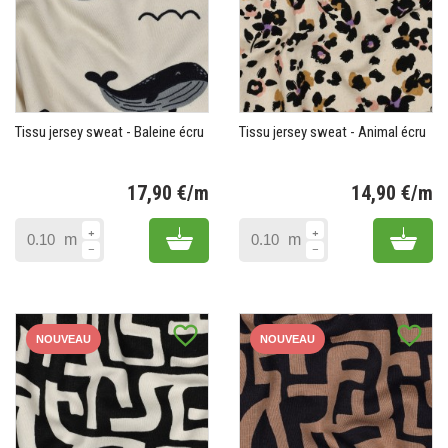
Tissu jersey sweat - Baleine écru
Tissu jersey sweat - Animal écru
17,90 €/m
14,90 €/m
Prix
Pr
Add to cart
Add 
m
m
favorite_border
favorite_border
NOUVEAU
NOUVEAU