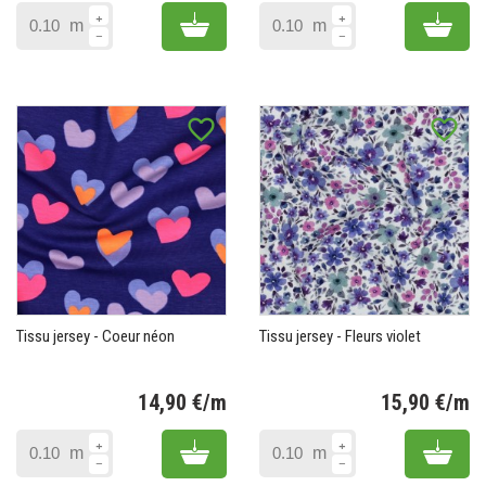
Add to cart
Add 
m
m
favorite_border
favorite_border
Tissu jersey - Coeur néon
Tissu jersey - Fleurs violet
14,90 €/m
15,90 €/m
Prix
Pr
Add to cart
Add 
m
m