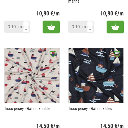
marine
10,90 €/m
10,90 €/m
Prix
Pr
Add to cart
Add 
m
m
favorite_border
favorite_border
Tissu jersey - Bateaux sable
Tissu jersey - Bateaux bleu
14,50 €/m
14,50 €/m