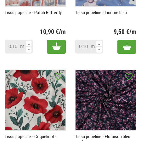
Tissu popeline - Patch Butterfly
Tissu popeline - Licorne bleu
10,90 €/m
9,50 €/m
Prix
Pr
Add to cart
Add 
m
m
favorite_border
favorite_border
Tissu popeline - Coquelicots
Tissu popeline - Floraison bleu