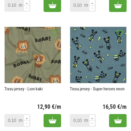
Add to cart
Add 
m
m
favorite_border
favorite_border
Tissu jersey - Lion kaki
Tissu jersey - Super heroes neon
12,90 €/m
16,50 €/m
Prix
Pr
Add to cart
Add 
m
m