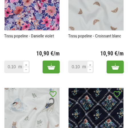
Tissu popeline - Danielle violet
Tissu popeline - Croissant blanc
10,90 €/m
10,90 €/m
Prix
Pr
Add to cart
Add 
m
m
favorite_border
favorite_border