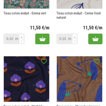
Tissu coton enduit - Emma vert
Tissu coton enduit - Cerise fond
naturel
11,50 €/m
11,50 €/m
Prix
Pr
Add to cart
Add 
m
m
favorite_border
favorite_border