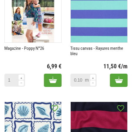
Magazine - Poppy N°26
Tissu canvas - Rayures menthe
bleu
6,99 €
11,50 €/m
Prix
Pr
Add to cart
Add 
m
favorite_border
favorite_border