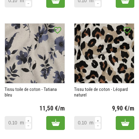
m
m
favorite_border
favorite_border
Tissu toile de coton - Tatiana
Tissu toile de coton - Léopard
bleu
naturel
11,50 €/m
9,90 €/m
Prix
Pr
Add to cart
Add 
m
m