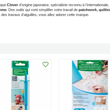
rque
Clover
d'origine japonaise, spécialiste reconnu à l'internationale
mme
. Des outils qui vont simplifier votre travail de
patchwork, quilting
t des travaux d'aiguilles, vous allez adorer cette marque.
favorite_border