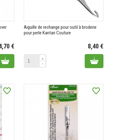
over
Aiguille de rechange pour outil à broderie
pour perle Kantan Couture
4,70 €
8,40 €
Prix
Prix
Add to cart
Add to cart
favorite_border
favorite_border