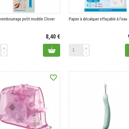
e rembourrage petit modèle Clover
Papier à décalquer effaçable à l'eau
8,40 €
Prix
Add to cart
favorite_border