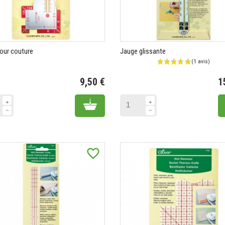
our couture
Jauge glissante
9,50 €
1
Prix
Add to cart
favorite_border