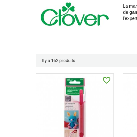
La ma
de ga
l'exper
Il y a 162 produits
favorite_border