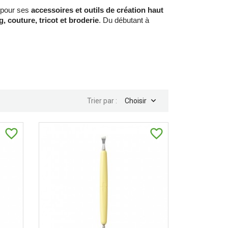
, pour ses
accessoires et outils de création haut
, couture, tricot et broderie
. Du débutant à

Trier par :
Choisir
favorite_border
favorite_border