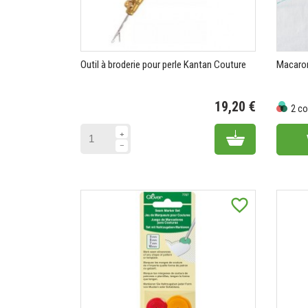
Outil à broderie pour perle Kantan Couture
Macaron 
19,20 €
2 co
Prix
Prix
Add to cart
favorite_border