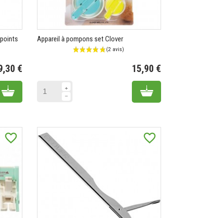
 points
Appareil à pompons set Clover
9,30 €
15,90 €
Prix
Prix
Add to cart
Add to cart
favorite_border
favorite_border