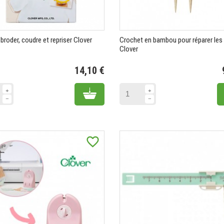
roder, coudre et repriser Clover
Crochet en bambou pour réparer les
Clover
14,10 €
Prix
Add to cart
favorite_border