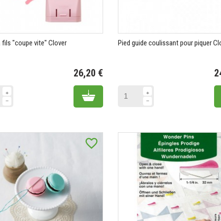
 fils "coupe vite" Clover
Pied guide coulissant pour piquer Cl
26,20 €
2
Prix
Add to cart
favorite_border