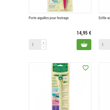
Porte aiguilles pour feutrage
Enfile a
14,95 €
Prix
Add to cart
favorite_border