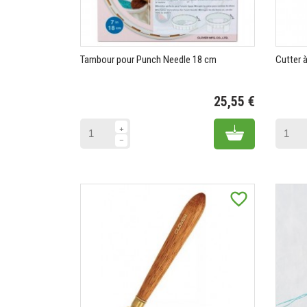
Tambour pour Punch Needle 18 cm
Cutter à
25,55 €
Prix
Add to cart
favorite_border