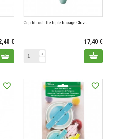
Grip fit roulette triple traçage Clover
2,40 €
17,40 €
Prix
Prix
Add to cart
Add to cart
favorite_border
favorite_border