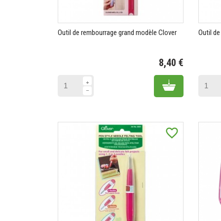
Outil de rembourrage grand modèle Clover
Outil d
8,40 €
Prix
Add to cart
favorite_border