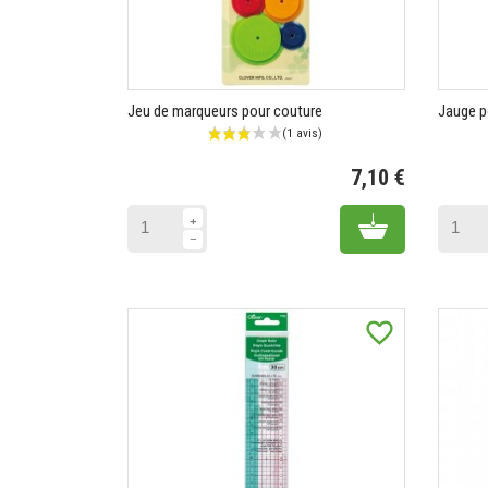
Jeu de marqueurs pour couture
Jauge p
7,10 €
Prix
Add to cart
favorite_border