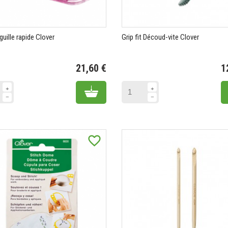
iguille rapide Clover
Grip fit Découd-vite Clover
21,60 €
1
Prix
Add to cart
favorite_border