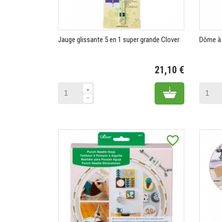
Jauge glissante 5 en 1 super grande Clover
Dôme à b
21,10 €
Prix
Add to cart
favorite_border