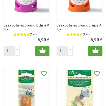
Dé à coudre ergonomic fuchsia M
Dé à coudre ergonomic orange S
Prym
Prym
5,90 €
5,90 €
Prix
Pr
Add to cart
Add 
favorite_border
favorite_border