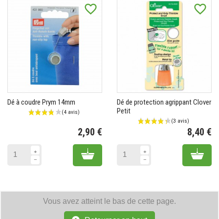
favorite_border
favorite_border
Dé à coudre Prym 14mm
Dé de protection agrippant Clover
Petit
2,90 €
8,40 €
Prix
Pr
Add to cart
Add 
Vous avez atteint le bas de cette page.