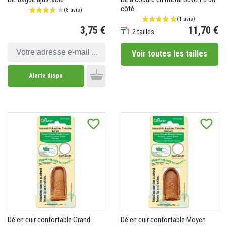
côté
3,75 €
11,70 €
2 tailles
Prix
Prix
Voir toutes les tailles
Alerte dispo
Add to cart
(3 avis)
favorite_border
favorite_border
Dé en cuir confortable Grand
Dé en cuir confortable Moyen