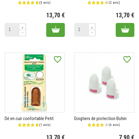
13,70 €
13,70 €
Prix
Pr
Add to cart
Add 
favorite_border
favorite_border
(1 avis)
Dé en cuir confortable Petit
Doigtiers de protection Bohin
13,70 €
7,90 €