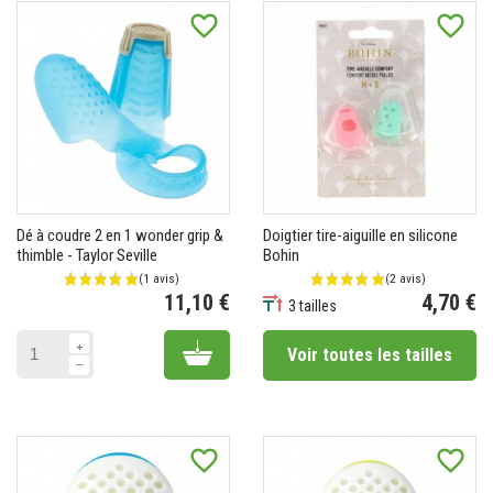
favorite_border
favorite_border
Dé à coudre 2 en 1 wonder grip &
Doigtier tire-aiguille en silicone
thimble - Taylor Seville
Bohin
11,10 €
4,70 €
3 tailles
Prix
Prix
Add to cart
Voir toutes les tailles
favorite_border
favorite_border