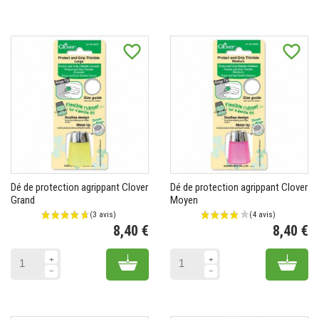
favorite_border
favorite_border
Dé de protection agrippant Clover
Dé de protection agrippant Clover
Grand
Moyen
8,40 €
8,40 €
Prix
Pr
Add to cart
Add 
(3 avis)