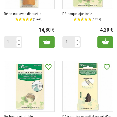
Dé en cuir avec disquette
Dé-disque ajustable
14,80 €
4,20 €
Prix
Pr
Add to cart
Add 
favorite_border
favorite_border
Dé-bague ajustable
Dé à coudre en métal ouvert d'un