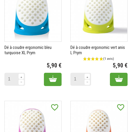
Dé à coudre ergonomic bleu
Dé à coudre ergonomic vert anis
turquoise XL Prym
L Prym
5,90 €
5,90 €
Prix
Pr
(1 avis)
Add to cart
Add 
favorite_border
favorite_border