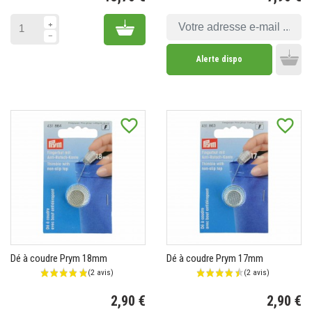
Prix
Pr
Add to cart
Alerte dispo
Add 
favorite_border
favorite_border
Dé à coudre Prym 18mm
Dé à coudre Prym 17mm
2,90 €
2,90 €