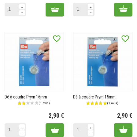
Prix
Pr
Add to cart
Add 
(8 avis)
favorite_border
favorite_border
Dé à coudre Prym 16mm
Dé à coudre Prym 15mm
2,90 €
2,90 €
Prix
Pr
Add to cart
Add 