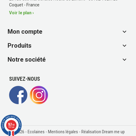
Coquet - France
Voir le plan ›
Mon compte

Produits

Notre société

SUIVEZ-NOUS
9.7
/10
11817 avis
© 2026 - Ecolaines -
Mentions légales
- Réalisation Dream me up