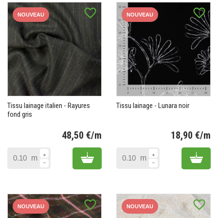
favorite_border
favorite_border
NOUVEAU
NOUVEAU
Tissu lainage italien - Rayures
Tissu lainage - Lunara noir
fond gris
48,50 €/m
18,90 €/m
Prix
Pr
Add to cart
Add 
m
m
favorite_border
favorite_border
NOUVEAU
NOUVEAU