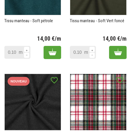
Tissu manteau - Soft pétrole
Tissu manteau - Soft Vert foncé
14,00 €/m
14,00 €/m
Prix
Pr
Add to cart
Add 
m
m
favorite_border
favorite_border
NOUVEAU