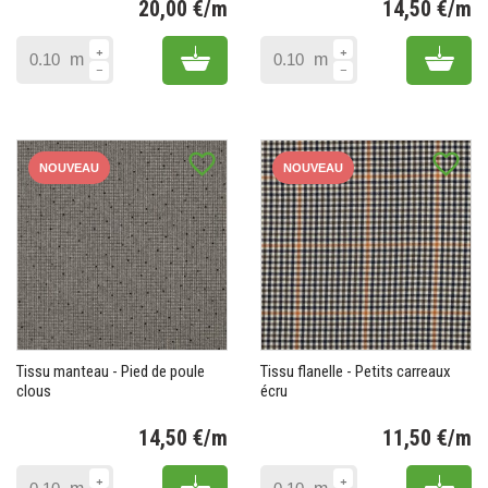
20,00 €/m
14,50 €/m
Prix
Pr
Add to cart
Add 
m
m
favorite_border
favorite_border
NOUVEAU
NOUVEAU
Tissu manteau - Pied de poule
Tissu flanelle - Petits carreaux
clous
écru
14,50 €/m
11,50 €/m
Prix
Pr
Add to cart
Add 