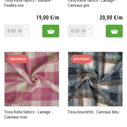
Tissu Katia fabrics - Suédine -
Tissu Katia fabrics - Lainage -
Feuilles noir
Carreaux gris
19,00 €/m
20,00 €/m
Prix
Pr
Add to cart
Add 
m
m
favorite_border
favorite_border
NOUVEAU
NOUVEAU
Tissu Katia fabrics - Lainage -
Tissu bouclette - Carreaux bleu
Carreaux rose