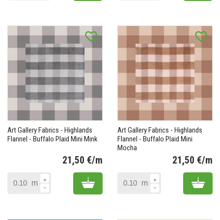
favorite_border
favorite_border
Art Gallery Fabrics - Highlands
Art Gallery Fabrics - Highlands
Flannel - Buffalo Plaid Mini Mink
Flannel - Buffalo Plaid Mini
Mocha
21,50 €/m
21,50 €/m
Prix
Pr
Add to cart
Add 
m
m