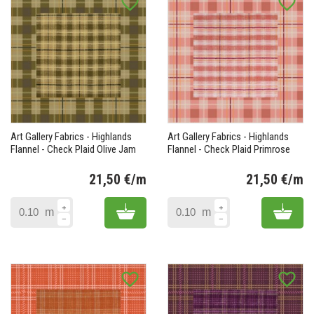
favorite_border
favorite_border
Art Gallery Fabrics - Highlands
Art Gallery Fabrics - Highlands
Flannel - Check Plaid Olive Jam
Flannel - Check Plaid Primrose
21,50 €/m
21,50 €/m
Prix
Pr
Add to cart
Add 
m
m
favorite_border
favorite_border