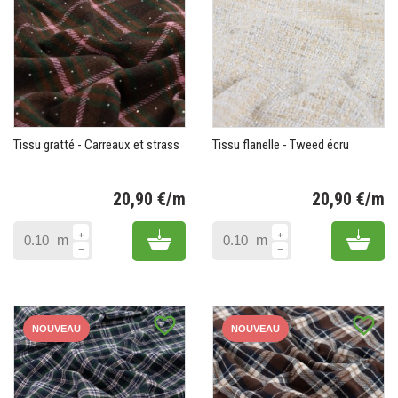
Tissu gratté - Carreaux et strass
Tissu flanelle - Tweed écru
20,90 €/m
20,90 €/m
Prix
Pr
Add to cart
Add 
m
m
favorite_border
favorite_border
NOUVEAU
NOUVEAU