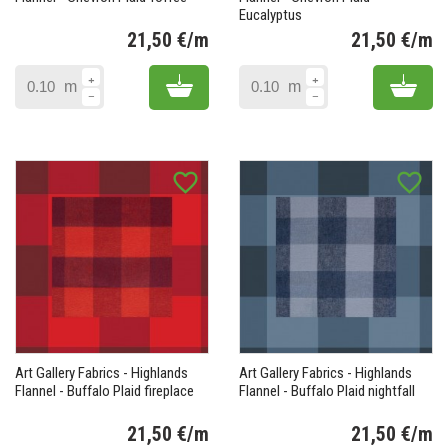
Eucalyptus
21,50 €/m
21,50 €/m
Prix
Pr
Add to cart
Add 
m
m
favorite_border
favorite_border
Art Gallery Fabrics - Highlands
Art Gallery Fabrics - Highlands
Flannel - Buffalo Plaid fireplace
Flannel - Buffalo Plaid nightfall
21,50 €/m
21,50 €/m