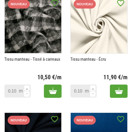
favorite_border
favorite_border
NOUVEAU
NOUVEAU
Tissu manteau - Tissé à carreaux
Tissu manteau - Écru
10,50 €/m
11,90 €/m
Prix
Pr
Add to cart
Add 
m
m
favorite_border
favorite_border
NOUVEAU
NOUVEAU