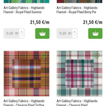
Art Gallery Fabrics - Highlands
Art Gallery Fabrics - Highlands
Flannel - Royal Plaid Sunrise
Flannel - Royal Plaid Berry Pie
21,50 €/m
21,50 €/m
Prix
Pr
Add to cart
Add 
m
m
favorite_border
favorite_border
Art Gallery Fabrics - Highlands
Art Gallery Fabrics - Highlands
Flannel - Chevron Plaid Toffee
Flannel - Chevron Plaid