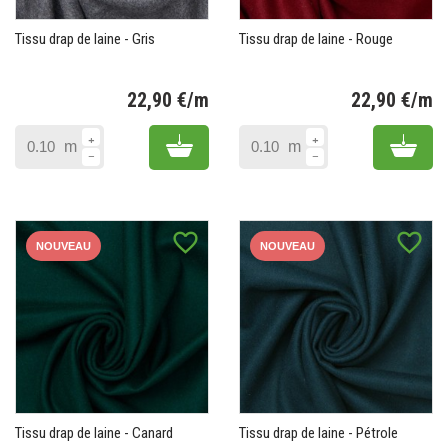
Tissu drap de laine - Gris
Tissu drap de laine - Rouge
22,90 €/m
22,90 €/m
Prix
Pr
Add to cart
Add 
m
m
favorite_border
favorite_border
NOUVEAU
NOUVEAU
Tissu drap de laine - Canard
Tissu drap de laine - Pétrole