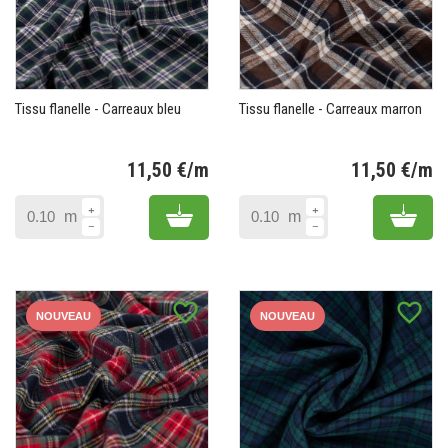
Tissu flanelle - Carreaux bleu
Tissu flanelle - Carreaux marron
11,50 €/m
11,50 €/m
Prix
Pr
Add to cart
Add 
m
m
favorite_border
favorite_border
NOUVEAU
NOUVEAU