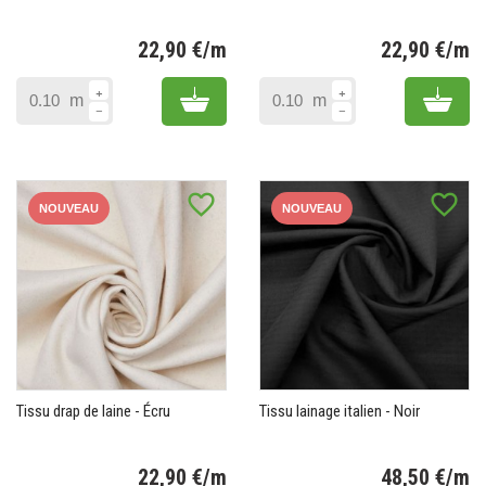
22,90 €/m
22,90 €/m
Prix
Pr
Add to cart
Add 
m
m
favorite_border
favorite_border
NOUVEAU
NOUVEAU
Tissu drap de laine - Écru
Tissu lainage italien - Noir
22,90 €/m
48,50 €/m