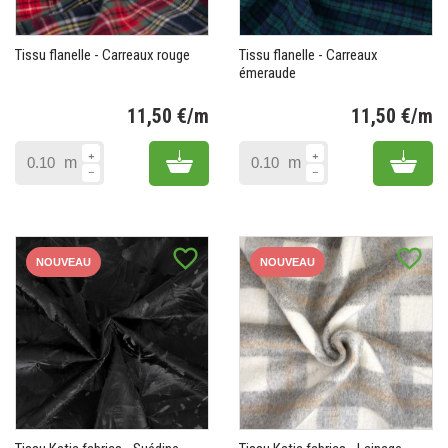
Tissu flanelle - Carreaux rouge
Tissu flanelle - Carreaux
émeraude
11,50 €/m
11,50 €/m
Prix
Pr
Add to cart
Add 
m
m
favorite_border
favorite_border
NOUVEAU
NOUVEAU