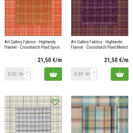
Art Gallery Fabrics - Highlands
Art Gallery Fabrics - Highlands
Flannel - Crosshatch Plaid Spice
Flannel - Crosshatch Plaid Merlot
21,50 €/m
21,50 €/m
Prix
Pr
Add to cart
Add 
m
m
favorite_border
favorite_border