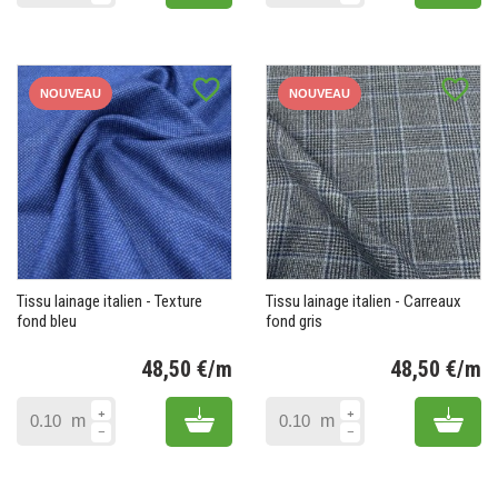
favorite_border
favorite_border
NOUVEAU
NOUVEAU
Tissu lainage italien - Texture
Tissu lainage italien - Carreaux
fond bleu
fond gris
48,50 €/m
48,50 €/m
Prix
Pr
Add to cart
Add 
m
m