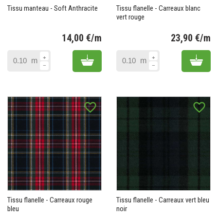
Tissu manteau - Soft Anthracite
Tissu flanelle - Carreaux blanc
vert rouge
14,00 €/m
23,90 €/m
Prix
Pr
Add to cart
Add 
m
m
favorite_border
favorite_border
Tissu flanelle - Carreaux rouge
Tissu flanelle - Carreaux vert bleu
bleu
noir