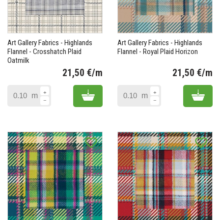
Art Gallery Fabrics - Highlands
Art Gallery Fabrics - Highlands
Flannel - Crosshatch Plaid
Flannel - Royal Plaid Horizon
Oatmilk
21,50 €/m
21,50 €/m
Prix
Pr
Add to cart
Add 
m
m
favorite_border
favorite_border