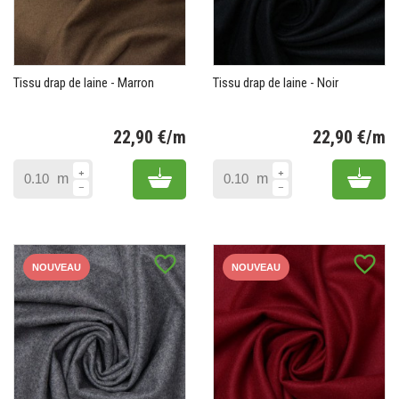
Tissu drap de laine - Marron
Tissu drap de laine - Noir
22,90 €/m
22,90 €/m
Prix
Pr
Add to cart
Add 
m
m
favorite_border
favorite_border
NOUVEAU
NOUVEAU