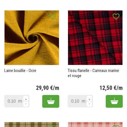
favorite_border
favorite_border
Laine bouillie - Ocre
Tissu flanelle - Carreaux marine
et rouge
29,90 €/m
12,50 €/m
Prix
Pr
Add to cart
Add 
m
m