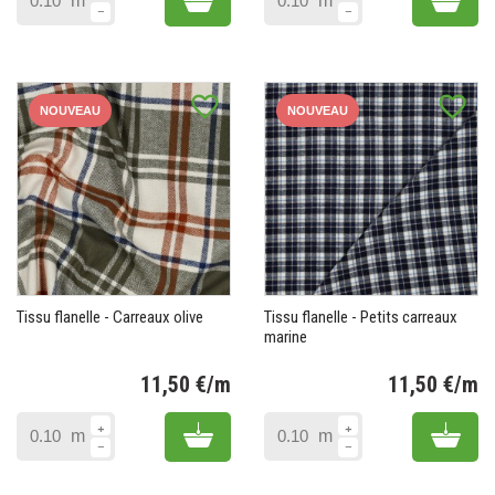
m
m
favorite_border
favorite_border
NOUVEAU
NOUVEAU
Tissu flanelle - Carreaux olive
Tissu flanelle - Petits carreaux
marine
11,50 €/m
11,50 €/m
Prix
Pr
Add to cart
Add 
m
m