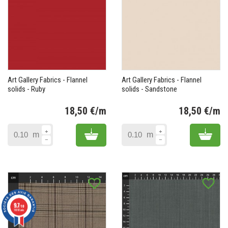
Art Gallery Fabrics - Flannel
Art Gallery Fabrics - Flannel
solids - Ruby
solids - Sandstone
18,50 €/m
18,50 €/m
Prix
Pr
Add to cart
Add 
m
m
favorite_border
favorite_border
9.7
/10
11818 avis