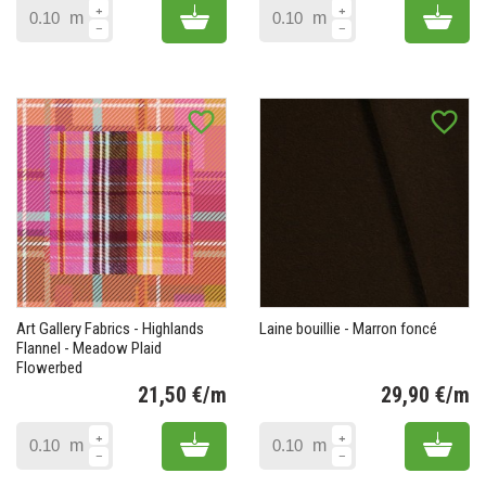
Add to cart
Add 
m
m
favorite_border
favorite_border
Art Gallery Fabrics - Highlands
Laine bouillie - Marron foncé
Flannel - Meadow Plaid
Flowerbed
21,50 €/m
29,90 €/m
Prix
Pr
Add to cart
Add 
m
m