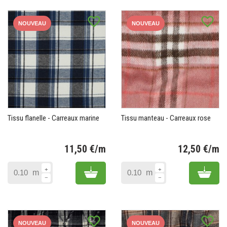
favorite_border
favorite_border
NOUVEAU
NOUVEAU
Tissu flanelle - Carreaux marine
Tissu manteau - Carreaux rose
11,50 €/m
12,50 €/m
Prix
Pr
Add to cart
Add 
m
m
favorite_border
favorite_border
NOUVEAU
NOUVEAU