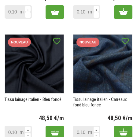
Prix
Pr
Add to cart
Add 
m
m
favorite_border
favorite_border
NOUVEAU
NOUVEAU
Tissu lainage italien - Bleu foncé
Tissu lainage italien - Carreaux
fond bleu foncé
48,50 €/m
48,50 €/m
Prix
Pr
Add to cart
Add 
m
m