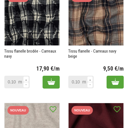
Tissu flanelle brodée - Carreaux
Tissu flanelle - Carreaux navy
navy
beige
17,90 €/m
9,50 €/m
Prix
Pr
Add to cart
Add 
m
m
favorite_border
favorite_border
NOUVEAU
NOUVEAU