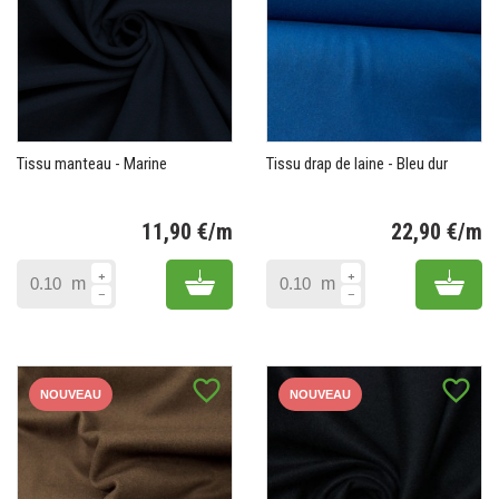
Tissu manteau - Marine
Tissu drap de laine - Bleu dur
11,90 €/m
22,90 €/m
Prix
Pr
Add to cart
Add 
m
m
favorite_border
favorite_border
NOUVEAU
NOUVEAU