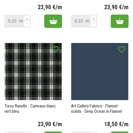
23,90 €/m
23,90 €/m
Prix
Pr
Add to cart
Add 
m
m
favorite_border
favorite_border
Tissu flanelle - Carreaux blanc
Art Gallery Fabrics - Flannel
vert bleu
solids - Deep Ocean in Flannel
23,90 €/m
18,50 €/m
Prix
Pr