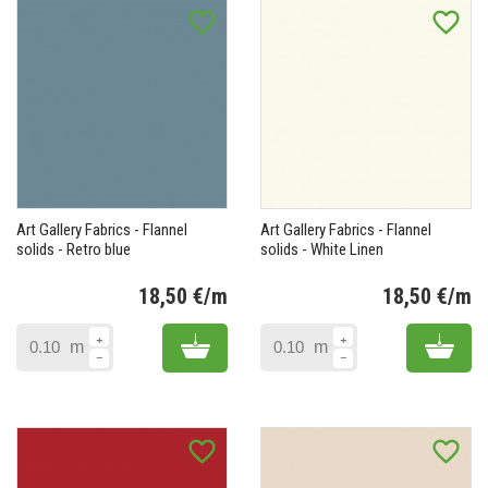
favorite_border
favorite_border
Art Gallery Fabrics - Flannel
Art Gallery Fabrics - Flannel
solids - Retro blue
solids - White Linen
18,50 €/m
18,50 €/m
Prix
Pr
Add to cart
Add 
m
m
favorite_border
favorite_border