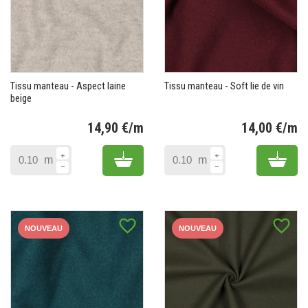
Tissu manteau - Aspect laine
Tissu manteau - Soft lie de vin
beige
14,90 €/m
14,00 €/m
Prix
Pr
Add to cart
Add 
m
m
favorite_border
favorite_border
NOUVEAU
NOUVEAU