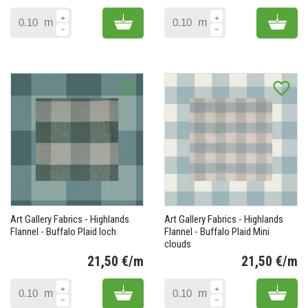
Prix
Pr
Add to cart
Add 
m
m
favorite_border
favorite_border
Art Gallery Fabrics - Highlands
Art Gallery Fabrics - Highlands
Flannel - Buffalo Plaid loch
Flannel - Buffalo Plaid Mini
clouds
21,50 €/m
21,50 €/m
Prix
Pr
Add to cart
Add 
m
m