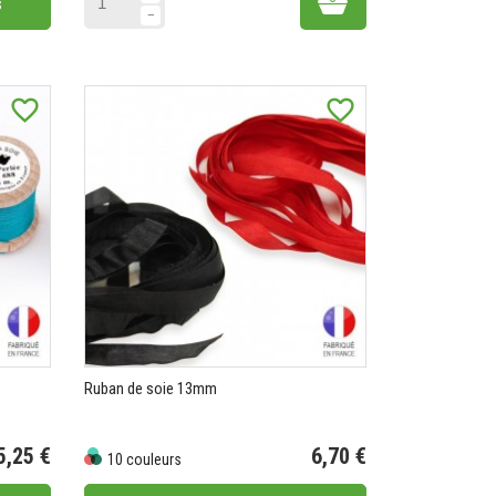
s
favorite_border
favorite_border
Ruban de soie 13mm
5,25 €
6,70 €
10 couleurs
Prix