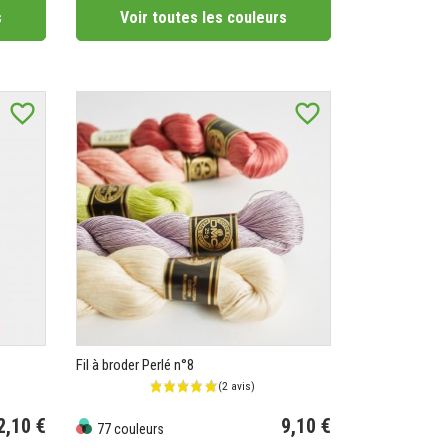
s
Voir toutes les couleurs
favorite_border
favorite_border
Fil à broder Perlé n°8
2,10 €
9,10 €
77 couleurs
Prix