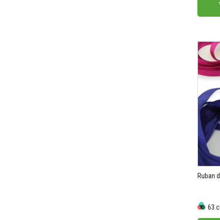
Ruban 
63 c
Prix