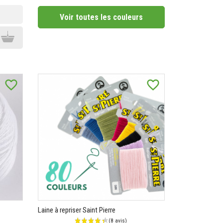
Prix
Prix
Voir toutes les couleurs
Add to cart
favorite_border
favorite_border
(4 avis)
Laine à repriser Saint Pierre