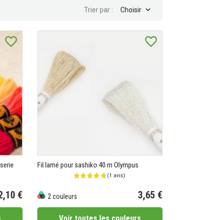

Trier par :
Choisir
favorite_border
favorite_border
sserie
Fil lamé pour sashiko 40 m Olympus
2,10 €
3,65 €
2 couleurs
Prix
s
Voir toutes les couleurs