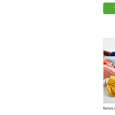
Prix
Retors m