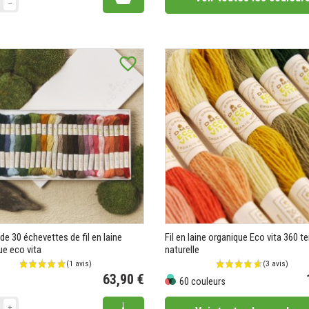
favorite_border
de 30 échevettes de fil en laine
Fil en laine organique Eco vita 360 te
ue eco vita
naturelle
63,90 €
60 couleurs
Prix
Prix
Add to cart