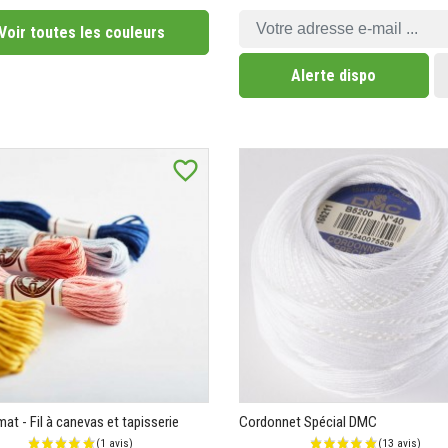
Voir toutes les couleurs
Alerte dispo
favorite_border
at - Fil à canevas et tapisserie
Cordonnet Spécial DMC