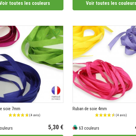
Voir toutes les couleurs
Voir toutes les couleur
favorite_border
de soie 7mm
Ruban de soie 4mm
5,30 €
ouleurs
63 couleurs
Prix