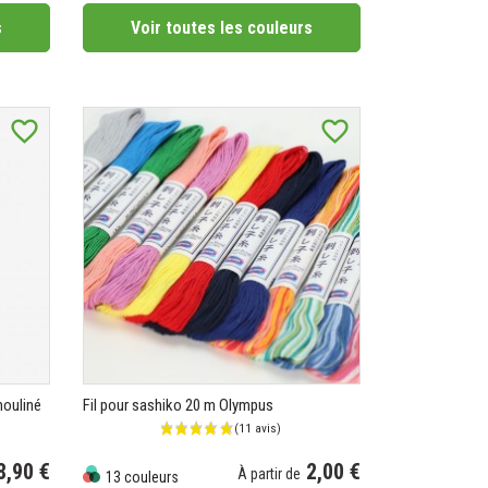
s
Voir toutes les couleurs
favorite_border
favorite_border
(7 avis)
mouliné
Fil pour sashiko 20 m Olympus
8,90 €
2,00 €
À partir de
13 couleurs