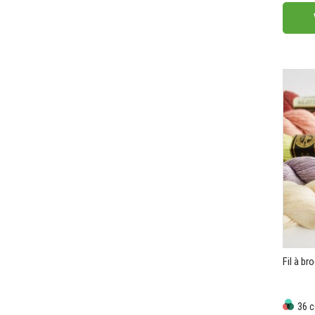
Fil à br
36 c