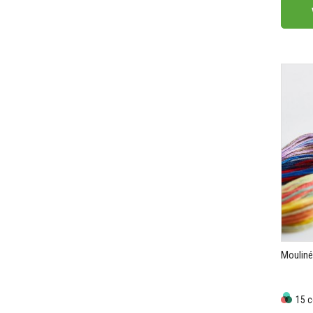
Mouliné
15 c
Prix