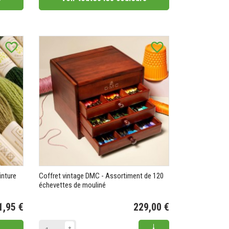
favorite_border
favorite_border
inture
Coffret vintage DMC - Assortiment de 120
échevettes de mouliné
1,95 €
229,00 €
Prix
Add to cart