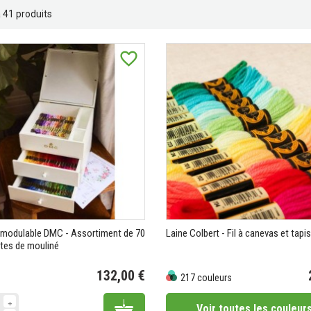
 a 41 produits
favorite_border
 modulable DMC - Assortiment de 70
Laine Colbert - Fil à canevas et tapi
tes de mouliné
132,00 €
217 couleurs
Prix
Prix
Add to cart
Voir toutes les couleur