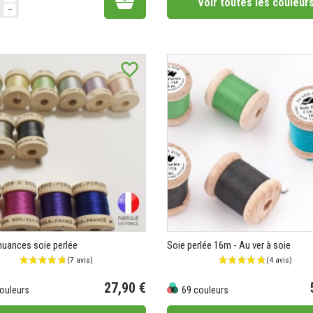
Voir toutes les couleur
favorite_border
nuances soie perlée
Soie perlée 16m - Au ver à soie
27,90 €
ouleurs
69 couleurs
Prix