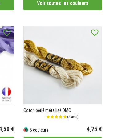
s
Voir toutes les couleurs
favorite_border
favorite_border
(1 avis)
Coton perlé métallisé DMC
4,50 €
4,75 €
5 couleurs
Prix