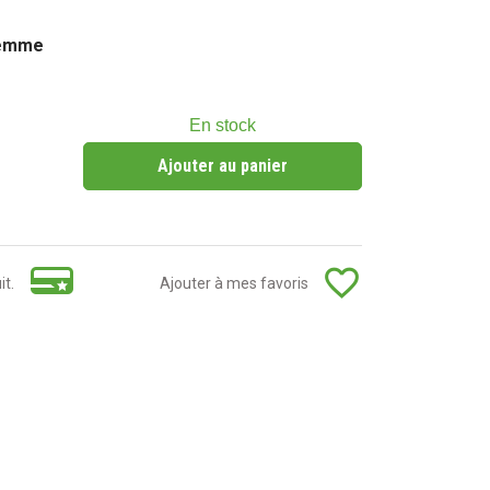
femme
En stock
Ajouter au panier
favorite_border
it.
Ajouter à mes favoris