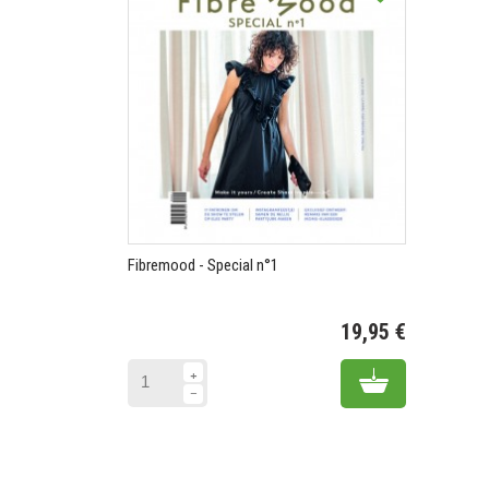
Fibremood - Special n°1
19,95 €
Prix
Add to cart