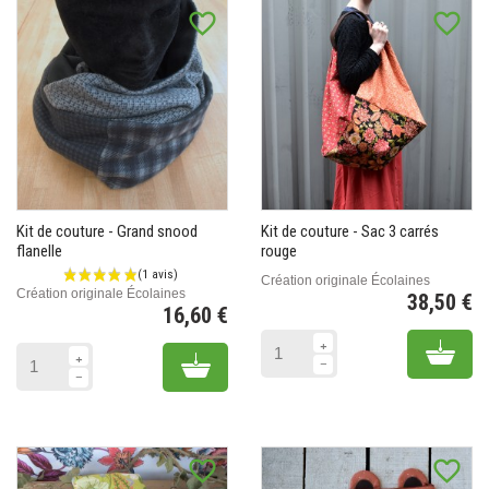
favorite_border
favorite_border
Kit de couture - Grand snood
Kit de couture - Sac 3 carrés
flanelle
rouge
Création originale Écolaines
Création originale Écolaines
38,50 €
16,60 €
Pr
Prix
Add 
Add to cart
favorite_border
favorite_border