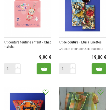
Kit couture feutrine enfant - Chat
Kit de couture - Etui à lunettes
matcha
Création originale Odile Bailloeul
9,90 €
19,00 €
Prix
Pr
Add to cart
Add 
favorite_border
favorite_border