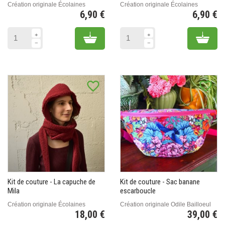
Création originale Écolaines
Création originale Écolaines
6,90 €
6,90 €
Prix
Pr
Add to cart
Add 
favorite_border
favorite_border
Kit de couture - La capuche de
Kit de couture - Sac banane
Mila
escarboucle
Création originale Écolaines
Création originale Odile Bailloeul
18,00 €
39,00 €
Prix
Pr