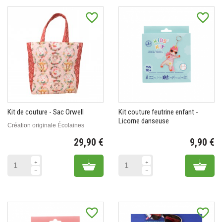
favorite_border
favorite_border
Kit de couture - Sac Orwell
Kit couture feutrine enfant -
Licorne danseuse
Création originale Écolaines
29,90 €
9,90 €
Prix
Pr
Add to cart
Add 
favorite_border
favorite_border