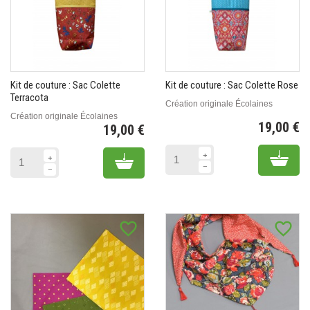
Kit de couture : Sac Colette
Kit de couture : Sac Colette Rose
Terracota
Création originale Écolaines
Création originale Écolaines
19,00 €
19,00 €
Pr
Prix
Add 
Add to cart
favorite_border
favorite_border