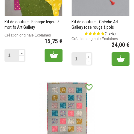
Kit de couture : Echarpe légère 3
Kit de couture - Chèche Art
motifs Art Gallery
Gallery rose rouge à pois
Création originale Écolaines
Création originale Écolaines
15,75 €
24,00 €
Prix
Pr
Add to cart
Add 
favorite_border