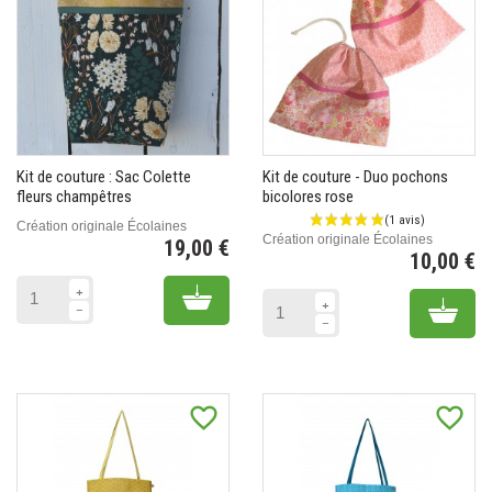
Kit de couture : Sac Colette
Kit de couture - Duo pochons
fleurs champêtres
bicolores rose
Création originale Écolaines
Création originale Écolaines
19,00 €
10,00 €
Prix
Pr
Add to cart
Add 
favorite_border
favorite_border