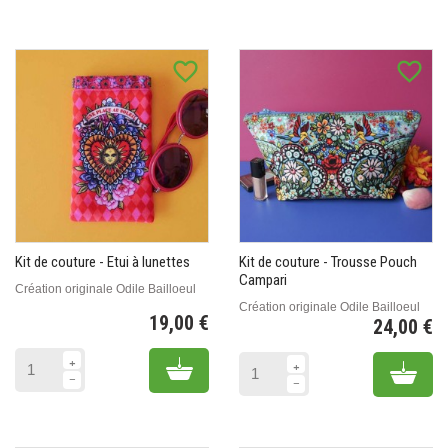
favorite_border
favorite_border
Kit de couture - Etui à lunettes
Kit de couture - Trousse Pouch
Campari
Création originale Odile Bailloeul
Création originale Odile Bailloeul
19,00 €
24,00 €
Prix
Pr
Add to cart
Add 