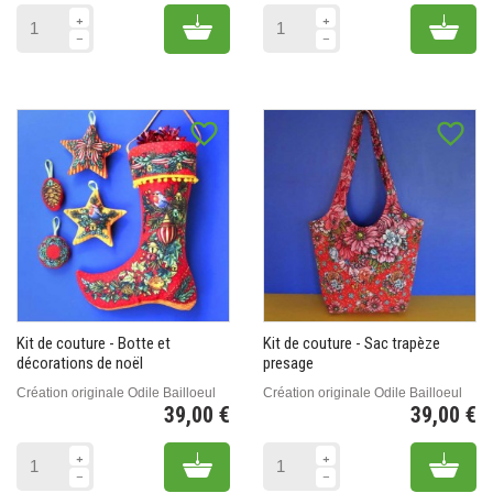
Add to cart
Add 
favorite_border
favorite_border
Kit de couture - Botte et
Kit de couture - Sac trapèze
décorations de noël
presage
Création originale Odile Bailloeul
Création originale Odile Bailloeul
39,00 €
39,00 €
Prix
Pr
Add to cart
Add 