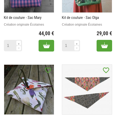
Kit de couture - Sac Mary
Kit de couture - Sac Olga
Création originale Écolaines
Création originale Écolaines
44,00 €
29,00 €
Prix
Pr
Add to cart
Add 
favorite_border
favorite_border