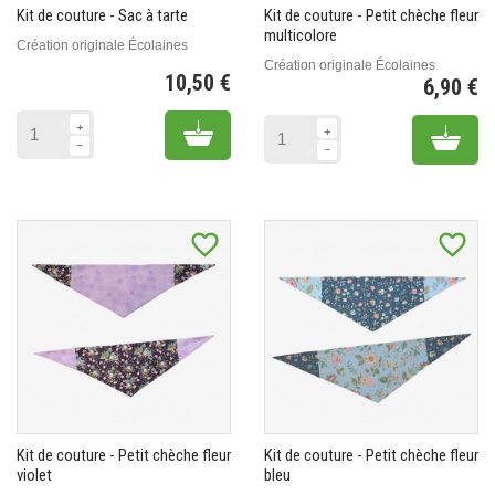
Kit de couture - Sac à tarte
Kit de couture - Petit chèche fleur
multicolore
Création originale Écolaines
Création originale Écolaines
10,50 €
6,90 €
Prix
Pr
Add to cart
Add 
favorite_border
favorite_border
Kit de couture - Petit chèche fleur
Kit de couture - Petit chèche fleur
violet
bleu