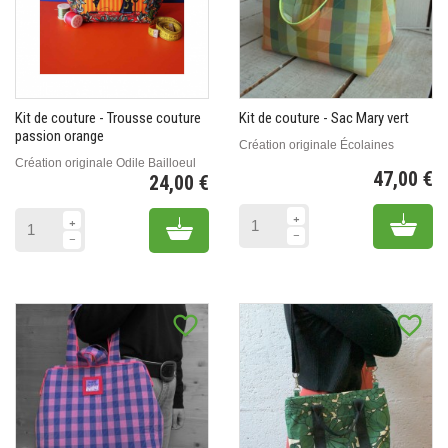
Kit de couture - Trousse couture
Kit de couture - Sac Mary vert
passion orange
Création originale Écolaines
Création originale Odile Bailloeul
47,00 €
24,00 €
Pr
Prix
Add 
Add to cart
favorite_border
favorite_border