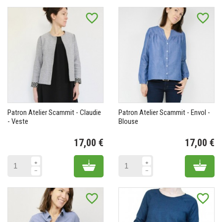
favorite_border
favorite_border
Patron Atelier Scammit - Claudie
Patron Atelier Scammit - Envol -
- Veste
Blouse
17,00 €
17,00 €
Prix
Pr
Add to cart
Add 
favorite_border
favorite_border