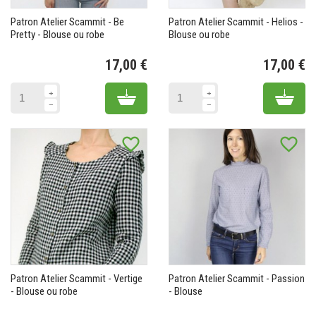
Patron Atelier Scammit - Be
Patron Atelier Scammit - Helios -
Pretty - Blouse ou robe
Blouse ou robe
17,00 €
17,00 €
Prix
Pr
Add to cart
Add 
favorite_border
favorite_border
Patron Atelier Scammit - Vertige
Patron Atelier Scammit - Passion
- Blouse ou robe
- Blouse