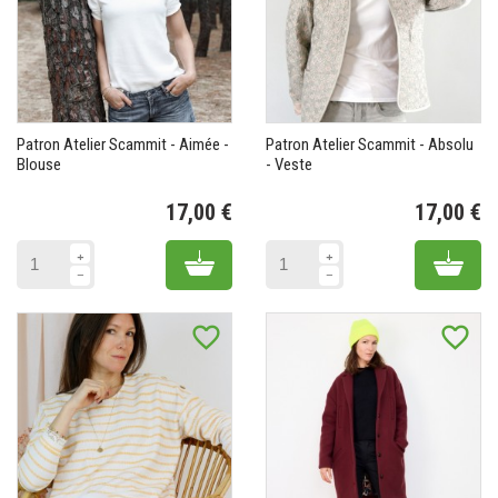
Patron Atelier Scammit - Aimée -
Patron Atelier Scammit - Absolu
Blouse
- Veste
17,00 €
17,00 €
Prix
Pr
Add to cart
Add 
favorite_border
favorite_border