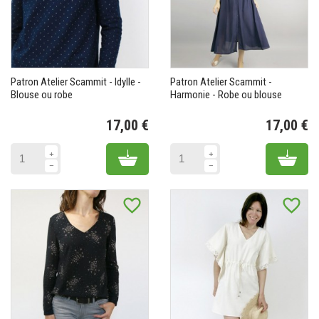
Patron Atelier Scammit - Idylle -
Patron Atelier Scammit -
Blouse ou robe
Harmonie - Robe ou blouse
17,00 €
17,00 €
Prix
Pr
Add to cart
Add 
favorite_border
favorite_border