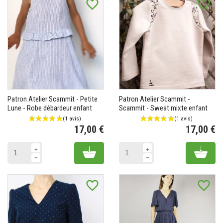
favorite_border
favorite_border
Patron Atelier Scammit - Petite
Patron Atelier Scammit -
Lune - Robe débardeur enfant
Scammit - Sweat mixte enfant
17,00 €
17,00 €
Prix
Pr
Add to cart
Add 
favorite_border
favorite_border