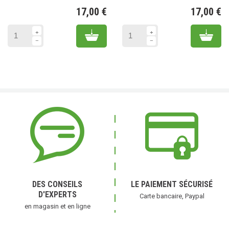
17,00 €
17,00 €
Prix
Pr
Add to cart
Add 
DES CONSEILS
LE PAIEMENT SÉCURISÉ
D'EXPERTS
Carte bancaire, Paypal
en magasin et en ligne