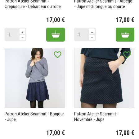
Patron Atelier Scammit -
Patron Atelier Scammit - Arpège
Crepuscule - Débardeur ou robe
- Jupe midi longue ou courte
17,00 €
17,00 €
Prix
Pr
Add to cart
Add 
favorite_border
favorite_border
Patron Atelier Scammit - Bonjour
Patron Atelier Scammit -
- Jupe
Novembre - Jupe
17,00 €
17,00 €
Prix
Pr