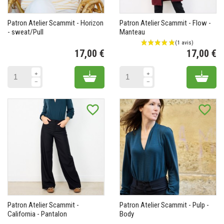
Patron Atelier Scammit - Horizon
Patron Atelier Scammit - Flow -
- sweat/Pull
Manteau
17,00 €
17,00 €
Prix
Pr
Add to cart
Add 
favorite_border
favorite_border
Patron Atelier Scammit -
Patron Atelier Scammit - Pulp -
California - Pantalon
Body