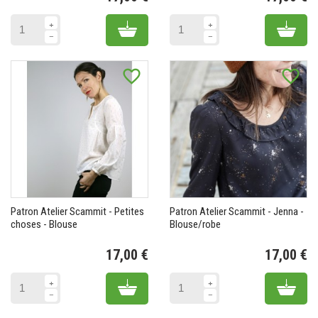
Prix
Pr
Add to cart
Add 
favorite_border
favorite_border
Patron Atelier Scammit - Petites
Patron Atelier Scammit - Jenna -
choses - Blouse
Blouse/robe
17,00 €
17,00 €
Prix
Pr
Add to cart
Add 