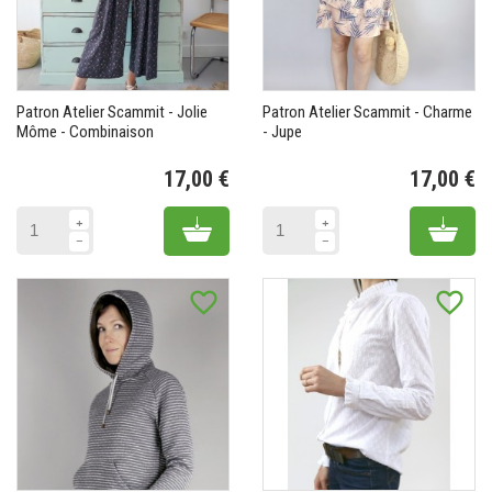
Patron Atelier Scammit - Jolie
Patron Atelier Scammit - Charme
Môme - Combinaison
- Jupe
17,00 €
17,00 €
Prix
Pr
Add to cart
Add 
favorite_border
favorite_border