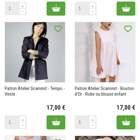
Add to cart
Add 
favorite_border
favorite_border
Patron Atelier Scammit - Tempo -
Patron Atelier Scammit - Bouton
Veste
d'Or - Robe ou blouse enfant
17,00 €
17,00 €
Prix
Pr
Add to cart
Add 