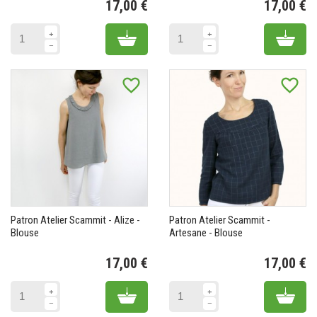
17,00 €
17,00 €
Prix
Pr
Add to cart
Add 
favorite_border
favorite_border
Patron Atelier Scammit - Alize -
Patron Atelier Scammit -
Blouse
Artesane - Blouse
17,00 €
17,00 €
Prix
Pr
Add to cart
Add 