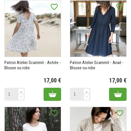
favorite_border
favorite_border
Patron Atelier Scammit - Astrée -
Patron Atelier Scammit - Anaé -
Blouse ou robe
Blouse ou robe
17,00 €
17,00 €
Prix
Pr
Add to cart
Add 
favorite_border
favorite_border