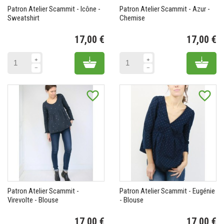
Patron Atelier Scammit - Icône -
Patron Atelier Scammit - Azur -
Sweatshirt
Chemise
17,00 €
17,00 €
Prix
Pr
Add to cart
Add 
favorite_border
favorite_border
Patron Atelier Scammit -
Patron Atelier Scammit - Eugénie
Virevolte - Blouse
- Blouse
17,00 €
17,00 €