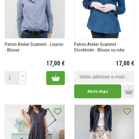
Patron Atelier Scammit - Liseron
Patron Atelier Scammit -
- Blouse
Stockholm - Blouse ou robe
17,00 €
17,00 €
Prix
Pr
Add to cart
Alerte dispo
Add 
favorite_border
favorite_border
(1 avis)