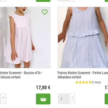
favorite_border
Atelier Scammit - Bouton d'Or -
Patron Atelier Scammit - Petite Lun
 blouse enfant
débardeur enfant
17,00 €
1
Prix
Add to cart