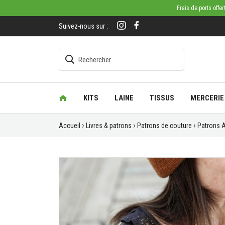
Frais de ports offe
Suivez-nous sur :
KITS
LAINE
TISSUS
MERCERIE
Accueil
Livres & patrons
Patrons de couture
Patrons A