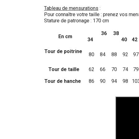
Tableau de mensurations
:
Pour connaître votre taille : prenez vos me
Stature de patronage : 170 cm
36
38
En cm
34
40
4
Tour de poitrine
80
84
88
92
97
Tour de taille
62
66
70
74
79
Tour de hanche
86
90
94
98
10