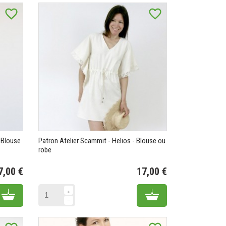
favorite_border
favorite_border
- Blouse
Patron Atelier Scammit - Helios - Blouse ou
robe
7,00 €
17,00 €
Prix
Prix
Add to cart
Add to cart