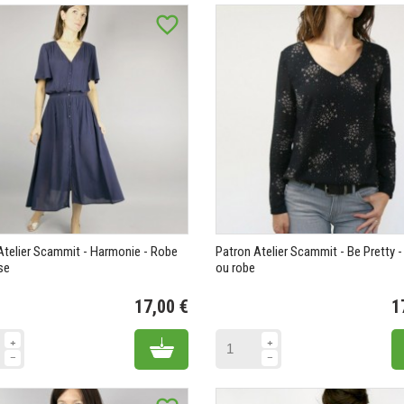
favorite_border
Atelier Scammit - Harmonie - Robe
Patron Atelier Scammit - Be Pretty 
se
ou robe
17,00 €
1
Prix
Add to cart