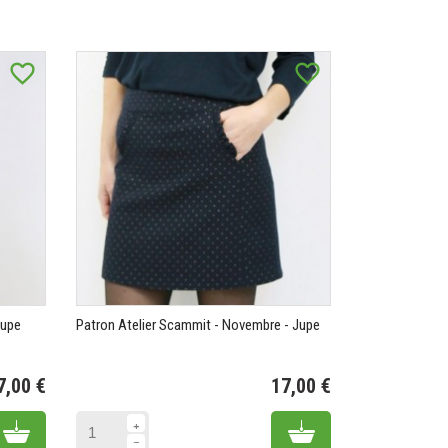
favorite_border
favorite_border
Jupe
Patron Atelier Scammit - Novembre - Jupe
7,00 €
17,00 €
Prix
Prix
Add to cart
Add to cart