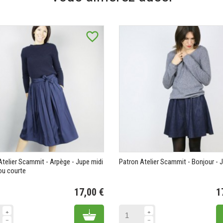
favorite_border
Atelier Scammit - Arpège - Jupe midi
Patron Atelier Scammit - Bonjour - 
ou courte
17,00 €
1
Prix
Add to cart