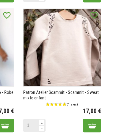
favorite_border
favorite_border
e - Robe
Patron Atelier Scammit - Scammit - Sweat
mixte enfant
7,00 €
17,00 €
Prix
Prix
Add to cart
Add to cart