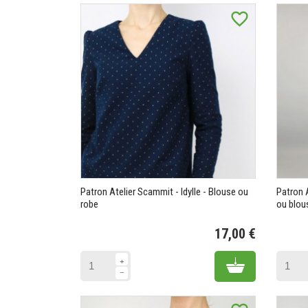
favorite_border
Patron Atelier Scammit - Idylle - Blouse ou
Patron 
robe
ou blou
17,00 €
Prix
Add to cart