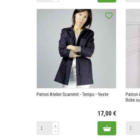
favorite_border
Patron Atelier Scammit - Tempo - Veste
Patron 
Robe ou
17,00 €
Prix
Add to cart