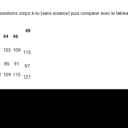
nsurations corps à nu (sans aisance) puis comparer avec le table
48
2
44
46
103
109
115
85
91
97
3
109
115
121