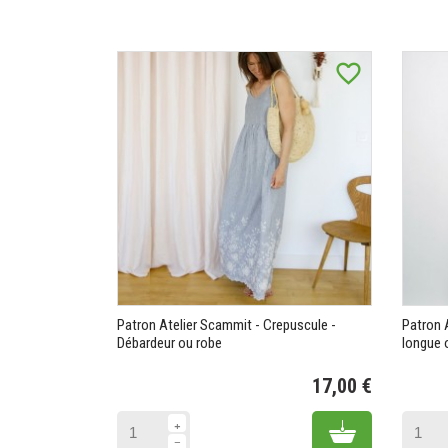
favorite_border
Patron Atelier Scammit - Crepuscule -
Patron 
Débardeur ou robe
longue 
17,00 €
Prix
Add to cart