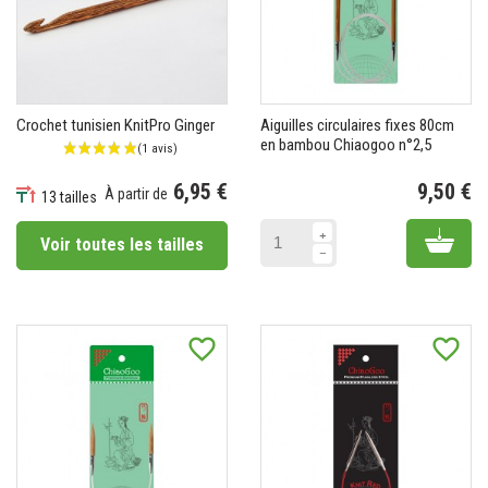
Crochet tunisien KnitPro Ginger
Aiguilles circulaires fixes 80cm
en bambou Chiaogoo n°2,5
6,95 €
9,50 €
À partir de
13 tailles
Pr
Prix
Add 
Voir toutes les tailles
favorite_border
favorite_border