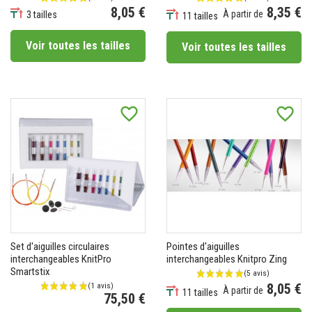
8,05 €
8,35 €
À partir de
3 tailles
11 tailles
Prix
Prix
Voir toutes les tailles
Voir toutes les tailles
favorite_border
favorite_border
Set d'aiguilles circulaires
Pointes d'aiguilles
interchangeables KnitPro
interchangeables Knitpro Zing
Smartstix
8,05 €
À partir de
11 tailles
75,50 €
Prix
Prix