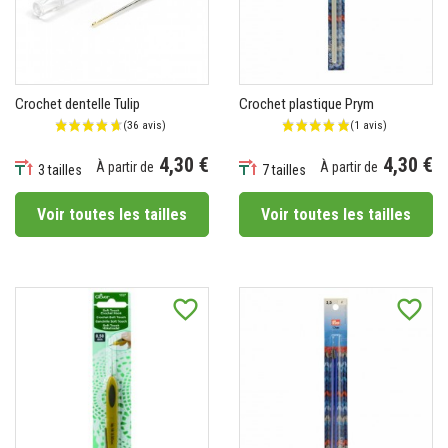
Crochet dentelle Tulip
Crochet plastique Prym
4,30 €
4,30 €
À partir de
À partir de
3 tailles
7 tailles
Prix
Prix
Voir toutes les tailles
Voir toutes les tailles
favorite_border
favorite_border
(2 avis)