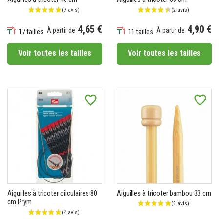
4,65 €
4,90 €
À partir de
À partir de
17 tailles
11 tailles
Prix
Prix
Voir toutes les tailles
Voir toutes les tailles
(1 avis)
favorite_border
favorite_border
Aiguilles à tricoter circulaires 80
Aiguilles à tricoter bambou 33 cm
cm Prym