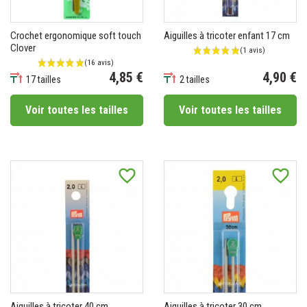
Crochet ergonomique soft touch
Aiguilles à tricoter enfant 17 cm
Clover
4,85 €
4,90 €
17 tailles
2 tailles
Prix
Prix
Voir toutes les tailles
Voir toutes les tailles
favorite_border
favorite_border
Aiguilles à tricoter 40 cm
Aiguilles à tricoter 30 cm