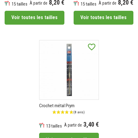
8,20 €
8,20 €
À partir de
À partir de
15 tailles
15 tailles
Prix
Prix
Voir toutes les tailles
Voir toutes les tailles
favorite_border
Crochet métal Prym
3,40 €
À partir de
13 tailles
Prix