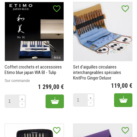
favorite_border
favorite_border
Coffret crochets et accessoires
Set d'aiguilles circulaires
Etimo blue japan WA BI - Tulip
interchangeables spéciales
(1 avis)
KnitPro Ginger Deluxe
Sur commande
119,00 €
1 299,00 €
Pr
Prix
Add 
Add to cart
favorite_border
favorite_border