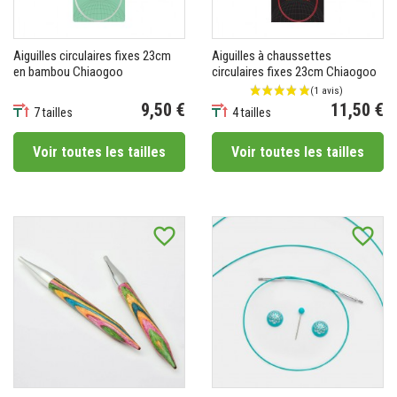
Aiguilles circulaires fixes 23cm
Aiguilles à chaussettes
en bambou Chiaogoo
circulaires fixes 23cm Chiaogoo
9,50 €
11,50 €
7 tailles
4 tailles
Prix
Prix
Voir toutes les tailles
Voir toutes les tailles
favorite_border
favorite_border