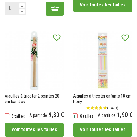
Voir toutes les tailles
Add to cart
favorite_border
favorite_border
(1 avis)
Aiguilles à tricoter 2 pointes 20
Aiguilles à tricoter enfants 18 cm
cm bambou
Pony
9,30 €
1,90 €
À partir de
À partir de
5 tailles
8 tailles
Prix
Prix
Voir toutes les tailles
Voir toutes les tailles