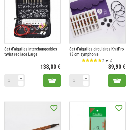
Set d'aiguilles interchangeables
Set d'aiguilles circulaires KnitPro
twist red lace Large
13 cm symphonie
138,00 €
89,90 €
Prix
Pr
Add to cart
Add 
favorite_border
favorite_border