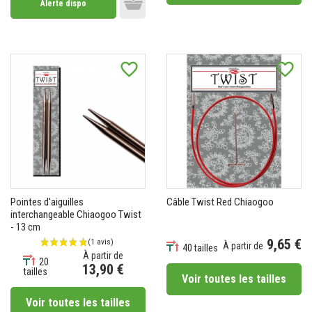
Alerte dispo
Add to cart
favorite_border
favorite_border
Pointes d'aiguilles
Câble Twist Red Chiaogoo
interchangeable Chiaogoo Twist
- 13 cm
9,65 €
À partir de
40 tailles
À partir de
Prix
20
13,90 €
tailles
Voir toutes les tailles
Prix
Voir toutes les tailles