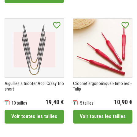
favorite_border
favorite_border
Aiguilles à tricoter Addi Crasy Trio
Crochet ergonomique Etimo red -
short
Tulip
19,40 €
10,90 €
10 tailles
5 tailles
Prix
Prix
Voir toutes les tailles
Voir toutes les tailles