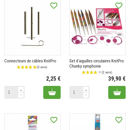
favorite_border
favorite_border
Connecteurs de câbles KnitPro
Set d'aiguilles circulaires KnitPro
Chunky symphonie
2,25 €
39,90 €
Prix
Pr
Add to cart
Add 
favorite_border
favorite_border