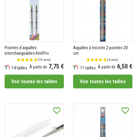
(4 avis)
Pointes d'aiguilles
Aiguilles à tricoter 2 pointes 20
interchangeables KnitPro
cm
7,75 €
6,50 €
À partir de
À partir de
14 tailles
11 tailles
Prix
Prix
Voir toutes les tailles
Voir toutes les tailles
favorite_border
favorite_border