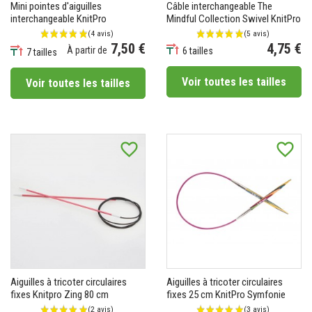
Mini pointes d'aiguilles
Câble interchangeable The
interchangeable KnitPro
Mindful Collection Swivel KnitPro
7,50 €
4,75 €
À partir de
6 tailles
7 tailles
Prix
Prix
Voir toutes les tailles
Voir toutes les tailles
favorite_border
favorite_border
Aiguilles à tricoter circulaires
Aiguilles à tricoter circulaires
fixes Knitpro Zing 80 cm
fixes 25 cm KnitPro Symfonie