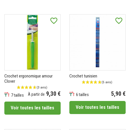
favorite_border
favorite_border
Crochet ergonomique amour
Crochet tunisien
Clover
9,30 €
5,90 €
À partir de
6 tailles
7 tailles
Prix
Prix
Voir toutes les tailles
Voir toutes les tailles