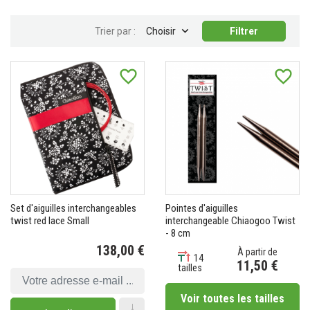

Trier par :
Choisir
Filtrer
favorite_border
favorite_border
Set d'aiguilles interchangeables
Pointes d'aiguilles
twist red lace Small
interchangeable Chiaogoo Twist
- 8 cm
138,00 €
À partir de
14
Prix
11,50 €
tailles
Prix
Voir toutes les tailles