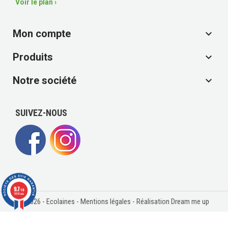
Voir le plan ›
Mon compte

Produits

Notre société

SUIVEZ-NOUS
9.7
/10
11818 avis
© 2026 - Ecolaines -
Mentions légales
- Réalisation Dream me up