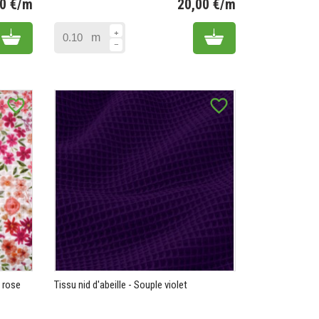
00 €/m
20,00 €/m
Prix
Prix
Add to cart
Add to cart
m
favorite_border
favorite_border
t rose
Tissu nid d'abeille - Souple violet