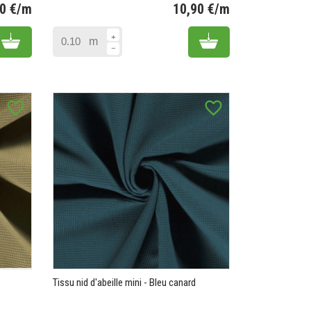
90 €/m
10,90 €/m
Prix
Prix
Add to cart
Add to cart
m
favorite_border
favorite_border
Tissu nid d'abeille mini - Bleu canard