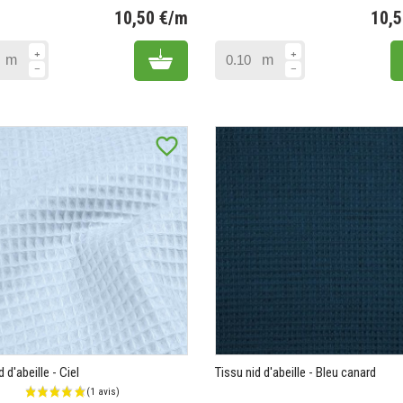
10,50 €/m
10,
Prix
Add to cart
m
m
favorite_border
d d'abeille - Ciel
Tissu nid d'abeille - Bleu canard