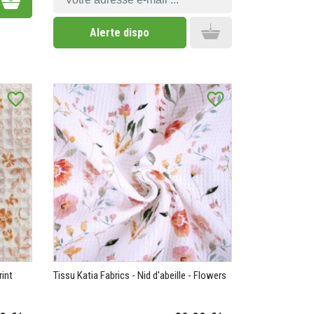
Add to cart
Alerte dispo
favorite_border
favorite_border
rint
Tissu Katia Fabrics - Nid d'abeille - Flowers