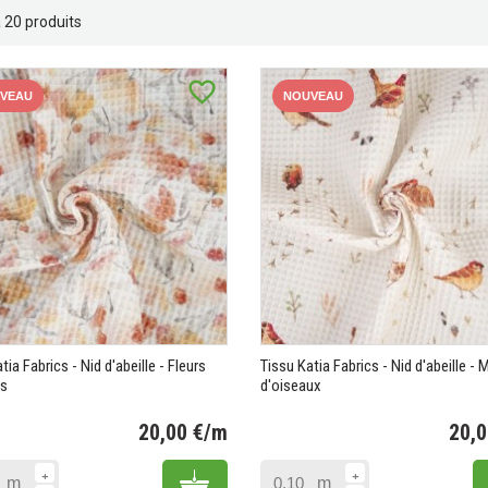
 a 20 produits
favorite_border
VEAU
NOUVEAU
tia Fabrics - Nid d'abeille - Fleurs
Tissu Katia Fabrics - Nid d'abeille - 
es
d'oiseaux
20,00 €/m
20,
Prix
Add to cart
m
m