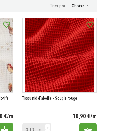

Trier par :
Choisir
favorite_border
favorite_border
Motifs
Tissu nid d'abeille - Souple rouge
00 €/m
10,90 €/m
Prix
Prix
Add to cart
Add to cart
m