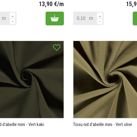
13,90 €/m
15,
Prix
Add to cart
m
m
favorite_border
d d'abeille mini - Vert kaki
Tissu nid d'abeille mini - Vert olive