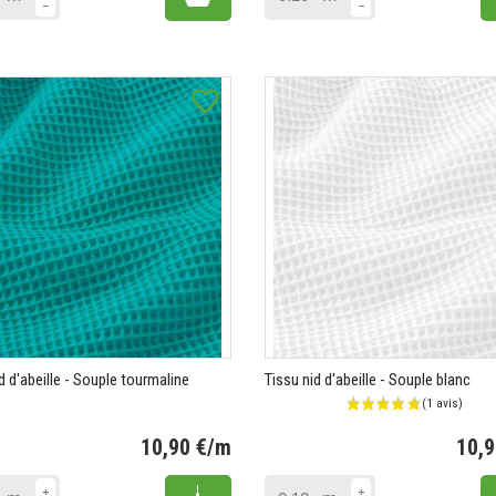
favorite_border
d d'abeille - Souple tourmaline
Tissu nid d'abeille - Souple blanc
10,90 €/m
10,
Prix
Add to cart