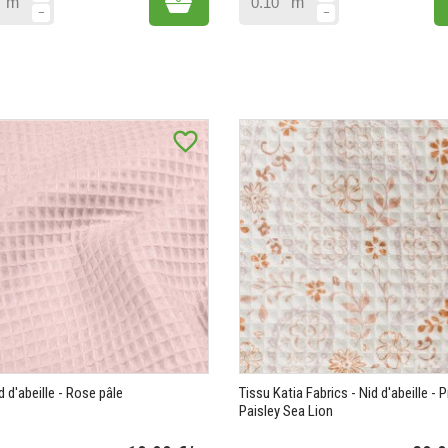
m
m
favorite_border
d d'abeille - Rose pâle
Tissu Katia Fabrics - Nid d'abeille - P
Paisley Sea Lion