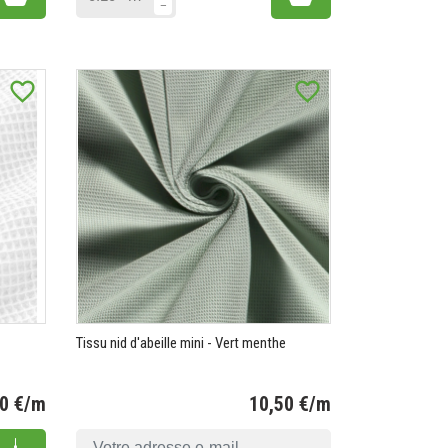
favorite_border
favorite_border
Tissu nid d'abeille mini - Vert menthe
90 €/m
10,50 €/m
Prix
Prix
Add to cart