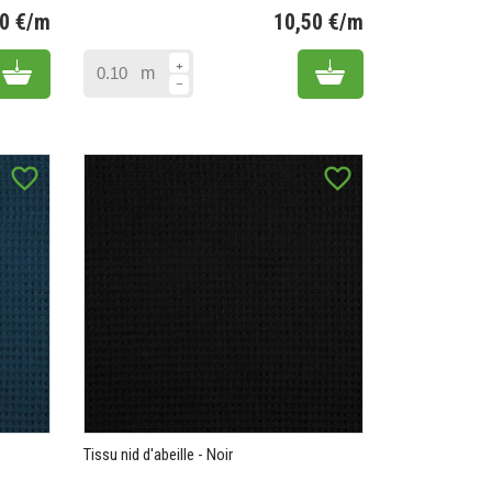
50 €/m
10,50 €/m
Prix
Prix
Add to cart
Add to cart
m
favorite_border
favorite_border
Tissu nid d'abeille - Noir