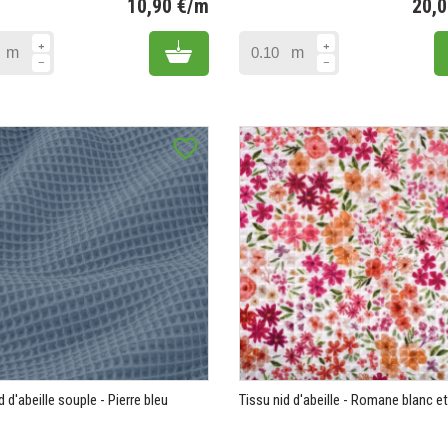
10,90 €/m
20,
Prix
Add to cart
m
m
favorite_border
d d'abeille souple - Pierre bleu
Tissu nid d'abeille - Romane blanc e