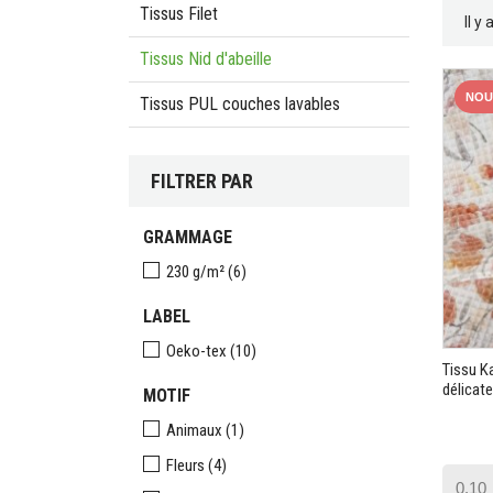
Tissus Filet
Il y
Tissus Nid d'abeille
NOU
Tissus PUL couches lavables
FILTRER PAR
GRAMMAGE
230 g/m²
(6)
LABEL
Oeko-tex
(10)
Tissu Ka
délicat
MOTIF
Animaux
(1)
Fleurs
(4)