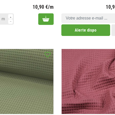
10,90 €/m
10,
Prix
Add to cart
m
Alerte dispo
favorite_border