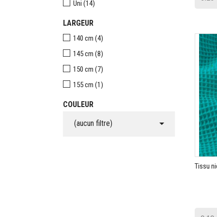
Uni
(14)
LARGEUR
140 cm
(4)
145 cm
(8)
150 cm
(7)
155 cm
(1)
COULEUR

(aucun filtre)
Tissu ni