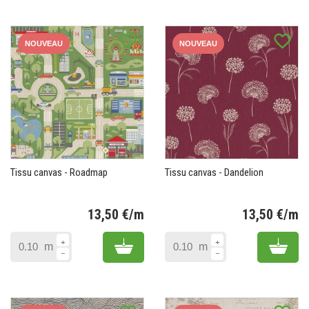
favorite_border
favorite_border
NOUVEAU
NOUVEAU
Tissu canvas - Roadmap
Tissu canvas - Dandelion
13,50 €/m
13,50 €/m
Prix
Pr
Add to cart
Add 
m
m