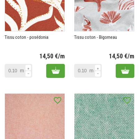
Tissu coton - posédonia
Tissu coton - Bigorneau
14,50 €/m
14,50 €/m
Prix
Pr
Add to cart
Add 
m
m
favorite_border
favorite_border