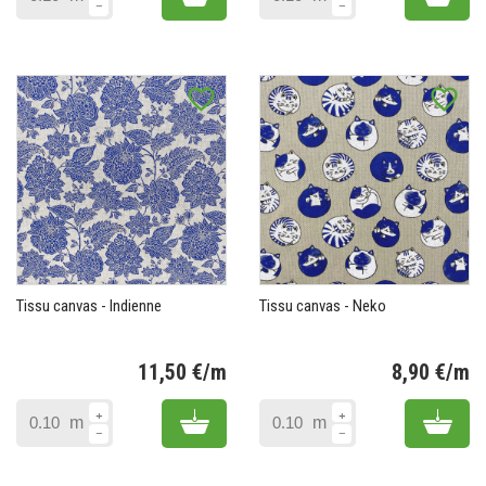
favorite_border
favorite_border
Tissu canvas - Indienne
Tissu canvas - Neko
11,50 €/m
8,90 €/m
Prix
Pr
Add to cart
Add 
m
m