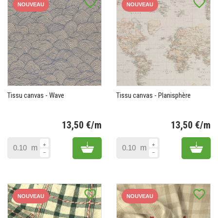
favorite_border
favorite_border
NOUVEAU
NOUVEAU
Tissu canvas - Wave
Tissu canvas - Planisphère
13,50 €/m
13,50 €/m
Prix
Pr
Add to cart
Add 
m
m
favorite_border
favorite_border
NOUVEAU
NOUVEAU