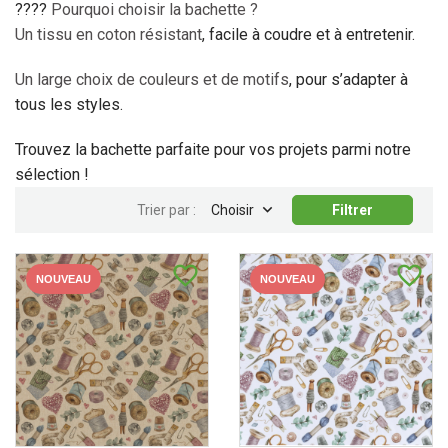
????
Pourquoi choisir la bachette ?
Un tissu en coton résistant
, facile à coudre et à entretenir.
Un large choix de couleurs et de motifs
, pour s’adapter à
tous les styles.
Trouvez la bachette parfaite pour vos projets parmi notre
sélection !

Trier par :
Choisir
Filtrer
favorite_border
favorite_border
NOUVEAU
NOUVEAU