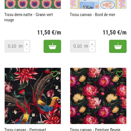
Tissu demi natte - Grann vert
Tissu canvas - Bord de mer
rouge
11,50 €/m
11,50 €/m
Prix
Pr
Add to cart
Add 
m
m
favorite_border
favorite_border
Tissu canvas - Perroquet
Tissu canvas - Peinture fleurie