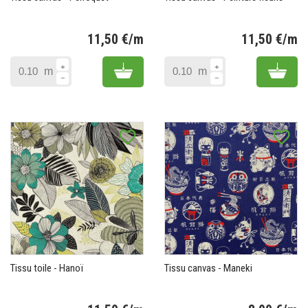
11,50 €/m
11,50 €/m
Prix
Pr
Add to cart
Add 
m
m
favorite_border
favorite_border
Tissu toile - Hanoï
Tissu canvas - Maneki