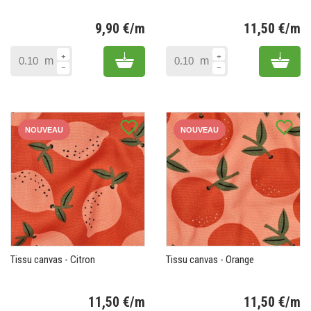
9,90 €/m
11,50 €/m
Prix
Pr
Add to cart
Add 
m
m
favorite_border
favorite_border
NOUVEAU
NOUVEAU
Tissu canvas - Citron
Tissu canvas - Orange
11,50 €/m
11,50 €/m