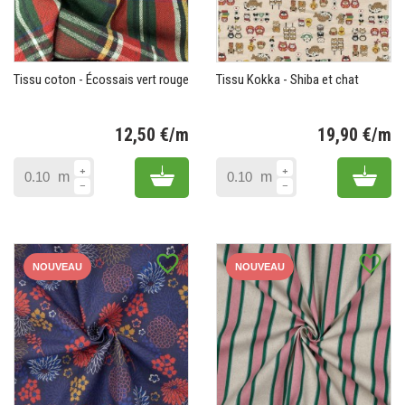
Tissu coton - Écossais vert rouge
Tissu Kokka - Shiba et chat
12,50 €/m
19,90 €/m
Prix
Pr
Add to cart
Add 
m
m
favorite_border
favorite_border
NOUVEAU
NOUVEAU