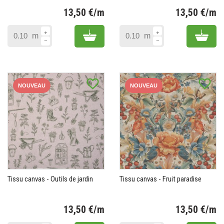
13,50 €/m
13,50 €/m
Prix
Pr
Add to cart
Add 
m
m
favorite_border
favorite_border
NOUVEAU
NOUVEAU
Tissu canvas - Outils de jardin
Tissu canvas - Fruit paradise
13,50 €/m
13,50 €/m
Prix
Pr