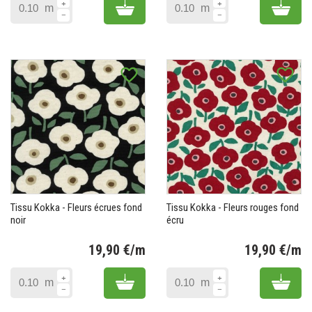
Add to cart
Add 
m
m
favorite_border
favorite_border
Tissu Kokka - Fleurs écrues fond
Tissu Kokka - Fleurs rouges fond
noir
écru
19,90 €/m
19,90 €/m
Prix
Pr
Add to cart
Add 
m
m