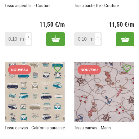
Tissu aspect lin - Couture
Tissu bachette - Couture
11,50 €/m
11,50 €/m
Prix
Pr
Add to cart
Add 
m
m
favorite_border
favorite_border
NOUVEAU
NOUVEAU
Tissu canvas - California paradise
Tissu canvas - Marin