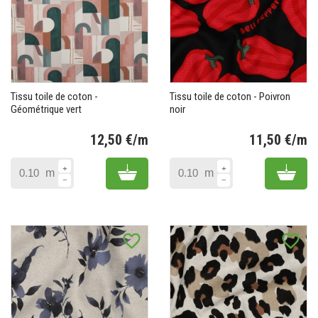
Tissu toile de coton -
Tissu toile de coton - Poivron
Géométrique vert
noir
12,50 €/m
11,50 €/m
Prix
Pr
Add to cart
Add 
m
m
favorite_border
favorite_border