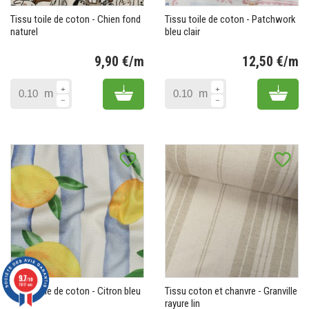
Tissu toile de coton - Chien fond
Tissu toile de coton - Patchwork
naturel
bleu clair
9,90 €/m
12,50 €/m
Prix
Pr
Add to cart
Add 
m
m
favorite_border
favorite_border
9.7
/10
11817 avis
Tissu toile de coton - Citron bleu
Tissu coton et chanvre - Granville
rayure lin