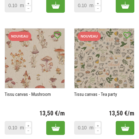
Add to cart
Add 
m
m
favorite_border
favorite_border
NOUVEAU
NOUVEAU
Tissu canvas - Mushroom
Tissu canvas - Tea party
13,50 €/m
13,50 €/m
Prix
Pr
Add to cart
Add 
m
m