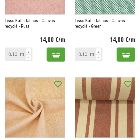
Tissu Katia fabrics - Canvas
Tissu Katia fabrics - Canvas
recyclé - Rust
recyclé - Green
14,00 €/m
14,00 €/m
Prix
Pr
Add to cart
Add 
m
m
favorite_border
favorite_border