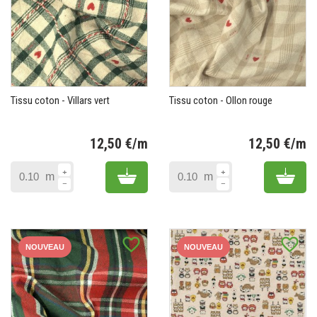
Tissu coton - Villars vert
Tissu coton - Ollon rouge
12,50 €/m
12,50 €/m
Prix
Pr
Add to cart
Add 
m
m
favorite_border
favorite_border
NOUVEAU
NOUVEAU