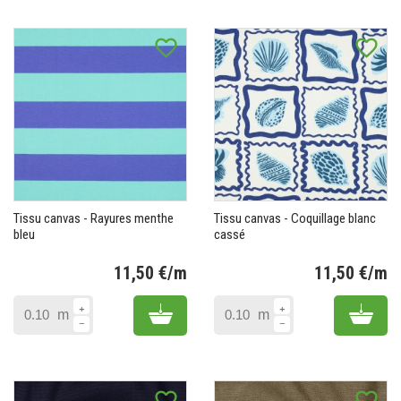
favorite_border
favorite_border
Tissu canvas - Rayures menthe
Tissu canvas - Coquillage blanc
bleu
cassé
11,50 €/m
11,50 €/m
Prix
Pr
Add to cart
Add 
m
m
favorite_border
favorite_border