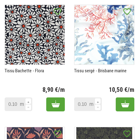
favorite_border
favorite_border
Tissu Bachette - Flora
Tissu sergé - Brisbane marine
8,90 €/m
10,50 €/m
Prix
Pr
Add to cart
Add 
m
m
favorite_border
favorite_border