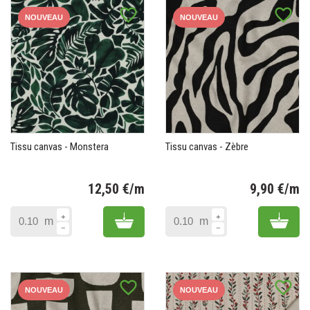
favorite_border
favorite_border
NOUVEAU
NOUVEAU
Tissu canvas - Monstera
Tissu canvas - Zèbre
12,50 €/m
9,90 €/m
Prix
Pr
Add to cart
Add 
m
m
favorite_border
favorite_border
NOUVEAU
NOUVEAU