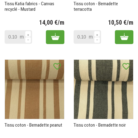
Tissu Katia fabrics - Canvas
Tissu coton - Bernadette
recyclé - Mustard
terracotta
14,00 €/m
10,50 €/m
Prix
Pr
Add to cart
Add 
m
m
favorite_border
favorite_border
Tissu coton - Bernadette peanut
Tissu coton - Bernadette noir