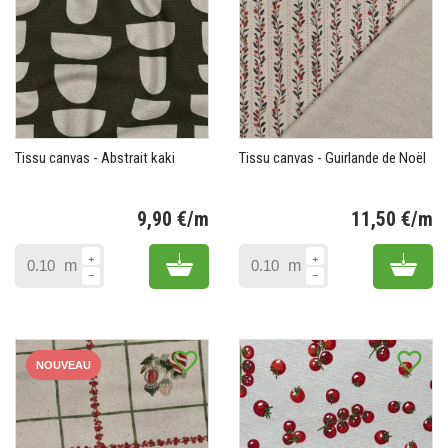
Tissu canvas - Abstrait kaki
Tissu canvas - Guirlande de Noël
9,90 €/m
11,50 €/m
Prix
Pr
Add to cart
Add 
m
m
favorite_border
favorite_border
NOUVEAU