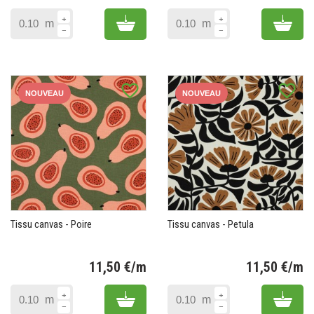
Prix
Pr
Add to cart
Add 
m
m
favorite_border
favorite_border
NOUVEAU
NOUVEAU
Tissu canvas - Poire
Tissu canvas - Petula
11,50 €/m
11,50 €/m
Prix
Pr
Add to cart
Add 
m
m