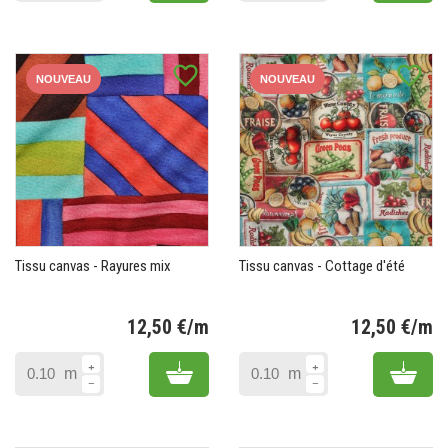
favorite_border
favorite_border
NOUVEAU
NOUVEAU
Tissu canvas - Rayures mix
Tissu canvas - Cottage d'été
12,50 €/m
12,50 €/m
Prix
Pr
Add to cart
Add 
m
m