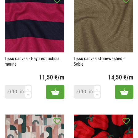
Tissu canvas - Rayures fuchsia
Tissu canvas stonewashed -
marine
Sable
11,50 €/m
14,50 €/m
Prix
Pr
Add to cart
Add 
m
m
favorite_border
favorite_border