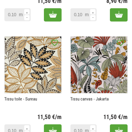
11,50 €/m
8,90 €/m
Prix
Pr
Add to cart
Add 
m
m
favorite_border
favorite_border
Tissu toile - Sureau
Tissu canvas - Jakarta
11,50 €/m
11,50 €/m
Prix
Pr
Add to cart
Add 
m
m