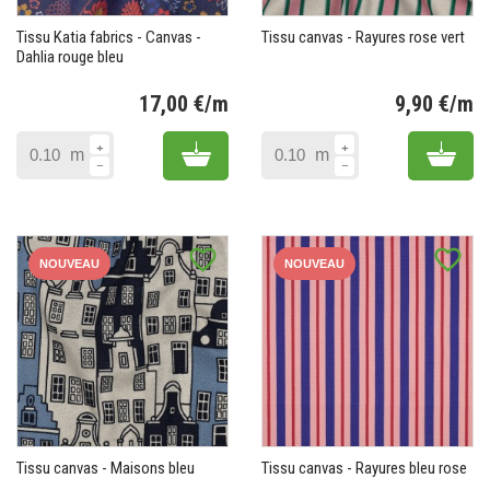
Tissu Katia fabrics - Canvas -
Tissu canvas - Rayures rose vert
Dahlia rouge bleu
17,00 €/m
9,90 €/m
Prix
Pr
Add to cart
Add 
m
m
favorite_border
favorite_border
NOUVEAU
NOUVEAU
Tissu canvas - Maisons bleu
Tissu canvas - Rayures bleu rose