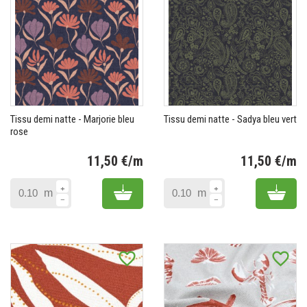
Tissu demi natte - Marjorie bleu
Tissu demi natte - Sadya bleu vert
rose
11,50 €/m
11,50 €/m
Prix
Pr
Add to cart
Add 
m
m
favorite_border
favorite_border