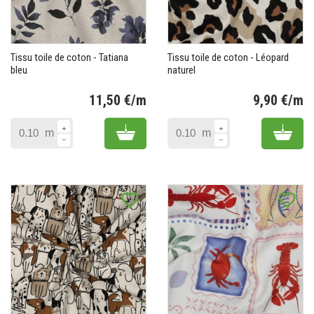
Tissu toile de coton - Tatiana
Tissu toile de coton - Léopard
bleu
naturel
11,50 €/m
9,90 €/m
Prix
Pr
Add to cart
Add 
m
m
favorite_border
favorite_border