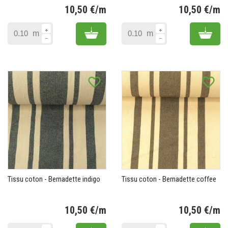
10,50 €/m
10,50 €/m
Prix
Pr
Add to cart
Add 
m
m
favorite_border
favorite_border
Tissu coton - Bernadette indigo
Tissu coton - Bernadette coffee
10,50 €/m
10,50 €/m
Prix
Pr