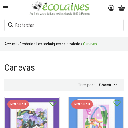

Accueil
Broderie
Les techniques de broderie
Canevas
Canevas

Trier par :
Choisir
favorite_border
favorite_border
NOUVEAU
NOUVEAU