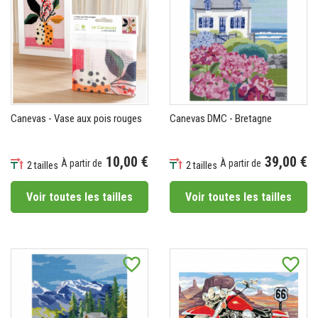
Canevas - Vase aux pois rouges
Canevas DMC - Bretagne
10,00 €
39,00 €
À partir de
À partir de
2 tailles
2 tailles
Prix
Prix
Voir toutes les tailles
Voir toutes les tailles
favorite_border
favorite_border