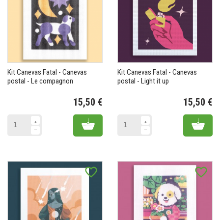
Kit Canevas Fatal - Canevas
Kit Canevas Fatal - Canevas
postal - Le compagnon
postal - Light it up
15,50 €
15,50 €
Prix
Pr
Add to cart
Add 
favorite_border
favorite_border