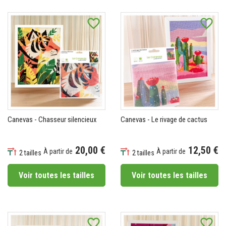
favorite_border
favorite_border
Canevas - Chasseur silencieux
Canevas - Le rivage de cactus
20,00 €
12,50 €
À partir de
À partir de
2 tailles
2 tailles
Prix
Prix
Voir toutes les tailles
Voir toutes les tailles
favorite_border
favorite_border