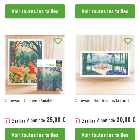
Prix
Prix
Voir toutes les tailles
Voir toutes les tailles
favorite_border
favorite_border
Canevas - Clairière Paisible
Canevas - Sieste dans la forêt
25,00 €
20,00 €
À partir de
À partir de
2 tailles
2 tailles
Prix
Prix
Voir toutes les tailles
Voir toutes les tailles