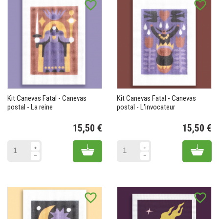
favorite_border
favorite_border
Kit Canevas Fatal - Canevas
Kit Canevas Fatal - Canevas
postal - La reine
postal - L'invocateur
15,50 €
15,50 €
Prix
Pr
Add to cart
Add 
favorite_border
favorite_border