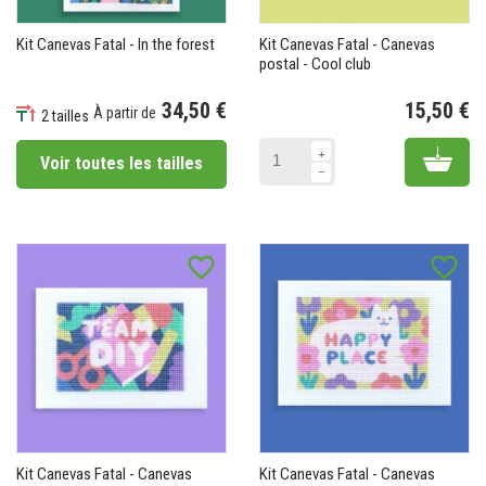
Kit Canevas Fatal - In the forest
Kit Canevas Fatal - Canevas
postal - Cool club
34,50 €
15,50 €
À partir de
2 tailles
Pr
Prix
Add 
Voir toutes les tailles
favorite_border
favorite_border
Kit Canevas Fatal - Canevas
Kit Canevas Fatal - Canevas