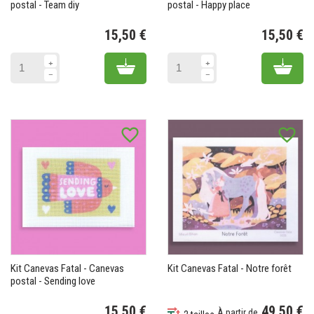
postal - Team diy
postal - Happy place
15,50 €
15,50 €
Prix
Pr
Add to cart
Add 
favorite_border
favorite_border
Kit Canevas Fatal - Canevas
Kit Canevas Fatal - Notre forêt
postal - Sending love
15,50 €
49,50 €
À partir de