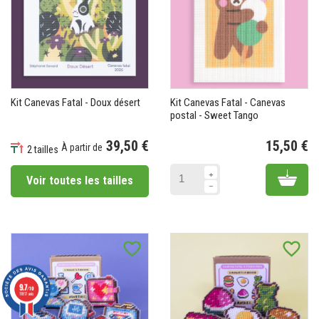
Kit Canevas Fatal - Doux désert
Kit Canevas Fatal - Canevas
postal - Sweet Tango
39,50 €
15,50 €
À partir de
2 tailles
Pr
Prix
Add 
Voir toutes les tailles
favorite_border
favorite_border
9.7
/10
11817 avis