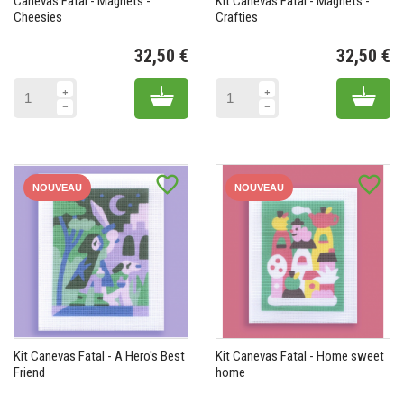
Canevas Fatal - Magnets -
Kit Canevas Fatal - Magnets -
Cheesies
Crafties
32,50 €
32,50 €
Prix
Pr
Add to cart
Add 
favorite_border
favorite_border
NOUVEAU
NOUVEAU
Kit Canevas Fatal - A Hero's Best
Kit Canevas Fatal - Home sweet
Friend
home