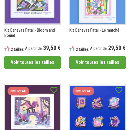
Kit Canevas Fatal - Bloom and
Kit Canevas Fatal - Le marché
Bound
39,50 €
29,50 €
À partir de
À partir de
2 tailles
2 tailles
Prix
Prix
Voir toutes les tailles
Voir toutes les tailles
favorite_border
favorite_border
NOUVEAU
NOUVEAU