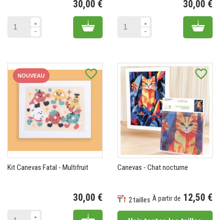
30,00 €
30,00 €
Prix
Pr
Add to cart
Add 
favorite_border
favorite_border
NOUVEAU
Kit Canevas Fatal - Multifruit
Canevas - Chat nocturne
30,00 €
12,50 €
À partir de
2 tailles
Prix
Prix
Add to cart