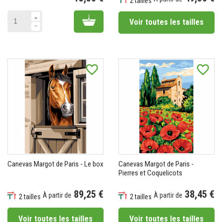
2 tailles
Prix
Prix
Add to cart
Voir toutes les tailles
favorite_border
favorite_border
Canevas Margot de Paris - Le box
Canevas Margot de Paris -
Pierres et Coquelicots
89,25 €
38,45 €
À partir de
À partir de
2 tailles
2 tailles
Prix
Prix
Voir toutes les tailles
Voir toutes les tailles