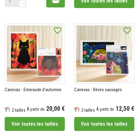
Voir toutes les tailles
favorite_border
favorite_border
Canevas - Emeraude d'automne
Canevas - Rêves sauvages
20,00 €
12,50 €
À partir de
À partir de
2 tailles
2 tailles
Prix
Prix
Voir toutes les tailles
Voir toutes les tailles