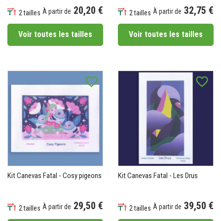
20,20 €
32,75 €
À partir de
À partir de
2 tailles
2 tailles
Prix
Prix
Voir toutes les tailles
Voir toutes les tailles
favorite_border
favorite_border
Kit Canevas Fatal - Cosy pigeons
Kit Canevas Fatal - Les Drus
29,50 €
39,50 €
À partir de
À partir de
2 tailles
2 tailles
Prix
Prix