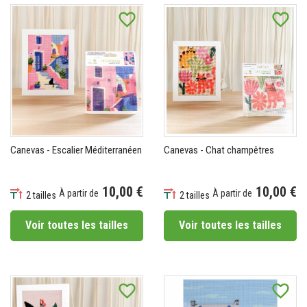
favorite_border
favorite_border
Canevas - Escalier Méditerranéen
Canevas - Chat champêtres
10,00 €
10,00 €
À partir de
À partir de
2 tailles
2 tailles
Prix
Prix
Voir toutes les tailles
Voir toutes les tailles
favorite_border
favorite_border