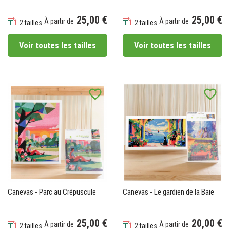
25,00 €
25,00 €
À partir de
À partir de
2 tailles
2 tailles
Prix
Prix
Voir toutes les tailles
Voir toutes les tailles
favorite_border
favorite_border
Canevas - Parc au Crépuscule
Canevas - Le gardien de la Baie
25,00 €
20,00 €
À partir de
À partir de
2 tailles
2 tailles