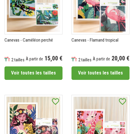
Canevas - Caméléon perché
Canevas - Flamand tropical
15,00 €
20,00 €
À partir de
À partir de
2 tailles
2 tailles
Prix
Prix
Voir toutes les tailles
Voir toutes les tailles
favorite_border
favorite_border