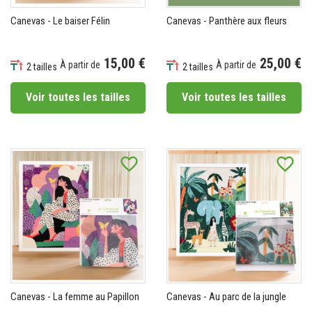
Canevas - Le baiser Félin
Canevas - Panthère aux fleurs
15,00 €
25,00 €
À partir de
À partir de
2 tailles
2 tailles
Prix
Prix
Voir toutes les tailles
Voir toutes les tailles
favorite_border
favorite_border
Canevas - La femme au Papillon
Canevas - Au parc de la jungle