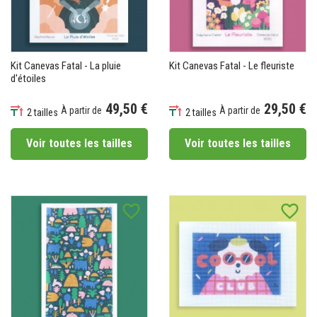
Kit Canevas Fatal - La pluie
Kit Canevas Fatal - Le fleuriste
d'étoiles
49,50 €
29,50 €
À partir de
À partir de
2 tailles
2 tailles
Prix
Prix
Voir toutes les tailles
Voir toutes les tailles
favorite_border
favorite_border