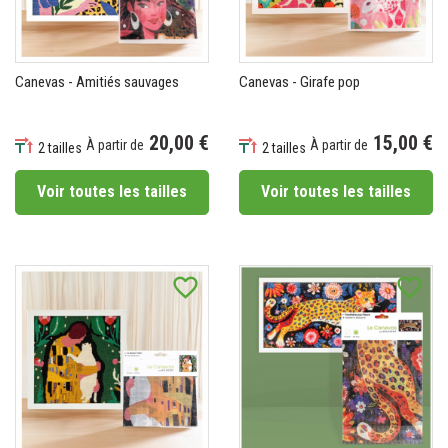
Canevas - Amitiés sauvages
Canevas - Girafe pop
20,00 €
15,00 €
À partir de
À partir de
2 tailles
2 tailles
Prix
Prix
Voir toutes les tailles
Voir toutes les tailles
favorite_border
favorite_border