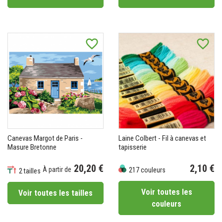
favorite_border
favorite_border
Canevas Margot de Paris -
Laine Colbert - Fil à canevas et
Masure Bretonne
tapisserie
20,20 €
2,10 €
À partir de
217 couleurs
2 tailles
Prix
Prix
Voir toutes les
Voir toutes les tailles
couleurs