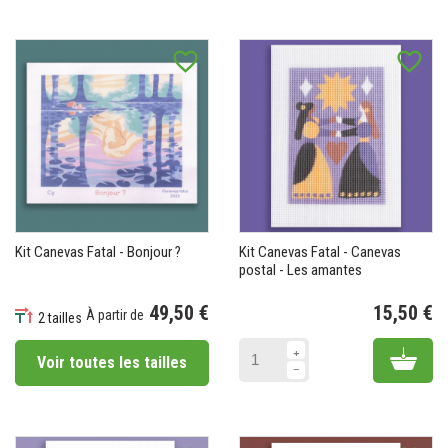
favorite_border
favorite_border
Kit Canevas Fatal - Bonjour ?
Kit Canevas Fatal - Canevas
postal - Les amantes
49,50 €
15,50 €
À partir de
2 tailles
Pr
Prix
Add 
Voir toutes les tailles