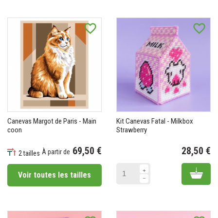
favorite_border
favorite_border
Canevas Margot de Paris - Main
Kit Canevas Fatal - Milkbox
coon
Strawberry
69,50 €
28,50 €
À partir de
2 tailles
Pr
Prix
Add 
Voir toutes les tailles