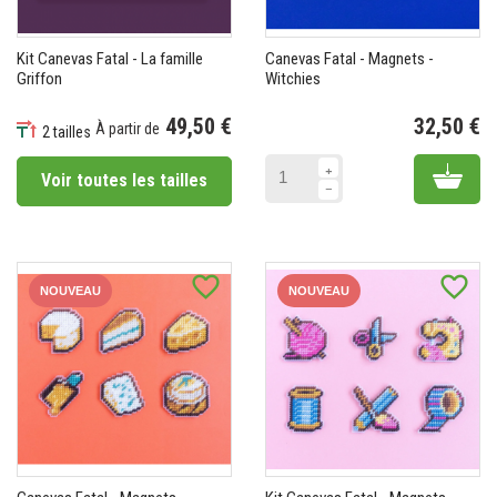
Kit Canevas Fatal - La famille
Canevas Fatal - Magnets -
Griffon
Witchies
49,50 €
32,50 €
À partir de
2 tailles
Pr
Prix
Add 
Voir toutes les tailles
favorite_border
favorite_border
NOUVEAU
NOUVEAU