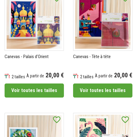
Canevas - Palais d'Orient
Canevas - Tête à tête
20,00 €
20,00 €
À partir de
À partir de
2 tailles
2 tailles
Prix
Prix
Voir toutes les tailles
Voir toutes les tailles
favorite_border
favorite_border