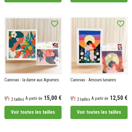
favorite_border
favorite_border
Canevas - la dame aux Agrumes
Canevas - Amours lunaires
15,00 €
12,50 €
À partir de
À partir de
2 tailles
2 tailles
Prix
Prix
Voir toutes les tailles
Voir toutes les tailles