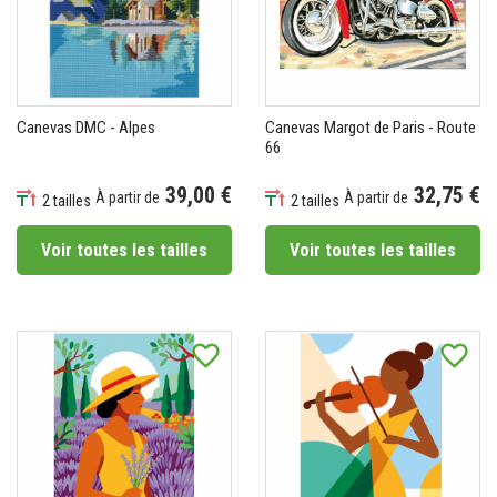
Canevas DMC - Alpes
Canevas Margot de Paris - Route
66
39,00 €
32,75 €
À partir de
À partir de
2 tailles
2 tailles
Prix
Prix
Voir toutes les tailles
Voir toutes les tailles
favorite_border
favorite_border