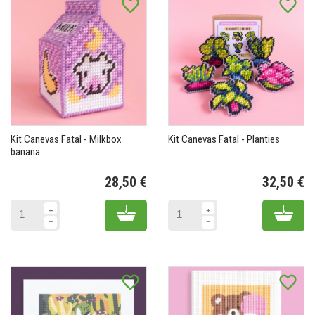
favorite_border
favorite_border
Kit Canevas Fatal - Milkbox
Kit Canevas Fatal - Planties
banana
28,50 €
32,50 €
Prix
Pr
Add to cart
Add 
favorite_border
favorite_border