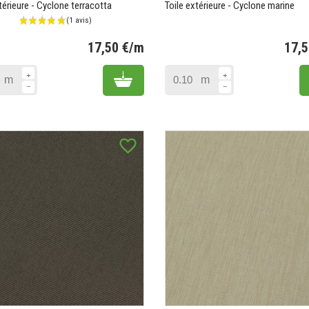
térieure - Cyclone terracotta
Toile extérieure - Cyclone marine
17,50 €/m
17,
Prix
Add to cart
m
m
favorite_border