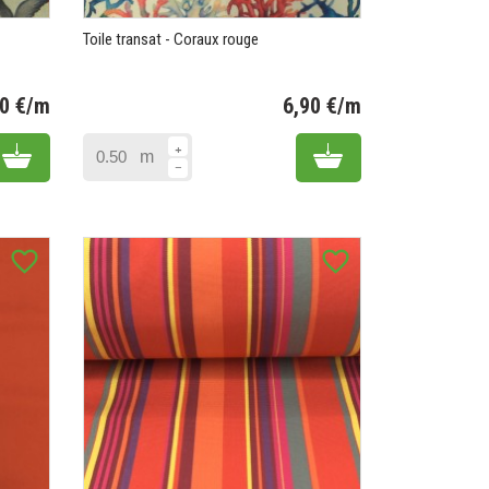
Toile transat - Coraux rouge
50 €/m
6,90 €/m
Prix
Prix
Add to cart
Add to cart
m
favorite_border
favorite_border