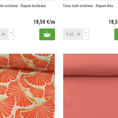
ile extérieur - Rayure bordeaux
Tissu toile extérieur - Rayure bleu
18,50 €/m
18,
Prix
Add to cart
m
m
favorite_border