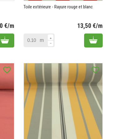
Toile extérieure - Rayure rouge et blanc
50 €/m
13,50 €/m
Prix
Prix
Add to cart
Add to cart
m
favorite_border
favorite_border