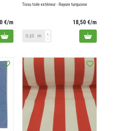
Tissu toile extérieur - Rayure turquoise
50 €/m
18,50 €/m
Prix
Prix
Add to cart
Add to cart
m
(1 avis)
favorite_border
favorite_border