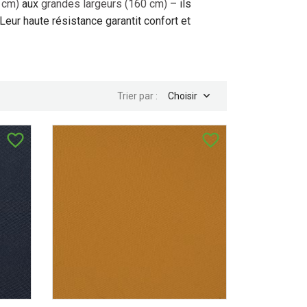
 cm)
aux
grandes largeurs (160 cm)
– ils
 Leur haute résistance garantit confort et

Trier par :
Choisir
favorite_border
favorite_border