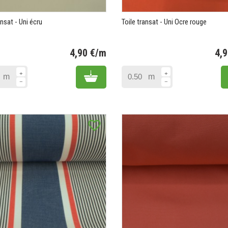
ansat - Uni écru
Toile transat - Uni Ocre rouge
4,90 €/m
4,
Prix
Add to cart
m
m
favorite_border