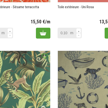
xtérieure - Sésame terracotta
Toile extérieure - Uni Rosa
15,50 €/m
13,
Prix
Add to cart
m
m
favorite_border