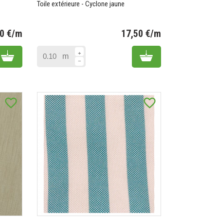
Toile extérieure - Cyclone jaune
50 €/m
17,50 €/m
Prix
Prix
Add to cart
Add to cart
m
favorite_border
favorite_border