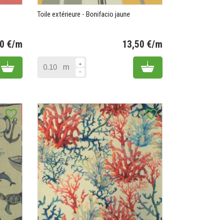
Toile extérieure - Bonifacio jaune
50 €/m
13,50 €/m
Prix
Prix
Add to cart
Add to cart
m
favorite_border
favorite_border