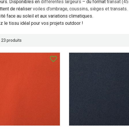
eurs. Disponibles en
différentes largeurs
– du format
transat (45
tent de réaliser
voiles d’ombrage, coussins, sièges et transats
.
ité face au soleil et aux variations climatiques.
z le tissu idéal pour vos projets outdoor !
 a 23 produits
favorite_border