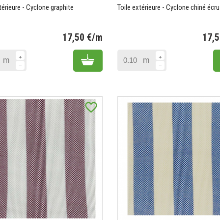
térieure - Cyclone graphite
Toile extérieure - Cyclone chiné écru
17,50 €/m
17,
Prix
Add to cart
m
m
favorite_border