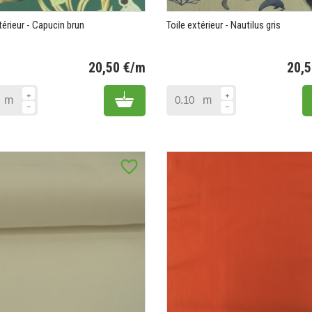
térieur - Capucin brun
Toile extérieur - Nautilus gris
20,50 €/m
20,
Prix
Add to cart
m
m
favorite_border