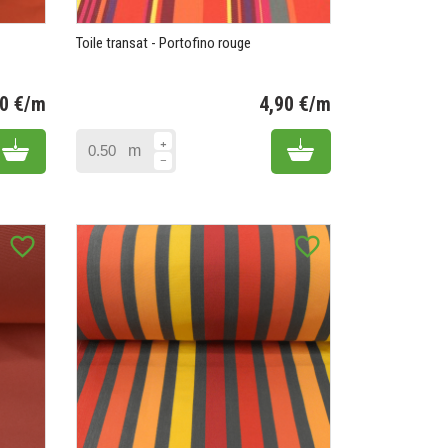
Toile transat - Portofino rouge
90 €/m
4,90 €/m
Prix
Prix
Add to cart
Add to cart
m
favorite_border
favorite_border