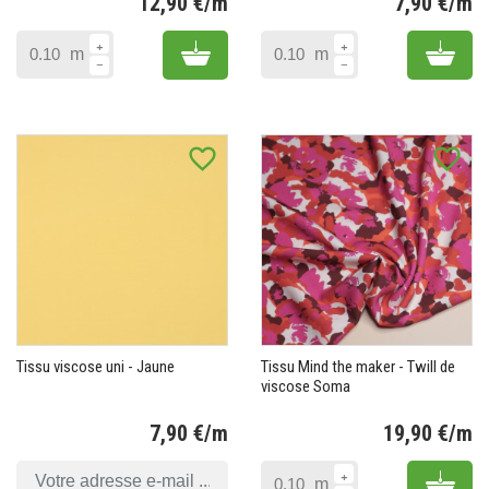
12,90 €/m
7,90 €/m
Prix
Pr
Add to cart
Add 
m
m
favorite_border
favorite_border
Tissu viscose uni - Jaune
Tissu Mind the maker - Twill de
viscose Soma
7,90 €/m
19,90 €/m
Prix
Pr
Add 
m