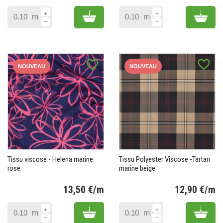
Prix
Pr
Add to cart
Add 
m
m
favorite_border
favorite_border
NOUVEAU
NOUVEAU
Tissu viscose - Helena marine
Tissu Polyester Viscose -Tartan
rose
marine beige
13,50 €/m
12,90 €/m
Prix
Pr
Add to cart
Add 
m
m