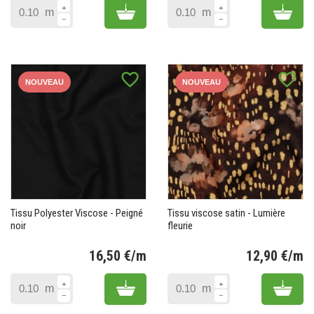
Add to cart
Add 
m
m
favorite_border
favorite_border
NOUVEAU
NOUVEAU
Tissu Polyester Viscose - Peigné
Tissu viscose satin - Lumière
noir
fleurie
16,50 €/m
12,90 €/m
Prix
Pr
Add to cart
Add 
m
m