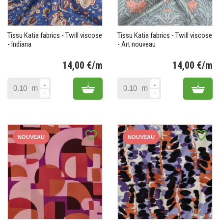
Tissu Katia fabrics - Twill viscose
Tissu Katia fabrics - Twill viscose
- Indiana
- Art nouveau
14,00 €/m
14,00 €/m
Prix
Pr
Add to cart
Add 
m
m
favorite_border
favorite_border
NOUVEAU
NOUVEAU