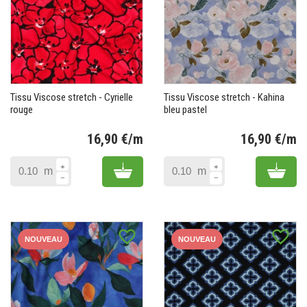
Tissu Viscose stretch - Cyrielle
Tissu Viscose stretch - Kahina
rouge
bleu pastel
16,90 €/m
16,90 €/m
Prix
Pr
Add to cart
Add 
m
m
favorite_border
favorite_border
NOUVEAU
NOUVEAU