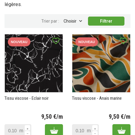
légères.

Trier par :
Choisir
Filtrer
favorite_border
favorite_border
NOUVEAU
NOUVEAU
Tissu viscose - Eclair noir
Tissu viscose - Anais marine
9,50 €/m
9,50 €/m
Prix
Pr
Add to cart
Add 
m
m