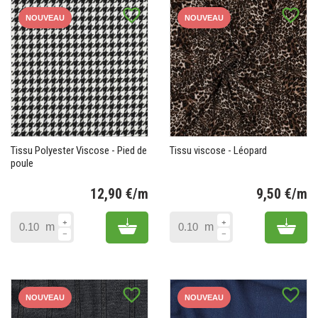
favorite_border
favorite_border
NOUVEAU
NOUVEAU
Tissu Polyester Viscose - Pied de
Tissu viscose - Léopard
poule
12,90 €/m
9,50 €/m
Prix
Pr
Add to cart
Add 
m
m
favorite_border
favorite_border
NOUVEAU
NOUVEAU