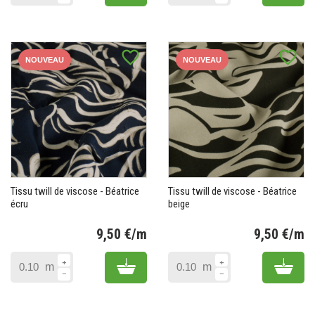
favorite_border
favorite_border
NOUVEAU
NOUVEAU
Tissu twill de viscose - Béatrice
Tissu twill de viscose - Béatrice
écru
beige
9,50 €/m
9,50 €/m
Prix
Pr
Add to cart
Add 
m
m