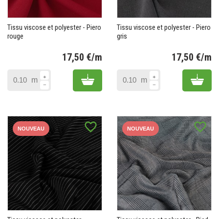
Tissu viscose et polyester - Piero
Tissu viscose et polyester - Piero
rouge
gris
17,50 €/m
17,50 €/m
Prix
Pr
Add to cart
Add 
m
m
favorite_border
favorite_border
NOUVEAU
NOUVEAU