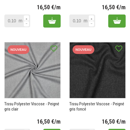
16,50 €/m
16,50 €/m
Prix
Pr
Add to cart
Add 
m
m
favorite_border
favorite_border
NOUVEAU
NOUVEAU
Tissu Polyester Viscose - Peigné
Tissu Polyester Viscose - Peigné
gris clair
gris foncé
16,50 €/m
16,50 €/m
Prix
Pr