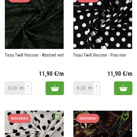
Tissu Twill Viscose - Abstrait vert
Tissu Twill Viscose - Pois noir
11,90 €/m
11,90 €/m
Prix
Pr
Add to cart
Add 
m
m
favorite_border
favorite_border
NOUVEAU
NOUVEAU