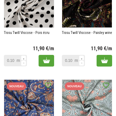
Tissu Twill Viscose - Pois écru
Tissu Twill Viscose - Paisley wine
11,90 €/m
11,90 €/m
Prix
Pr
Add to cart
Add 
m
m
favorite_border
favorite_border
NOUVEAU
NOUVEAU