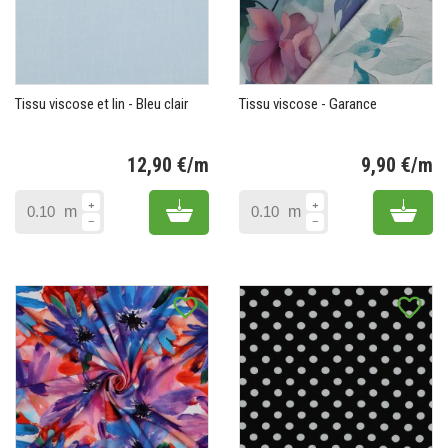
Tissu viscose et lin - Bleu clair
Tissu viscose - Garance
12,90 €/m
9,90 €/m
Prix
Pr
Add to cart
Add 
m
m
favorite_border
favorite_border