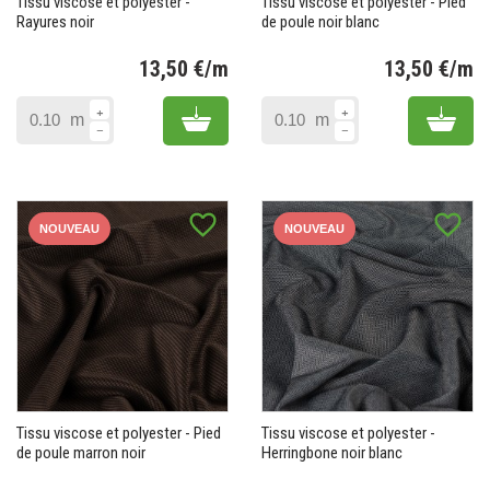
Tissu viscose et polyester -
Tissu viscose et polyester - Pied
Rayures noir
de poule noir blanc
13,50 €/m
13,50 €/m
Prix
Pr
Add to cart
Add 
m
m
favorite_border
favorite_border
NOUVEAU
NOUVEAU
Tissu viscose et polyester - Pied
Tissu viscose et polyester -
de poule marron noir
Herringbone noir blanc