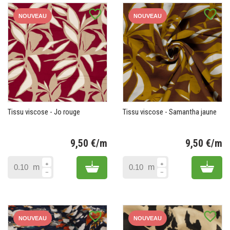
favorite_border
favorite_border
NOUVEAU
NOUVEAU
Tissu viscose - Jo rouge
Tissu viscose - Samantha jaune
9,50 €/m
9,50 €/m
Prix
Pr
Add to cart
Add 
m
m
favorite_border
favorite_border
NOUVEAU
NOUVEAU