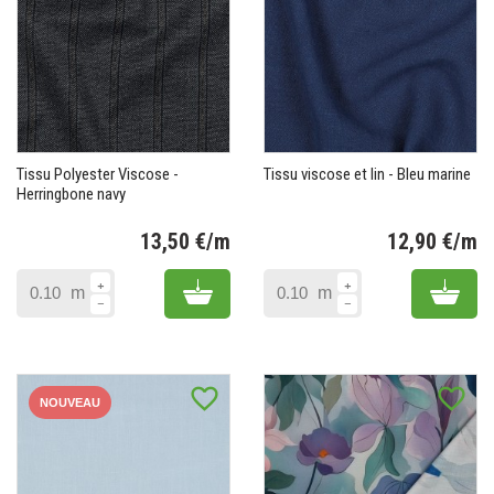
Tissu Polyester Viscose -
Tissu viscose et lin - Bleu marine
Herringbone navy
13,50 €/m
12,90 €/m
Prix
Pr
Add to cart
Add 
m
m
favorite_border
favorite_border
NOUVEAU