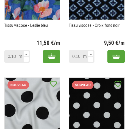
Tissu viscose - Leslie bleu
Tissu viscose - Croix fond noir
11,50 €/m
9,50 €/m
Prix
Pr
Add to cart
Add 
m
m
favorite_border
favorite_border
NOUVEAU
NOUVEAU