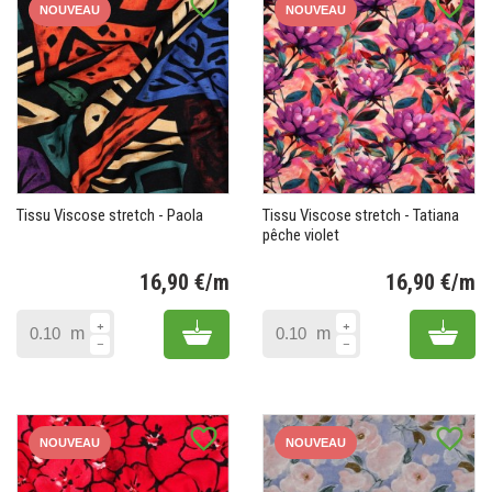
favorite_border
favorite_border
NOUVEAU
NOUVEAU
Tissu Viscose stretch - Paola
Tissu Viscose stretch - Tatiana
pêche violet
16,90 €/m
16,90 €/m
Prix
Pr
Add to cart
Add 
m
m
favorite_border
favorite_border
NOUVEAU
NOUVEAU