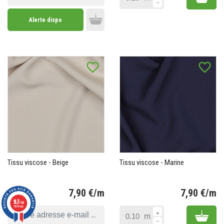
Alerte dispo
Add to cart
favorite_border
favorite_border
Tissu viscose - Beige
Tissu viscose - Marine
7,90 €/m
7,90 €/m
9.7
Prix
Pr
/10
11818 avis
Add 
m