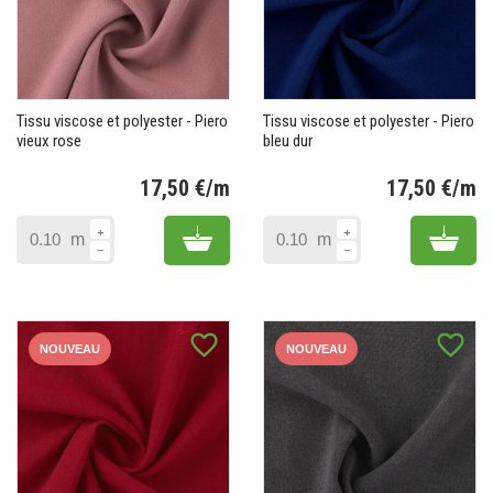
Tissu viscose et polyester - Piero
Tissu viscose et polyester - Piero
vieux rose
bleu dur
17,50 €/m
17,50 €/m
Prix
Pr
Add to cart
Add 
m
m
favorite_border
favorite_border
NOUVEAU
NOUVEAU