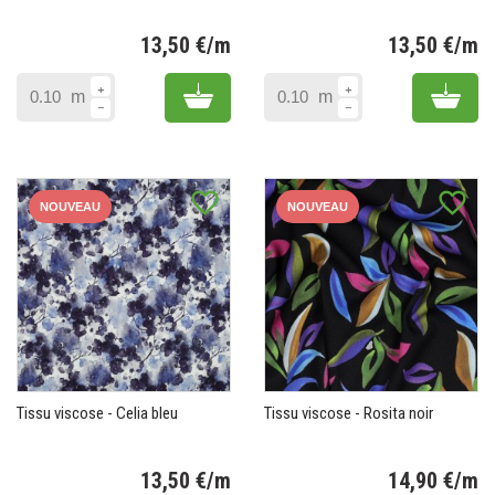
13,50 €/m
13,50 €/m
Prix
Pr
Add to cart
Add 
m
m
favorite_border
favorite_border
NOUVEAU
NOUVEAU
Tissu viscose - Celia bleu
Tissu viscose - Rosita noir
13,50 €/m
14,90 €/m