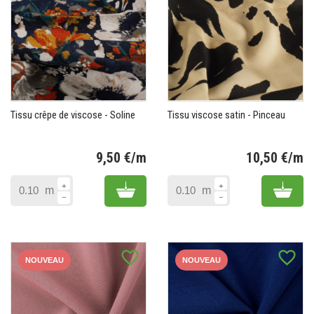
Tissu crêpe de viscose - Soline
Tissu viscose satin - Pinceau
9,50 €/m
10,50 €/m
Prix
Pr
Add to cart
Add 
m
m
favorite_border
favorite_border
NOUVEAU
NOUVEAU