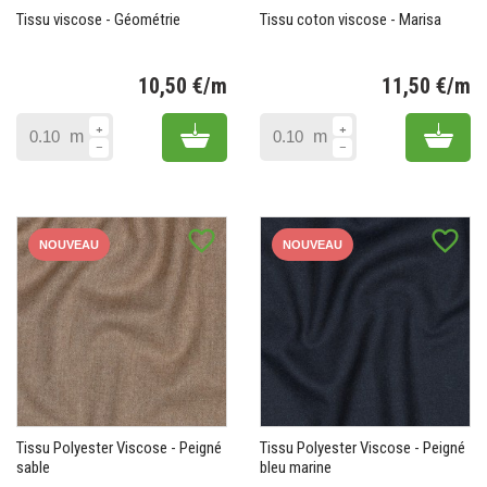
Tissu viscose - Géométrie
Tissu coton viscose - Marisa
10,50 €/m
11,50 €/m
Prix
Pr
Add to cart
Add 
m
m
favorite_border
favorite_border
NOUVEAU
NOUVEAU
Tissu Polyester Viscose - Peigné
Tissu Polyester Viscose - Peigné
sable
bleu marine