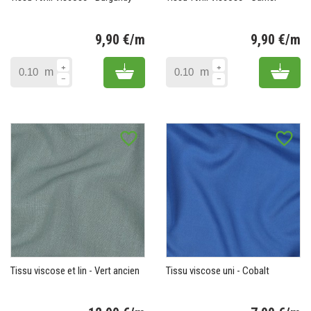
9,90 €/m
9,90 €/m
Prix
Pr
Add to cart
Add 
m
m
favorite_border
favorite_border
Tissu viscose et lin - Vert ancien
Tissu viscose uni - Cobalt