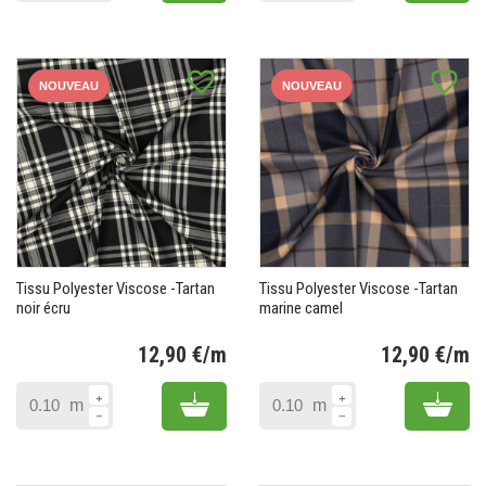
favorite_border
favorite_border
NOUVEAU
NOUVEAU
Tissu Polyester Viscose -Tartan
Tissu Polyester Viscose -Tartan
noir écru
marine camel
12,90 €/m
12,90 €/m
Prix
Pr
Add to cart
Add 
m
m