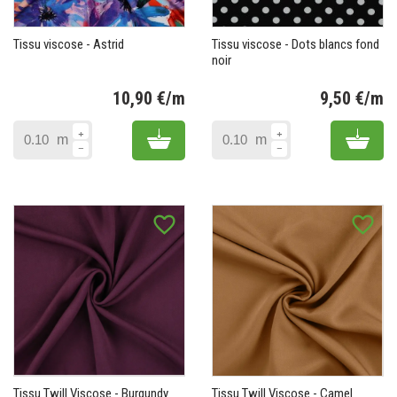
Tissu viscose - Astrid
Tissu viscose - Dots blancs fond
noir
10,90 €/m
9,50 €/m
Prix
Pr
Add to cart
Add 
m
m
favorite_border
favorite_border
Tissu Twill Viscose - Burgundy
Tissu Twill Viscose - Camel