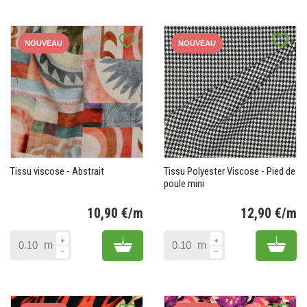
favorite_border
favorite_border
NOUVEAU
NOUVEAU
Tissu viscose - Abstrait
Tissu Polyester Viscose - Pied de
poule mini
10,90 €/m
12,90 €/m
Prix
Pr
Add to cart
Add 
m
m