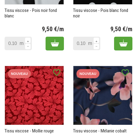
Tissu viscose - Pois noir fond
Tissu viscose - Pois blanc fond
blanc
noir
9,50 €/m
9,50 €/m
Prix
Pr
Add to cart
Add 
m
m
favorite_border
favorite_border
NOUVEAU
NOUVEAU
Tissu viscose - Mollie rouge
Tissu viscose - Mélanie cobalt