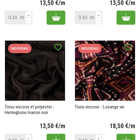
13,50 €/m
13,50 €/m
Prix
Pr
Add to cart
Add 
m
m
favorite_border
favorite_border
NOUVEAU
NOUVEAU
Tissu viscose et polyester -
Tissu viscose - Losange vin
Herringbone marron noir
13,50 €/m
18,50 €/m
Prix
Pr
Add to cart
Add 