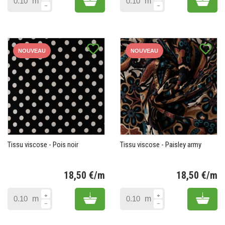
m
m
favorite_border
favorite_border
NOUVEAU
NOUVEAU
Tissu viscose - Pois noir
Tissu viscose - Paisley army
18,50 €/m
18,50 €/m
Prix
Pr
Add to cart
Add 
m
m