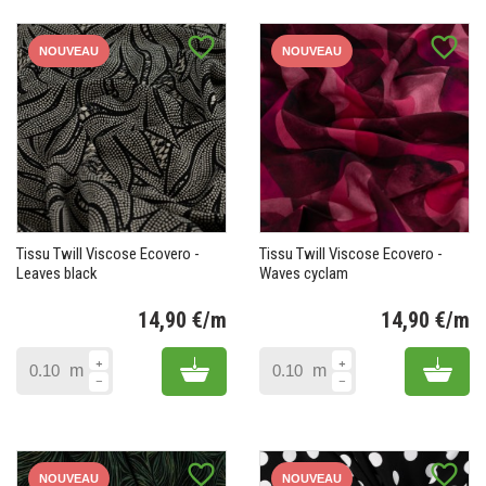
favorite_border
favorite_border
NOUVEAU
NOUVEAU
Tissu Twill Viscose Ecovero -
Tissu Twill Viscose Ecovero -
Leaves black
Waves cyclam
14,90 €/m
14,90 €/m
Prix
Pr
Add to cart
Add 
m
m
favorite_border
favorite_border
NOUVEAU
NOUVEAU