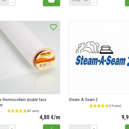
favorite_border
ix thermocollant double face
Steam-A-Seam 2
ne
4,80 €/m
9,
Prix