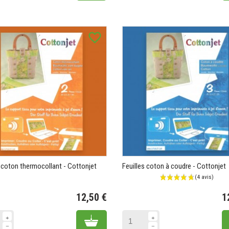
favorite_border
s coton thermocollant - Cottonjet
Feuilles coton à coudre - Cottonjet
12,50 €
1
Prix
Add to cart