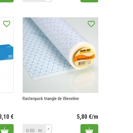
favorite_border
favorite_border
Rasterquick triangle de Vlieseline
3,10 €
5,80 €/m
Prix
Prix
Add to cart
Add to cart
m