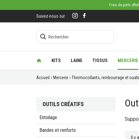
Frais de ports offe
Suivez-nous sur :
KITS
LAINE
TISSUS
MERCERIE
Accueil
Mercerie
Thermocollants, rembourrage et ouati
Out
OUTILS CRÉATIFS
Entoilage
Suppor
Bandes et renforts
Il y