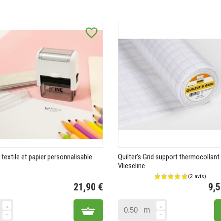
favorite_border
textile et papier personnalisable
Quilter's Grid support thermocollant
Vlieseline
21,90 €
9,
Prix
Add to cart
m