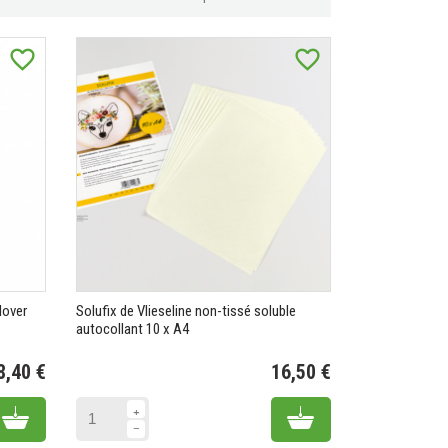
favorite_border
favorite_border
lover
Solufix de Vlieseline non-tissé soluble
autocollant 10 x A4
8,40 €
16,50 €
Prix
Prix
Add to cart
Add to cart