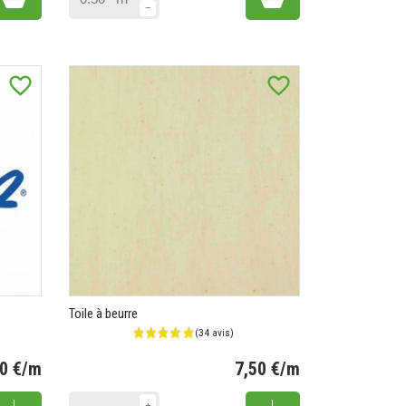
favorite_border
favorite_border
Toile à beurre
90 €/m
7,50 €/m
Prix
Prix