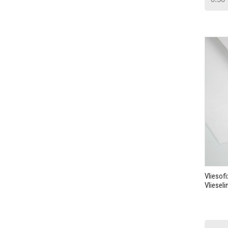
Vliesof
Vlieseli