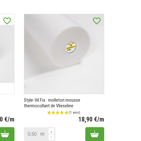
favorite_border
favorite_border
Style-Vil Fix : molleton mousse
thermocollant de Vlieseline
50 €/m
18,90 €/m
Prix
Prix
Add to cart
Add to cart
m