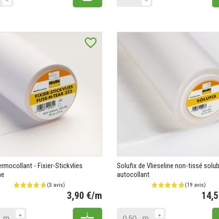
favorite_border
rmocollant - Fixier-Stickvlies
Solufix de Vlieseline non-tissé solub
ne
autocollant
3,90 €/m
14,
Prix
Add to cart
m
m