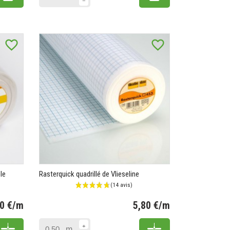
favorite_border
favorite_border
le
Rasterquick quadrillé de Vlieseline
50 €/m
5,80 €/m
Prix
Prix
Add to cart
Add to cart
m