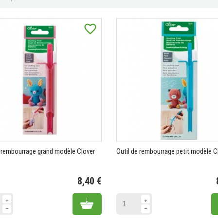
favorite_border
e rembourrage grand modèle Clover
Outil de rembourrage petit modèle C
8,40 €
Prix
Add to cart