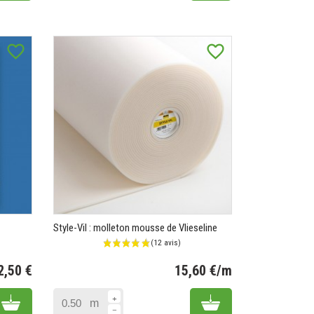
favorite_border
favorite_border
Style-Vil : molleton mousse de Vlieseline
2,50 €
15,60 €/m
Prix
Prix
Add to cart
Add to cart
m