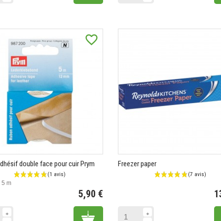
favorite_border
dhésif double face pour cuir Prym
Freezer paper
 5 m
5,90 €
1
Prix
Add to cart