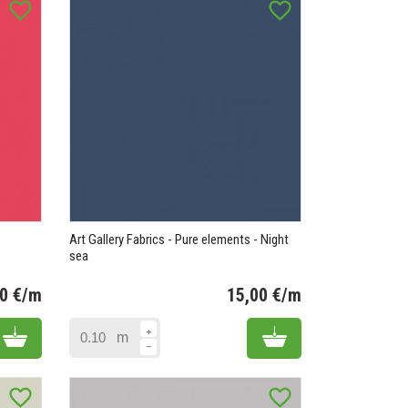
favorite_border
favorite_border
Art Gallery Fabrics - Pure elements - Night
sea
00 €/m
15,00 €/m
Prix
Prix
Add to cart
Add to cart
m
favorite_border
favorite_border