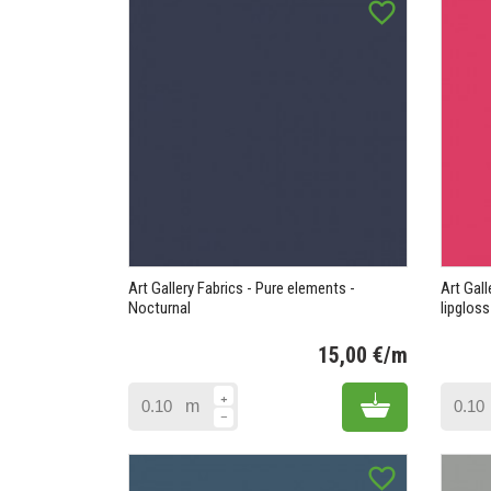
favorite_border
Art Gallery Fabrics - Pure elements -
Art Gall
Nocturnal
lipgloss
15,00 €/m
Prix
Add to cart
m
favorite_border