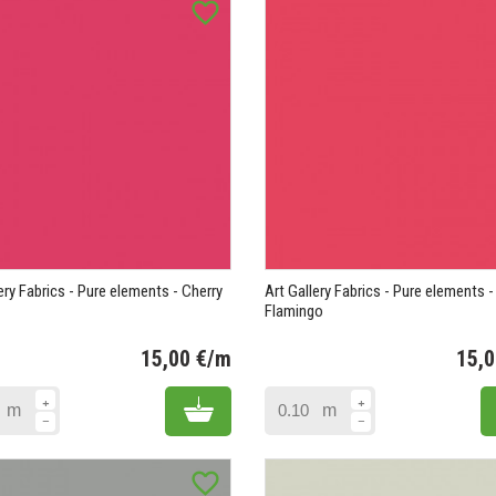
favorite_border
ery Fabrics - Pure elements - Cherry
Art Gallery Fabrics - Pure elements -
Flamingo
15,00 €/m
15,
Prix
Add to cart
m
m
favorite_border