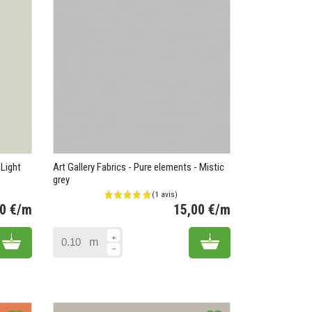
 Light
Art Gallery Fabrics - Pure elements - Mistic
grey
00 €/m
15,00 €/m
Prix
Prix
Add to cart
Add to cart
m