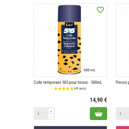
favorite_border
Colle temporaire 505 pour tissus - 500mL
Pinces 
14,90 €
Prix
Add to cart