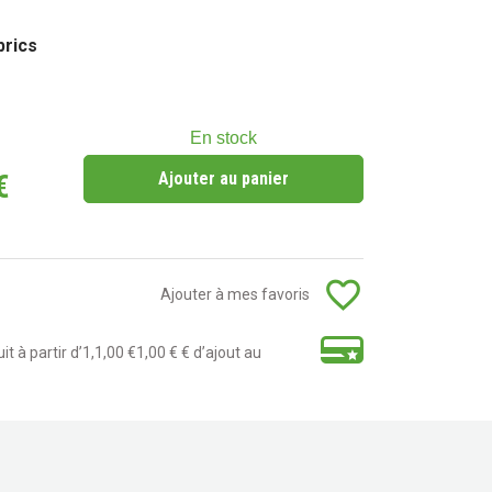
brics
En stock
€
Ajouter au panier
favorite_border
Ajouter à mes favoris
t à partir d’1,1,00 €1,00 € € d’ajout au