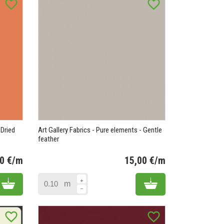
favorite_border
favorite_border
 Dried
Art Gallery Fabrics - Pure elements - Gentle
feather
20 avis)
00 €/m
15,00 €/m
Prix
Prix
Add to cart
Add to cart
m
favorite_border
favorite_border