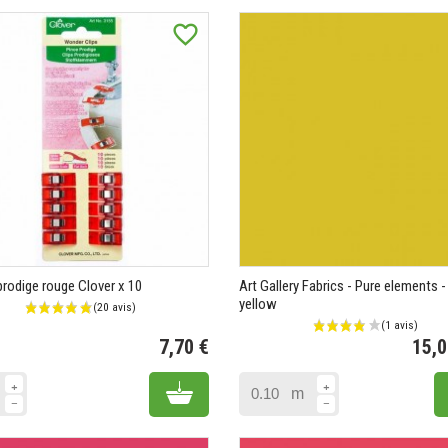
favorite_border
prodige rouge Clover x 10
Art Gallery Fabrics - Pure elements 
yellow
7,70 €
15,
Prix
Add to cart
m