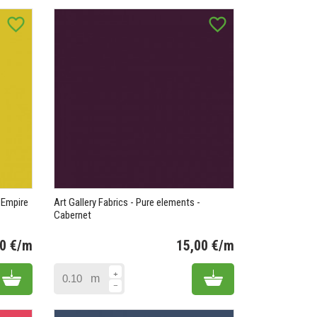
favorite_border
favorite_border
- Empire
Art Gallery Fabrics - Pure elements -
Cabernet
00 €/m
15,00 €/m
Prix
Prix
Add to cart
Add to cart
m