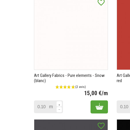
favorite_border
Art Gallery Fabrics - Pure elements - Snow
Art Gall
(blanc)
red
(49
15,00 €/m
Prix
Add to cart
m
favorite_border