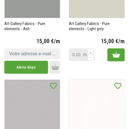
Art Gallery Fabrics - Pure
Art Gallery Fabrics - Pure
elements - Ash
elements - Light grey
15,00 €/m
15,00 €/m
Prix
Pr
Add 
m
Alerte dispo
Add to cart
favorite_border
favorite_border
(22 avis)