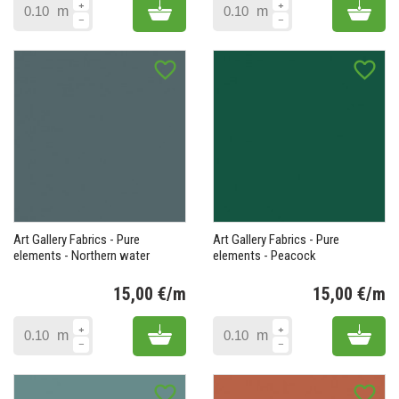
(1 avis)
Add to cart
Add 
m
m
favorite_border
favorite_border
Art Gallery Fabrics - Pure
Art Gallery Fabrics - Pure
elements - Northern water
elements - Peacock
15,00 €/m
15,00 €/m
Prix
Pr
Add to cart
Add 
m
m
favorite_border
favorite_border