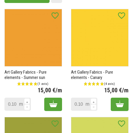
Add to cart
favorite_border
favorite_border
Art Gallery Fabrics - Pure
Art Gallery Fabrics - Pure
elements - Summer sun
elements - Canary
15,00 €/m
15,00 €/m
Prix
Pr
Add to cart
Add 
m
m
favorite_border
favorite_border