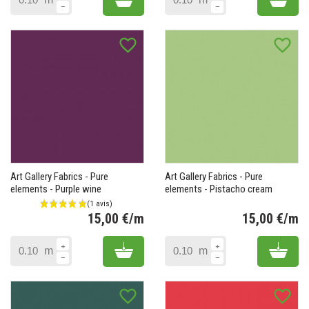
favorite_border
favorite_border
Art Gallery Fabrics - Pure
Art Gallery Fabrics - Pure
elements - Purple wine
elements - Pistacho cream
15,00 €/m
15,00 €/m
Prix
Pr
Add to cart
Add 
m
m
favorite_border
favorite_border