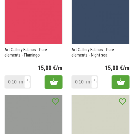
Art Gallery Fabrics - Pure
Art Gallery Fabrics - Pure
elements - Flamingo
elements - Night sea
15,00 €/m
15,00 €/m
Prix
Pr
Add to cart
Add 
m
m
favorite_border
favorite_border