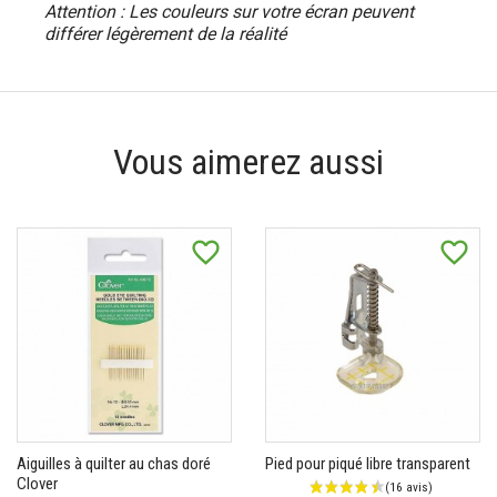
Attention : Les couleurs sur votre écran peuvent
différer
légèrement
de la réalité
Vous aimerez aussi
favorite_border
favorite_border
Aiguilles à quilter au chas doré
Pied pour piqué libre transparent
Clover