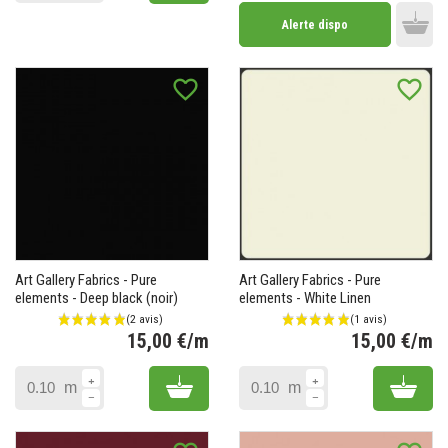
Alerte dispo
Add 
favorite_border
favorite_border
Art Gallery Fabrics - Pure
Art Gallery Fabrics - Pure
elements - Deep black (noir)
elements - White Linen
15,00 €/m
15,00 €/m
Prix
Pr
Add to cart
Add 
m
m