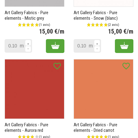
Art Gallery Fabrics - Pure
Art Gallery Fabrics - Pure
elements - Mistic grey
elements - Snow (blanc)
15,00 €/m
15,00 €/m
Prix
Pr
Add to cart
Add 
m
m
favorite_border
favorite_border
Art Gallery Fabrics - Pure
Art Gallery Fabrics - Pure
elements - Aurora red
elements - Dried carrot