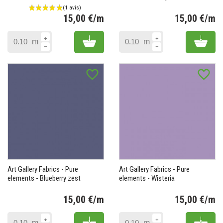
15,00 €/m
15,00 €/m
Prix
Pr
(2 avis)
Add to cart
Add 
m
m
favorite_border
favorite_border
Art Gallery Fabrics - Pure
Art Gallery Fabrics - Pure
elements - Blueberry zest
elements - Wisteria
15,00 €/m
15,00 €/m
Prix
Pr
Add to cart
Add 
m
m