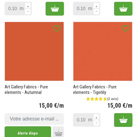
Add to cart
Add 
m
m
favorite_border
favorite_border
Art Gallery Fabrics - Pure
Art Gallery Fabrics - Pure
elements - Autumnal
elements - Tigerlily
15,00 €/m
15,00 €/m
Prix
Pr
Add 
m
Alerte dispo