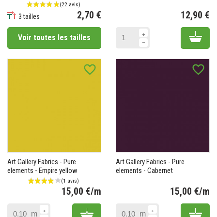
2,70 €
12,90 €
3 tailles
Prix
Pr
Add 
Voir toutes les tailles
favorite_border
favorite_border
Art Gallery Fabrics - Pure
Art Gallery Fabrics - Pure
elements - Empire yellow
elements - Cabernet
15,00 €/m
15,00 €/m
Prix
Pr
Add to cart
Add 
m
m