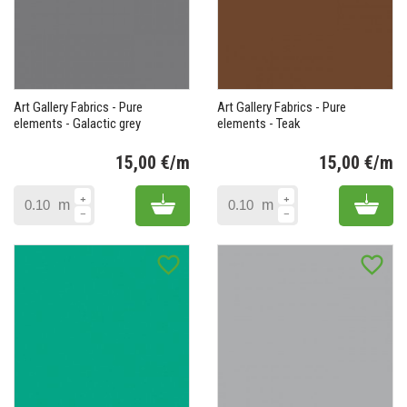
Art Gallery Fabrics - Pure
Art Gallery Fabrics - Pure
elements - Galactic grey
elements - Teak
15,00 €/m
15,00 €/m
Prix
Pr
Add to cart
Add 
m
m
favorite_border
favorite_border