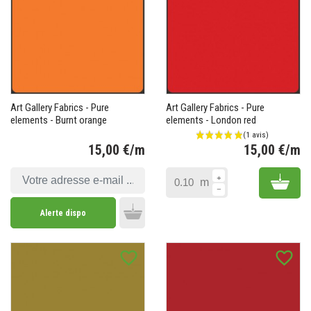
Art Gallery Fabrics - Pure
Art Gallery Fabrics - Pure
elements - Burnt orange
elements - London red
15,00 €/m
15,00 €/m
Prix
Pr
Add 
m
Alerte dispo
Add to cart
favorite_border
favorite_border