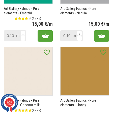
Art Gallery Fabrics - Pure
Art Gallery Fabrics - Pure
elements - Emerald
elements - Nebula
15,00 €/m
15,00 €/m
Prix
Pr
Add to cart
Add 
m
m
favorite_border
favorite_border
Art Gallery Fabrics - Pure
Art Gallery Fabrics - Pure
9.7
/10
elements - Coconut milk
elements - Honey
11818 avis