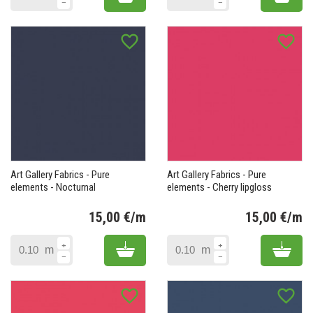
favorite_border
favorite_border
Art Gallery Fabrics - Pure
Art Gallery Fabrics - Pure
elements - Nocturnal
elements - Cherry lipgloss
15,00 €/m
15,00 €/m
Prix
Pr
Add to cart
Add 
m
m
favorite_border
favorite_border