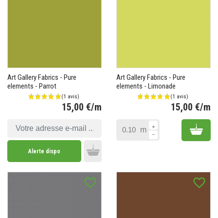
Art Gallery Fabrics - Pure
Art Gallery Fabrics - Pure
elements - Parrot
elements - Limonade
15,00 €/m
15,00 €/m
Prix
Pr
Add 
m
Alerte dispo
Add to cart
favorite_border
favorite_border