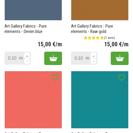
(1 avis)
Art Gallery Fabrics - Pure
Art Gallery Fabrics - Pure
elements - Denim blue
elements - Raw gold
15,00 €/m
15,00 €/m
Prix
Pr
Add to cart
Add 
m
m
favorite_border
favorite_border