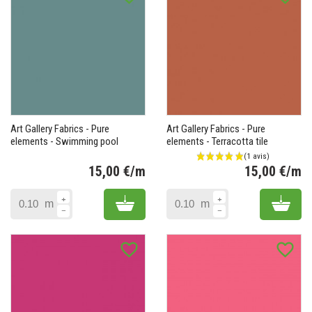
Art Gallery Fabrics - Pure
Art Gallery Fabrics - Pure
elements - Swimming pool
elements - Terracotta tile
15,00 €/m
15,00 €/m
Prix
Pr
Add to cart
Add 
m
m
favorite_border
favorite_border