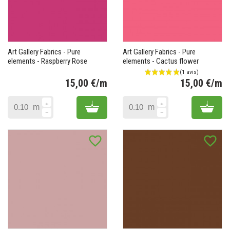
Art Gallery Fabrics - Pure
Art Gallery Fabrics - Pure
elements - Raspberry Rose
elements - Cactus flower
15,00 €/m
15,00 €/m
Prix
Pr
Add to cart
Add 
m
m
favorite_border
favorite_border
(2 avis)