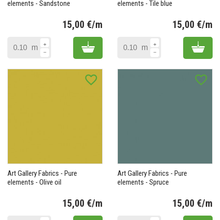
elements - Sandstone
elements - Tile blue
15,00 €/m
15,00 €/m
Prix
Pr
Add to cart
Add 
m
m
favorite_border
favorite_border
Art Gallery Fabrics - Pure
Art Gallery Fabrics - Pure
elements - Olive oil
elements - Spruce
15,00 €/m
15,00 €/m
Prix
Pr