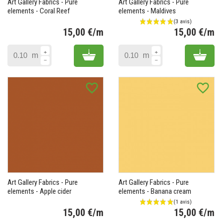
Art Gallery Fabrics - Pure
Art Gallery Fabrics - Pure
elements - Coral Reef
elements - Maldives
15,00 €/m
15,00 €/m
Prix
Pr
Add to cart
Add 
m
m
favorite_border
favorite_border
(1 avis)
Art Gallery Fabrics - Pure
Art Gallery Fabrics - Pure
elements - Apple cider
elements - Banana cream
15,00 €/m
15,00 €/m
Prix
Pr