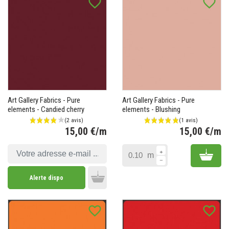
favorite_border
favorite_border
Art Gallery Fabrics - Pure
Art Gallery Fabrics - Pure
elements - Candied cherry
elements - Blushing
15,00 €/m
15,00 €/m
Prix
Pr
Add 
m
Alerte dispo
Add to cart
favorite_border
favorite_border