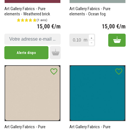
Art Gallery Fabrics - Pure
Art Gallery Fabrics - Pure
elements - Weathered brick
elements - Ocean fog
15,00 €/m
15,00 €/m
Prix
Pr
Add 
m
Alerte dispo
Add to cart
favorite_border
favorite_border
(1 avis)
Art Gallery Fabrics - Pure
Art Gallery Fabrics - Pure