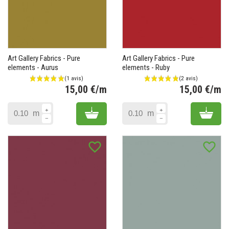
Art Gallery Fabrics - Pure
Art Gallery Fabrics - Pure
elements - Aurus
elements - Ruby
15,00 €/m
15,00 €/m
Prix
Pr
Add to cart
Add 
m
m
favorite_border
favorite_border