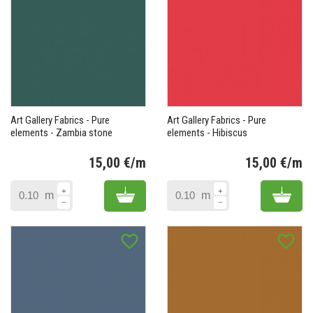
Art Gallery Fabrics - Pure
Art Gallery Fabrics - Pure
elements - Zambia stone
elements - Hibiscus
15,00 €/m
15,00 €/m
Prix
Pr
Add to cart
Add 
m
m
favorite_border
favorite_border