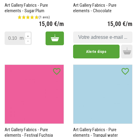
Art Gallery Fabrics - Pure
Art Gallery Fabrics - Pure
elements - Sugar Plum
elements - Chocolate
15,00 €/m
15,00 €/m
Prix
Pr
Add to cart
m
Alerte dispo
Add 
favorite_border
favorite_border
Art Gallery Fabrics - Pure
Art Gallery Fabrics - Pure
elements - Festival Fuchsia
elements - Tranquil water