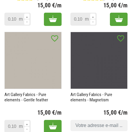
15,00 €/m
15,00 €/m
Prix
Pr
Add to cart
Add 
m
m
(1 avis)
favorite_border
favorite_border
Art Gallery Fabrics - Pure
Art Gallery Fabrics - Pure
elements - Gentle feather
elements - Magnetism
15,00 €/m
15,00 €/m
Prix
Pr
Add to cart
m