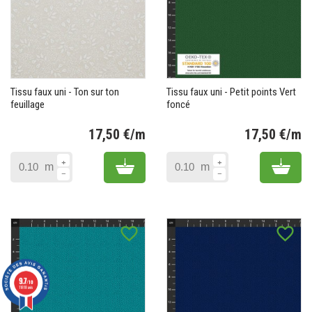
Tissu faux uni - Ton sur ton
Tissu faux uni - Petit points Vert
feuillage
foncé
17,50 €/m
17,50 €/m
Prix
Pr
Add to cart
Add 
m
m
favorite_border
favorite_border
9.7
/10
11818 avis