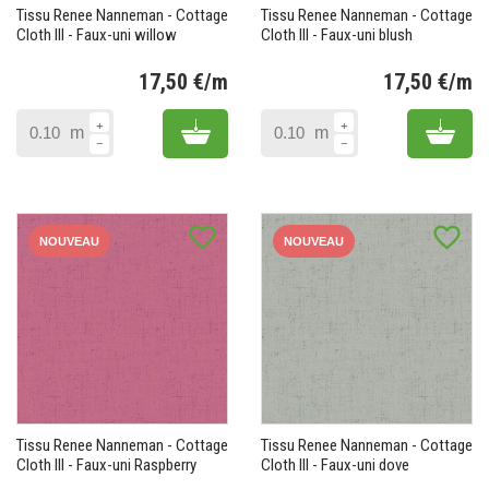
Tissu Renee Nanneman - Cottage
Tissu Renee Nanneman - Cottage
Cloth III - Faux-uni willow
Cloth III - Faux-uni blush
17,50 €/m
17,50 €/m
Prix
Pr
Add to cart
Add 
m
m
favorite_border
favorite_border
NOUVEAU
NOUVEAU
Tissu Renee Nanneman - Cottage
Tissu Renee Nanneman - Cottage
Cloth III - Faux-uni Raspberry
Cloth III - Faux-uni dove