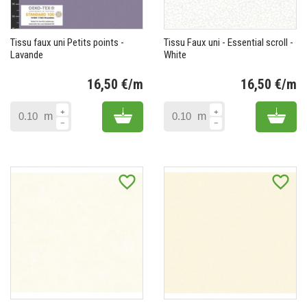
Tissu faux uni Petits points -
Tissu Faux uni - Essential scroll -
Lavande
White
16,50 €/m
16,50 €/m
Prix
Pr
Add to cart
Add 
m
m
favorite_border
favorite_border