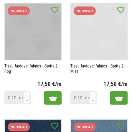
favorite_border
favorite_border
NOUVEAU
NOUVEAU
Tissu Andover fabrics - Spritz 2 -
Tissu Andover fabrics - Spritz 2 -
Fog
Mist
17,50 €/m
17,50 €/m
Prix
Pr
Add to cart
Add 
m
m
favorite_border
favorite_border
NOUVEAU
NOUVEAU