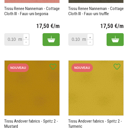
Tissu Renee Nanneman - Cottage
Tissu Renee Nanneman - Cottage
Cloth III - Faux-uni begonia
Cloth III - Faux-uni truffle
17,50 €/m
17,50 €/m
Prix
Pr
Add to cart
Add 
m
m
favorite_border
favorite_border
NOUVEAU
NOUVEAU
Tissu Andover fabrics - Spritz 2 -
Tissu Andover fabrics - Spritz 2 -
Mustard
Turmeric