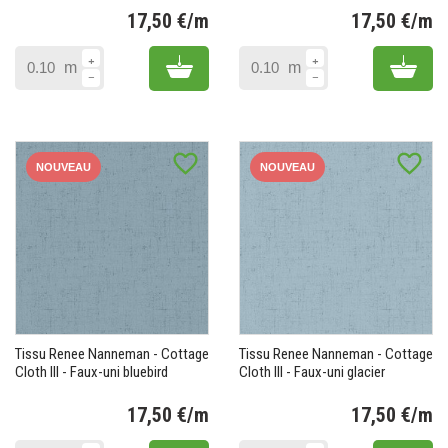
17,50 €/m
17,50 €/m
Prix
Pr
Add to cart
Add 
m
m
favorite_border
favorite_border
NOUVEAU
NOUVEAU
Tissu Renee Nanneman - Cottage
Tissu Renee Nanneman - Cottage
Cloth III - Faux-uni bluebird
Cloth III - Faux-uni glacier
17,50 €/m
17,50 €/m
Prix
Pr