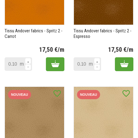
Tissu Andover fabrics - Spritz 2 -
Tissu Andover fabrics - Spritz 2 -
Carrot
Espresso
17,50 €/m
17,50 €/m
Prix
Pr
Add to cart
Add 
m
m
favorite_border
favorite_border
NOUVEAU
NOUVEAU