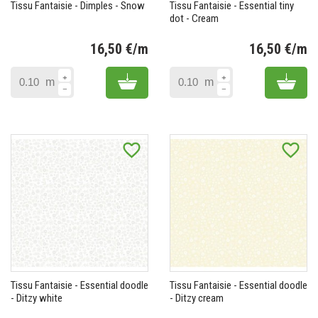
Tissu Fantaisie - Dimples - Snow
Tissu Fantaisie - Essential tiny
dot - Cream
16,50 €/m
16,50 €/m
Prix
Pr
Add to cart
Add 
m
m
favorite_border
favorite_border
Tissu Fantaisie - Essential doodle
Tissu Fantaisie - Essential doodle
- Ditzy white
- Ditzy cream