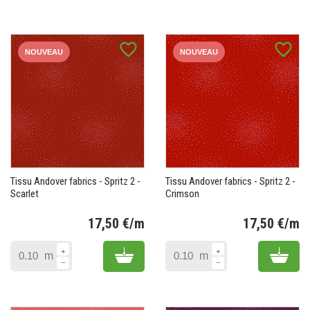
favorite_border
favorite_border
NOUVEAU
NOUVEAU
Tissu Andover fabrics - Spritz 2 -
Tissu Andover fabrics - Spritz 2 -
Scarlet
Crimson
17,50 €/m
17,50 €/m
Prix
Pr
Add to cart
Add 
m
m