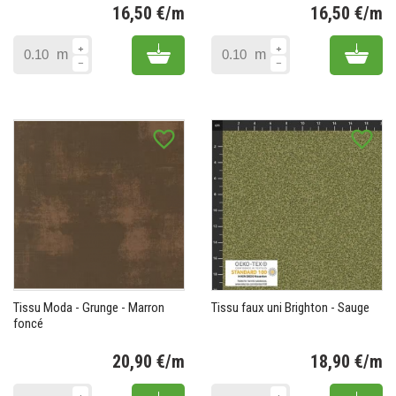
16,50 €/m
16,50 €/m
Prix
Pr
Add to cart
Add 
m
m
favorite_border
favorite_border
Tissu Moda - Grunge - Marron
Tissu faux uni Brighton - Sauge
foncé
20,90 €/m
18,90 €/m
Prix
Pr