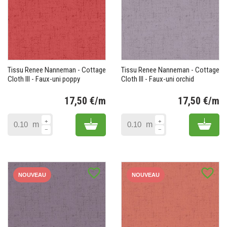
Tissu Renee Nanneman - Cottage
Tissu Renee Nanneman - Cottage
Cloth III - Faux-uni poppy
Cloth III - Faux-uni orchid
17,50 €/m
17,50 €/m
Prix
Pr
Add to cart
Add 
m
m
favorite_border
favorite_border
NOUVEAU
NOUVEAU