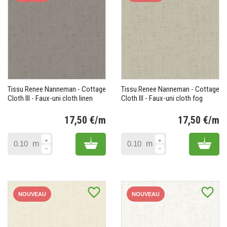
Tissu Renee Nanneman - Cottage
Tissu Renee Nanneman - Cottage
Cloth III - Faux-uni cloth linen
Cloth III - Faux-uni cloth fog
17,50 €/m
17,50 €/m
Prix
Pr
Add to cart
Add 
m
m
favorite_border
favorite_border
NOUVEAU
NOUVEAU