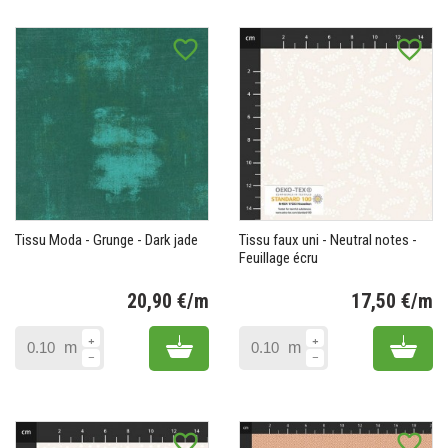
favorite_border
favorite_border
Tissu Moda - Grunge - Dark jade
Tissu faux uni - Neutral notes -
Feuillage écru
20,90 €/m
17,50 €/m
Prix
Pr
Add to cart
Add 
m
m
favorite_border
favorite_border