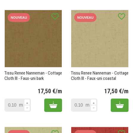
favorite_border
favorite_border
NOUVEAU
NOUVEAU
Tissu Renee Nanneman - Cottage
Tissu Renee Nanneman - Cottage
Cloth III - Faux-uni bark
Cloth III - Faux-uni coastal
17,50 €/m
17,50 €/m
Prix
Pr
Add to cart
Add 
m
m