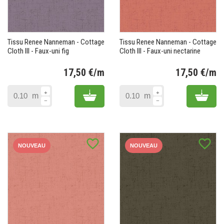
Tissu Renee Nanneman - Cottage
Tissu Renee Nanneman - Cottage
Cloth III - Faux-uni fig
Cloth III - Faux-uni nectarine
17,50 €/m
17,50 €/m
Prix
Pr
Add to cart
Add 
m
m
favorite_border
favorite_border
NOUVEAU
NOUVEAU