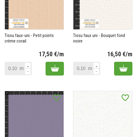
Tissu faux-uni - Petit points
Tissu faux uni - Bouquet fond
crème corail
ivoire
17,50 €/m
16,50 €/m
Prix
Pr
Add to cart
Add 
m
m
favorite_border
favorite_border