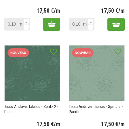
17,50 €/m
17,50 €/m
Prix
Pr
Add to cart
Add 
m
m
favorite_border
favorite_border
NOUVEAU
NOUVEAU
Tissu Andover fabrics - Spritz 2 -
Tissu Andover fabrics - Spritz 2 -
Deep sea
Pacific
17,50 €/m
17,50 €/m