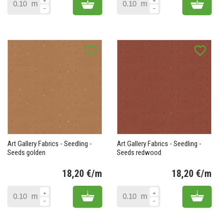
Add to cart
Add 
m
m
favorite_border
favorite_border
Art Gallery Fabrics - Seedling -
Art Gallery Fabrics - Seedling -
Seeds golden
Seeds redwood
18,20 €/m
18,20 €/m
Prix
Pr
Add to cart
Add 
m
m