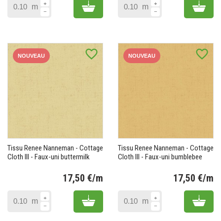
Add to cart
Add 
m
m
favorite_border
favorite_border
NOUVEAU
NOUVEAU
Tissu Renee Nanneman - Cottage
Tissu Renee Nanneman - Cottage
Cloth III - Faux-uni buttermilk
Cloth III - Faux-uni bumblebee
17,50 €/m
17,50 €/m
Prix
Pr
Add to cart
Add 
m
m