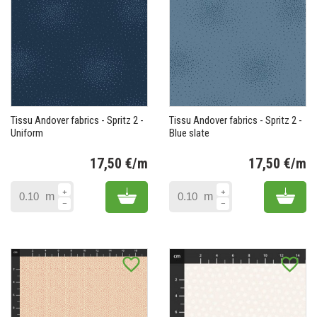
Tissu Andover fabrics - Spritz 2 -
Tissu Andover fabrics - Spritz 2 -
Uniform
Blue slate
17,50 €/m
17,50 €/m
Prix
Pr
Add to cart
Add 
m
m
favorite_border
favorite_border