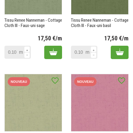
Tissu Renee Nanneman - Cottage
Tissu Renee Nanneman - Cottage
Cloth III - Faux-uni sage
Cloth III - Faux-uni basil
17,50 €/m
17,50 €/m
Prix
Pr
Add to cart
Add 
m
m
favorite_border
favorite_border
NOUVEAU
NOUVEAU