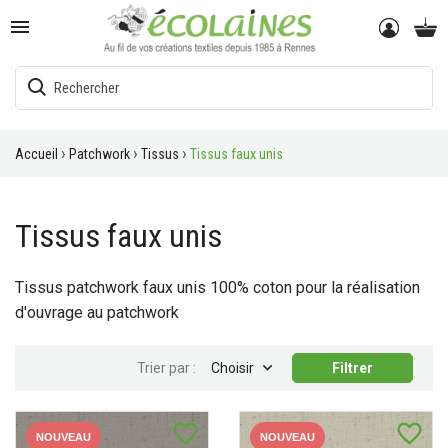

Accueil
Patchwork
Tissus
Tissus faux unis
Tissus faux unis
Tissus patchwork faux unis 100% coton pour la réalisation
d'ouvrage au patchwork

Trier par :
Choisir
Filtrer
favorite_border
favorite_border
NOUVEAU
NOUVEAU