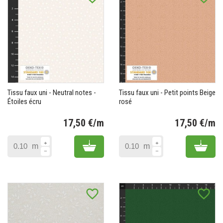
Tissu faux uni - Neutral notes -
Tissu faux uni - Petit points Beige
Étoiles écru
rosé
17,50 €/m
17,50 €/m
Prix
Pr
Add to cart
Add 
m
m
favorite_border
favorite_border