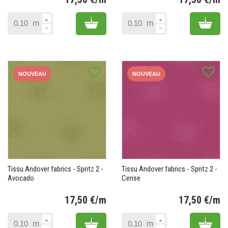
Prix
Pr
Add to cart
Add 
m
m
favorite_border
favorite_border
NOUVEAU
NOUVEAU
Tissu Andover fabrics - Spritz 2 -
Tissu Andover fabrics - Spritz 2 -
Avocado
Cerise
17,50 €/m
17,50 €/m
Prix
Pr
Add to cart
Add 
m
m