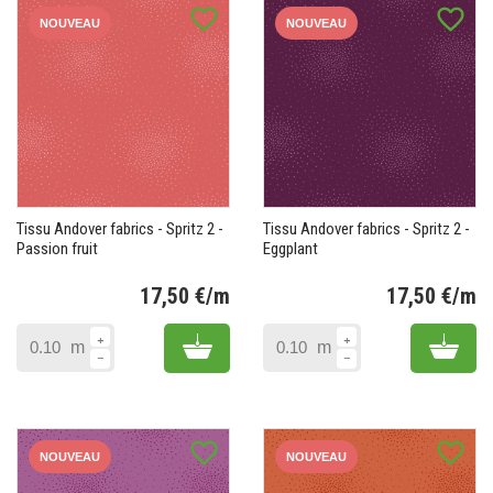
favorite_border
favorite_border
NOUVEAU
NOUVEAU
Tissu Andover fabrics - Spritz 2 -
Tissu Andover fabrics - Spritz 2 -
Passion fruit
Eggplant
17,50 €/m
17,50 €/m
Prix
Pr
Add to cart
Add 
m
m
favorite_border
favorite_border
NOUVEAU
NOUVEAU