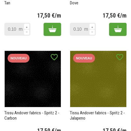
Tan
Dove
17,50 €/m
17,50 €/m
Prix
Pr
Add to cart
Add 
m
m
favorite_border
favorite_border
NOUVEAU
NOUVEAU
Tissu Andover fabrics - Spritz 2 -
Tissu Andover fabrics - Spritz 2 -
Carbon
Jalapeno
17,50 €/m
17,50 €/m