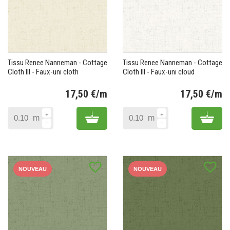
Tissu Renee Nanneman - Cottage
Tissu Renee Nanneman - Cottage
Cloth III - Faux-uni cloth
Cloth III - Faux-uni cloud
17,50 €/m
17,50 €/m
Prix
Pr
Add to cart
Add 
m
m
favorite_border
favorite_border
NOUVEAU
NOUVEAU