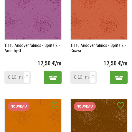
Tissu Andover fabrics - Spritz 2 -
Tissu Andover fabrics - Spritz 2 -
Amethyst
Guava
17,50 €/m
17,50 €/m
Prix
Pr
Add to cart
Add 
m
m
favorite_border
favorite_border
NOUVEAU
NOUVEAU