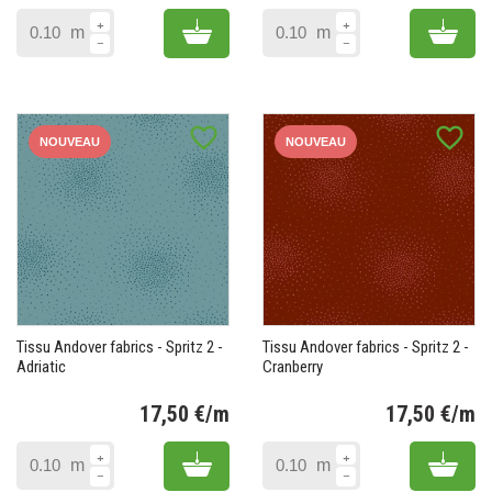
Prix
Pr
Add to cart
Add 
m
m
favorite_border
favorite_border
NOUVEAU
NOUVEAU
Tissu Andover fabrics - Spritz 2 -
Tissu Andover fabrics - Spritz 2 -
Adriatic
Cranberry
17,50 €/m
17,50 €/m
Prix
Pr
Add to cart
Add 
m
m