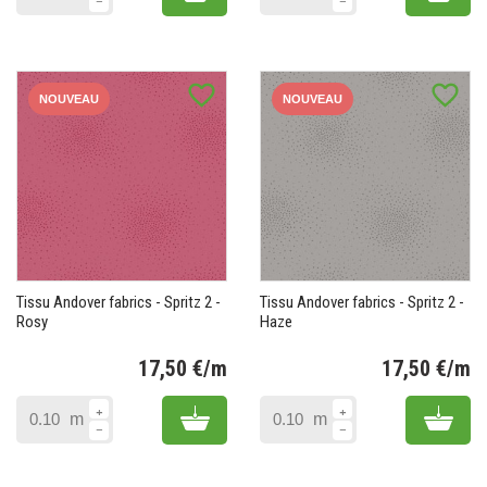
favorite_border
favorite_border
NOUVEAU
NOUVEAU
Tissu Andover fabrics - Spritz 2 -
Tissu Andover fabrics - Spritz 2 -
Rosy
Haze
17,50 €/m
17,50 €/m
Prix
Pr
Add to cart
Add 
m
m