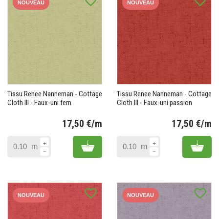
favorite_border
favorite_border
NOUVEAU
NOUVEAU
Tissu Renee Nanneman - Cottage
Tissu Renee Nanneman - Cottage
Cloth III - Faux-uni fern
Cloth III - Faux-uni passion
17,50 €/m
17,50 €/m
Prix
Pr
Add to cart
Add 
m
m
favorite_border
favorite_border
NOUVEAU
NOUVEAU