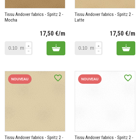
Tissu Andover fabrics - Spritz 2 -
Tissu Andover fabrics - Spritz 2 -
Mocha
Latte
17,50 €/m
17,50 €/m
Prix
Pr
Add to cart
Add 
m
m
favorite_border
favorite_border
NOUVEAU
NOUVEAU
Tissu Andover fabrics - Spritz 2 -
Tissu Andover fabrics - Spritz 2 -