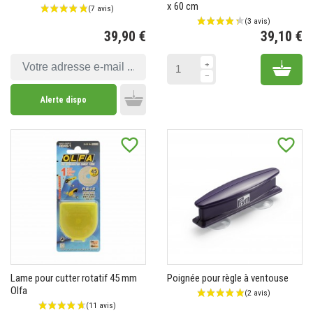
x 60 cm
39,90 €
39,10 €
Prix
Pr
Add 
Alerte dispo
Add to cart
favorite_border
favorite_border
Lame pour cutter rotatif 45 mm
Poignée pour règle à ventouse
Olfa