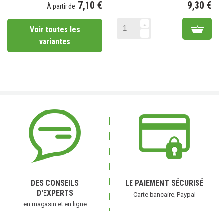
7,10 €
9,30 €
À partir de
Pr
Prix
Add 
Voir toutes les
variantes
(2 avis)
DES CONSEILS
LE PAIEMENT SÉCURISÉ
D'EXPERTS
Carte bancaire, Paypal
en magasin et en ligne