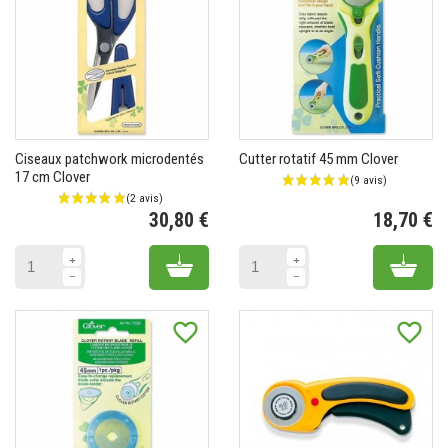
Ciseaux patchwork microdentés
Cutter rotatif 45 mm Clover
17 cm Clover
30,80 €
18,70 €
Prix
Pr
Add to cart
Add 
favorite_border
favorite_border