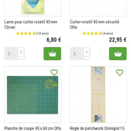
Lame pour cutter rotatif 45 mm
Cutter rotatif 45 mm sécurité
Clover
Olfa
6,80 €
22,95 €
Prix
Pr
Add to cart
Add 
favorite_border
favorite_border
Planche de coupe 45 x 60 cm Olfa
Règle de patchwork Omnigrid 15