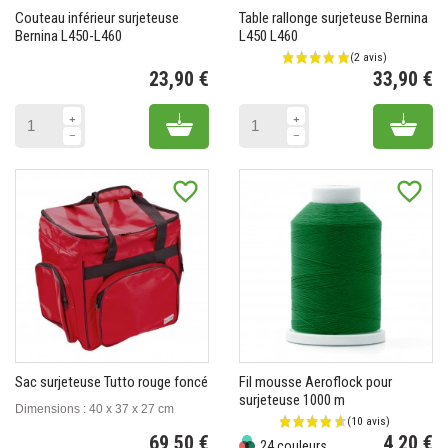
Couteau inférieur surjeteuse
Table rallonge surjeteuse Bernina
Bernina L450-L460
L450 L460
23,90 €
33,90 €
Prix
Pr
Add to cart
Add 
favorite_border
favorite_border
Sac surjeteuse Tutto rouge foncé
Fil mousse Aeroflock pour
surjeteuse 1000 m
Dimensions : 40 x 37 x 27 cm
69,50 €
4,20 €
24 couleurs