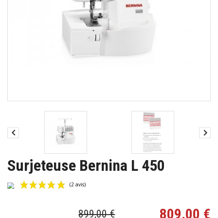


Surjeteuse Bernina L 450
809,00 €
899,00 €