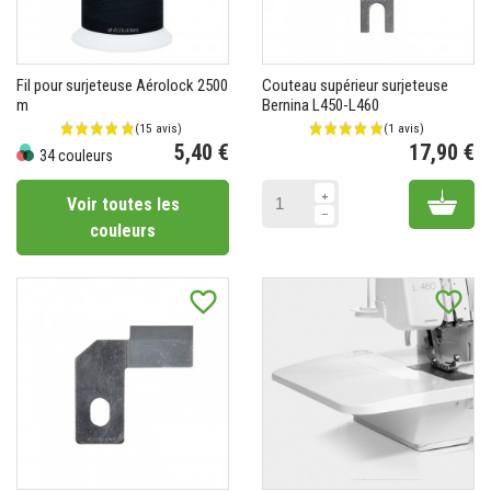
Fil pour surjeteuse Aérolock 2500
Couteau supérieur surjeteuse
m
Bernina L450-L460
5,40 €
17,90 €
34 couleurs
Prix
Pr
Add 
Voir toutes les
couleurs
favorite_border
favorite_border