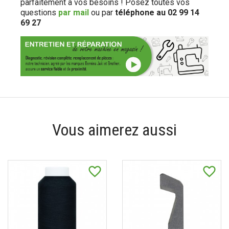
parfaitement à vos besoins ! Posez toutes vos
questions
par mail
ou par
téléphone au 02 99 14
69 27
Vous aimerez aussi
favorite_border
favorite_border