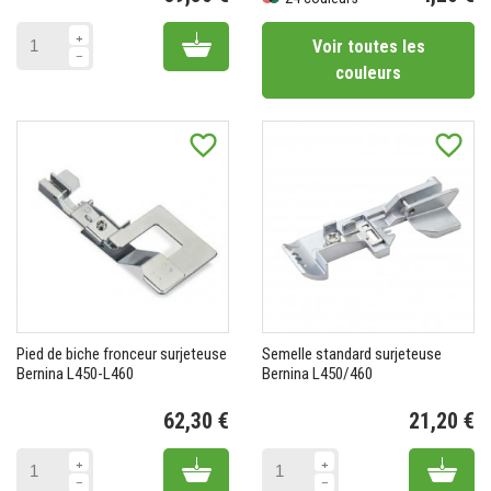
Prix
Prix
Add to cart
Voir toutes les
couleurs
favorite_border
favorite_border
Pied de biche fronceur surjeteuse
Semelle standard surjeteuse
Bernina L450-L460
Bernina L450/460
62,30 €
21,20 €
Prix
Pr
Add to cart
Add 