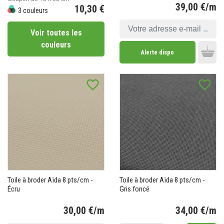
39,00 €/m
10,30 €
3 couleurs
Pr
Prix
Voir toutes les
couleurs
Alerte dispo
Add 
favorite_border
favorite_border
Toile à broder Aïda 8 pts/cm -
Toile à broder Aïda 8 pts/cm -
Écru
Gris foncé
30,00 €/m
34,00 €/m
Prix
Pr