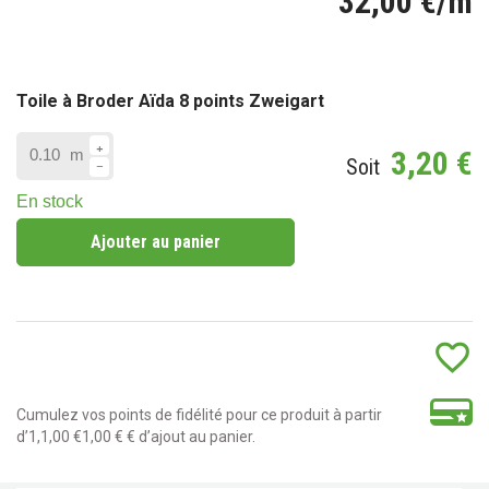
32,00 €/m
Toile à Broder Aïda 8 points Zweigart
3,20 €
m
Soit
En stock
Ajouter au panier
favorite_border
Cumulez vos points de fidélité pour ce produit à partir
d’1,1,00 €1,00 € € d’ajout au panier.