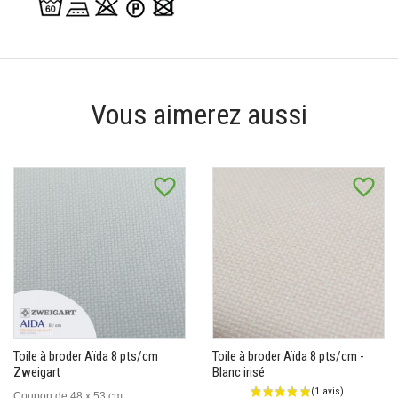
Vous aimerez aussi
favorite_border
favorite_border
Toile à broder Aïda 8 pts/cm
Toile à broder Aïda 8 pts/cm -
Zweigart
Blanc irisé
Coupon de 48 x 53 cm