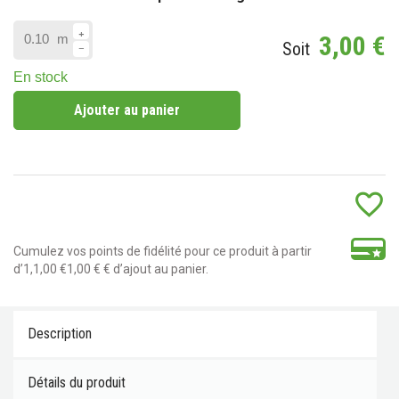
3,00 €
m
Soit
En stock
Ajouter au panier
favorite_border
Cumulez vos points de fidélité pour ce produit à partir
d’1,1,00 €1,00 € € d’ajout au panier.
Description
Détails du produit