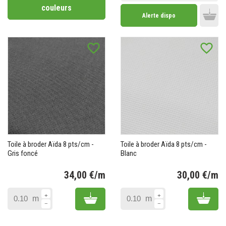
couleurs
Alerte dispo
Add 
favorite_border
favorite_border
Toile à broder Aïda 8 pts/cm -
Toile à broder Aïda 8 pts/cm -
Gris foncé
Blanc
34,00 €/m
30,00 €/m
Prix
Pr
Add to cart
Add 
m
m