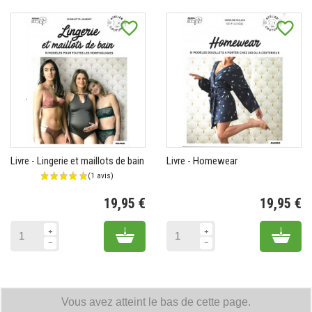
favorite_border
favorite_border
Livre - Lingerie et maillots de bain
Livre - Homewear
19,95 €
19,95 €
Prix
Pr
Add to cart
Add 
Vous avez atteint le bas de cette page.