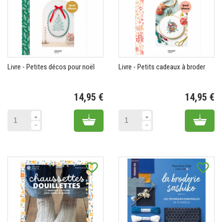
Livre - Petites décos pour noël
Livre - Petits cadeaux à broder
14,95 €
14,95 €
Prix
Pr
Add to cart
Add 
favorite_border
favorite_border