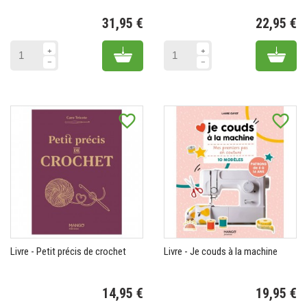
31,95 €
22,95 €
Prix
Pr
Add to cart
Add 
favorite_border
favorite_border
Livre - Petit précis de crochet
Livre - Je couds à la machine
14,95 €
19,95 €
Prix
Pr