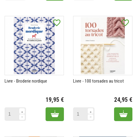
favorite_border
favorite_border
Livre - Broderie nordique
Livre - 100 torsades au tricot
19,95 €
24,95 €
Prix
Pr
Add to cart
Add 