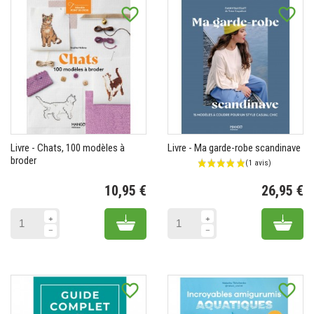
favorite_border
favorite_border
Livre - Chats, 100 modèles à
Livre - Ma garde-robe scandinave
broder
10,95 €
26,95 €
Prix
Pr
Add to cart
Add 
favorite_border
favorite_border