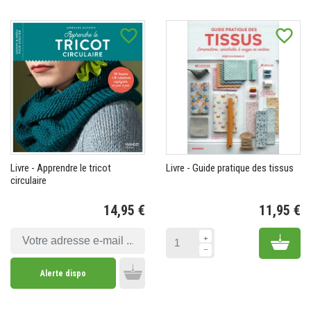
favorite_border
favorite_border
Livre - Apprendre le tricot
Livre - Guide pratique des tissus
circulaire
14,95 €
11,95 €
Prix
Pr
Add 
Alerte dispo
Add to cart