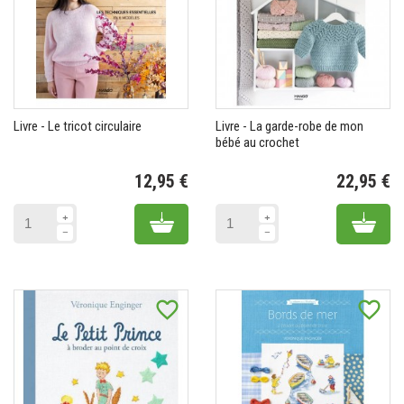
Livre - Le tricot circulaire
Livre - La garde-robe de mon
bébé au crochet
12,95 €
22,95 €
Prix
Pr
Add to cart
Add 
favorite_border
favorite_border