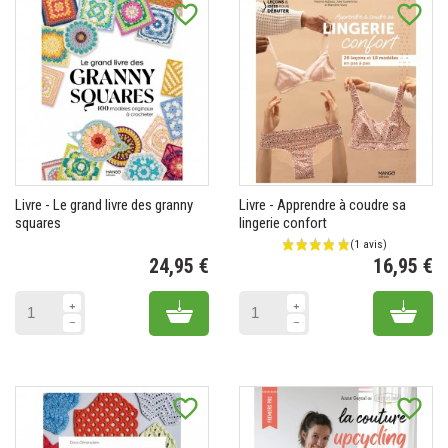
favorite_border
favorite_border
Livre - Le grand livre des granny
Livre - Apprendre à coudre sa
squares
lingerie confort
24,95 €
16,95 €
Prix
Pr
Add to cart
Add 
favorite_border
favorite_border