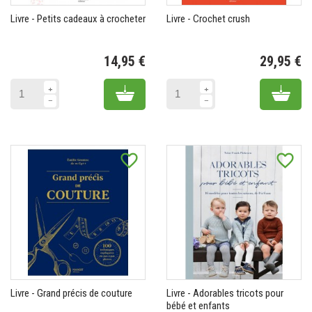
Livre - Petits cadeaux à crocheter
Livre - Crochet crush
14,95 €
29,95 €
Prix
Pr
Add to cart
Add 
favorite_border
favorite_border
Livre - Grand précis de couture
Livre - Adorables tricots pour
bébé et enfants