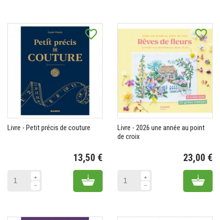
favorite_border
favorite_border
Livre - Petit précis de couture
Livre - 2026 une année au point
de croix
13,50 €
23,00 €
Prix
Pr
Add to cart
Add 