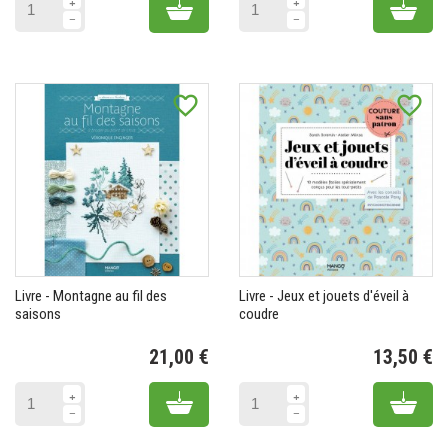
Add to cart
Add 
favorite_border
favorite_border
Livre - Montagne au fil des
Livre - Jeux et jouets d'éveil à
saisons
coudre
21,00 €
13,50 €
Prix
Pr
Add to cart
Add 