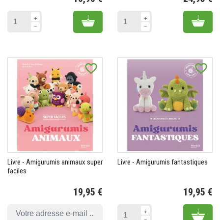
Prix
Pr
Add to cart
Add 
favorite_border
favorite_border
Livre - Amigurumis animaux super
Livre - Amigurumis fantastiques
faciles
19,95 €
19,95 €
Prix
Pr
Add 