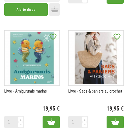
Alerte dispo
Add to cart
favorite_border
favorite_border
Livre - Amigurumis marins
Livre - Sacs & paniers au crochet
19,95 €
19,95 €
Prix
Pr
Add to cart
Add 