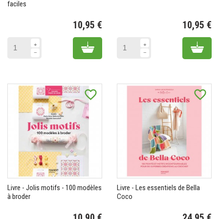
faciles
10,95 €
10,95 €
Prix
Pr
Add to cart
Add 
favorite_border
favorite_border
Livre - Jolis motifs - 100 modèles
Livre - Les essentiels de Bella
à broder
Coco
10,90 €
24,95 €