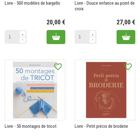
Livre - 500 modèles de bargello
Livre - Douce enfance au point de
croix
20,00 €
27,00 €
Prix
Pr
Add to cart
Add 
favorite_border
favorite_border
Livre - 50 montages de tricot
Livre - Petit précis de broderie