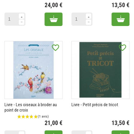
24,00 €
13,50 €
Prix
Pr
Add to cart
Add 
favorite_border
favorite_border
Livre - Les oiseaux à broder au
Livre - Petit précis de tricot
point de croix
21,00 €
13,50 €
Prix
Pr