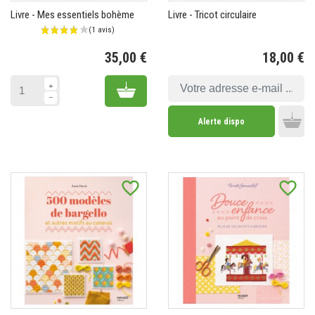
Livre - Mes essentiels bohème
Livre - Tricot circulaire
35,00 €
18,00 €
Prix
Pr
Add to cart
Alerte dispo
Add 
favorite_border
favorite_border