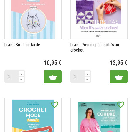
Livre - Broderie facile
Livre - Premier pas motifs au
crochet
10,95 €
13,95 €
Prix
Pr
Add to cart
Add 
favorite_border
favorite_border