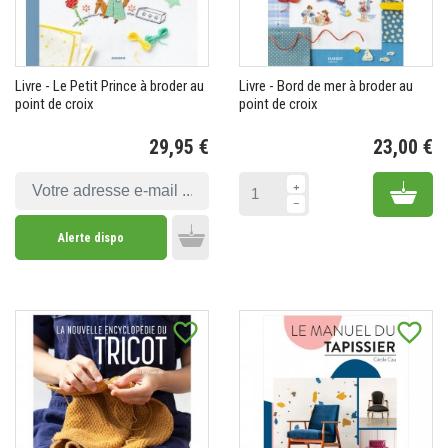
Livre - Le Petit Prince à broder au
Livre - Bord de mer à broder au
point de croix
point de croix
29,95 €
23,00 €
Prix
Pr
Add 
Alerte dispo
Add to cart
favorite_border
favorite_border