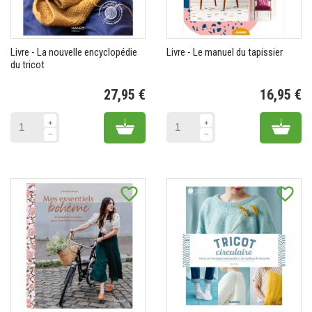
Livre - La nouvelle encyclopédie
Livre - Le manuel du tapissier
du tricot
27,95 €
16,95 €
Prix
Pr
Add to cart
Add 
favorite_border
favorite_border