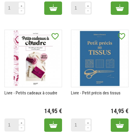
Add to cart
Add 
favorite_border
favorite_border
Livre - Petits cadeaux à coudre
Livre - Petit précis des tissus
14,95 €
14,95 €
Prix
Pr
Add to cart
Add 