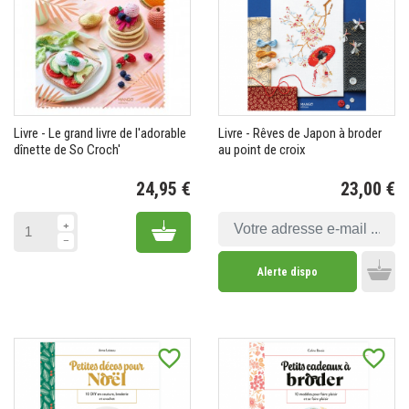
Livre - Le grand livre de l'adorable
Livre - Rêves de Japon à broder
dînette de So Croch'
au point de croix
24,95 €
23,00 €
Prix
Pr
Add to cart
Alerte dispo
Add 
favorite_border
favorite_border