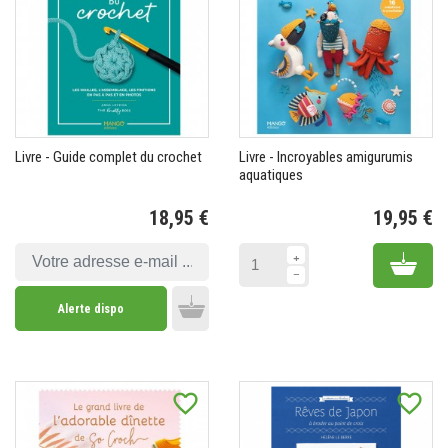
Livre - Guide complet du crochet
Livre - Incroyables amigurumis
aquatiques
18,95 €
19,95 €
Prix
Pr
Add 
Alerte dispo
Add to cart
favorite_border
favorite_border