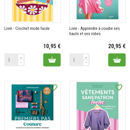
Livre - Crochet mode facile
Livre - Apprendre à coudre ses
hauts et ses robes
10,95 €
20,95 €
Prix
Pr
Add to cart
Add 
favorite_border
favorite_border