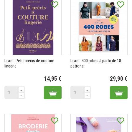
favorite_border
favorite_border
Livre - Petit précis de couture
Livre - 400 robes à partir de 18
lingerie
patrons
14,95 €
29,90 €
Prix
Pr
Add to cart
Add 
favorite_border
favorite_border