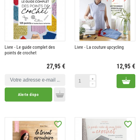
Livre - Le guide complet des
Livre - La couture upcycling
points de crochet
27,95 €
12,95 €
Prix
Pr
Add 
Alerte dispo
Add to cart
favorite_border
favorite_border