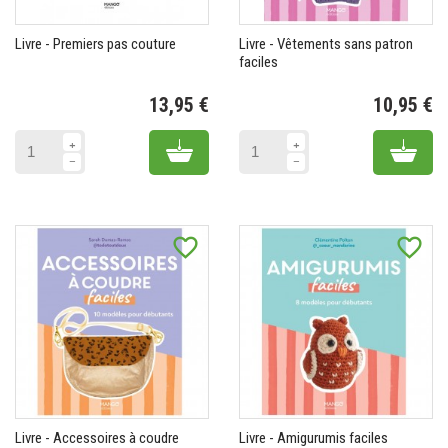
Livre - Premiers pas couture
Livre - Vêtements sans patron
faciles
13,95 €
10,95 €
Prix
Pr
Add to cart
Add 
favorite_border
favorite_border
Livre - Accessoires à coudre
Livre - Amigurumis faciles