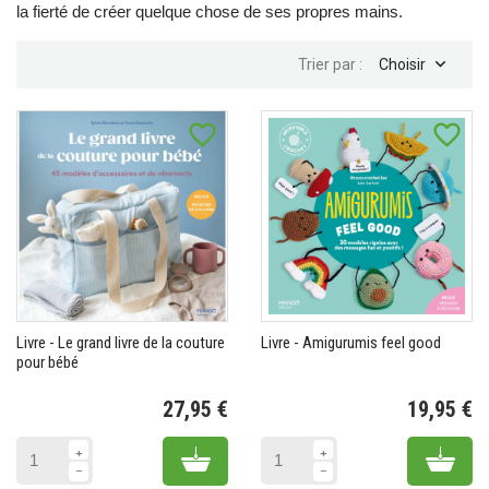
la fierté de créer quelque chose de ses propres mains.

Trier par :
Choisir
favorite_border
favorite_border
Livre - Le grand livre de la couture
Livre - Amigurumis feel good
pour bébé
27,95 €
19,95 €
Prix
Pr
Add to cart
Add 