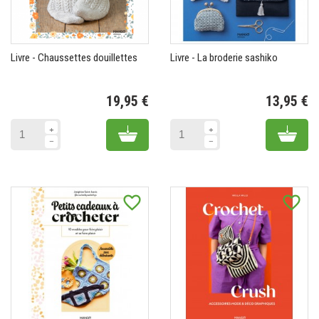
Livre - Chaussettes douillettes
Livre - La broderie sashiko
19,95 €
13,95 €
Prix
Pr
Add to cart
Add 
favorite_border
favorite_border