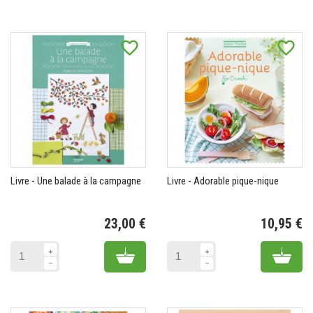
favorite_border
favorite_border
Livre - Une balade à la campagne
Livre - Adorable pique-nique
23,00 €
10,95 €
Prix
Pr
Add to cart
Add 