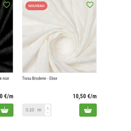
favorite_border
favorite_border
NOUVEAU
e noir
Tissu Broderie - Elise
50 €/m
10,50 €/m
Prix
Prix
Add to cart
Add to cart
m