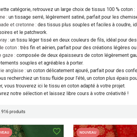
ette catégorie, retrouvez un large choix de tissus 100 % coton :
ine
: un tissage serré, légèrement satiné, parfait pour les chemis
ade et cretonne
: des tissus plus souples et faciles à coudre, i
oires et le patchwork.
ray
: un tissu léger tissé en deux couleurs de fils, idéal pour d
de coton
: très fin et aérien, parfait pour des créations légères o
e gaze
: composée de deux épaisseurs de coton légèrement gaufré
tements souples et agréables à porter.
ie anglaise
: un coton délicatement ajouré, parfait pour des confe
us recherchiez un tissu fluide pour l’été, un coton plus épais po
r, vous trouverez ici le tissu en coton adapté à votre projet.
rez notre sélection et laissez libre cours à votre créativité !
 a 916 produits
favorite_border
VEAU
NOUVEAU