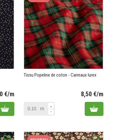
Tissu Popeline de coton - Carreaux lurex
50 €/m
8,50 €/m
Prix
Prix
Add to cart
Add to cart
m
favorite_border
favorite_border
NOUVEAU