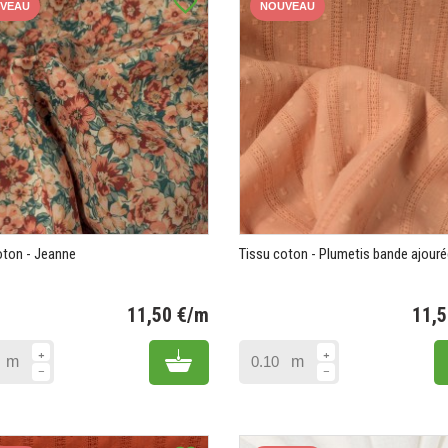
favorite_border
VEAU
NOUVEAU
oton - Jeanne
Tissu coton - Plumetis bande ajouré
11,50 €/m
11,
Prix
Add to cart
m
m