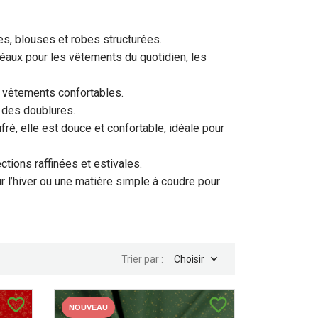
es, blouses et robes structurées.
déaux pour les vêtements du quotidien, les
es vêtements confortables.
u des doublures.
, elle est douce et confortable, idéale pour
ctions raffinées et estivales.
ur l’hiver ou une matière simple à coudre pour

Trier par :
Choisir
favorite_border
favorite_border
NOUVEAU