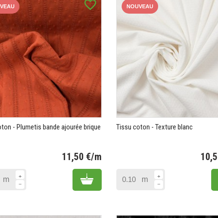
favorite_border
VEAU
NOUVEAU
oton - Plumetis bande ajourée brique
Tissu coton - Texture blanc
11,50 €/m
10,
Prix
Add to cart
m
m