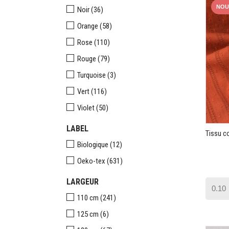
NOU
Noir
(36)
Orange
(58)
Rose
(110)
Rouge
(79)
Turquoise
(3)
Vert
(116)
Violet
(50)
LABEL
Tissu c
Biologique
(12)
Oeko-tex
(631)
LARGEUR
110 cm
(241)
125 cm
(6)