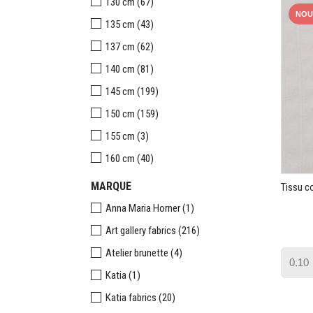
130 cm
(67)
NOU
135 cm
(43)
137 cm
(62)
140 cm
(81)
145 cm
(199)
150 cm
(159)
155 cm
(3)
160 cm
(40)
MARQUE
Tissu c
Anna Maria Horner
(1)
Art gallery fabrics
(216)
Atelier brunette
(4)
Katia
(1)
Katia fabrics
(20)