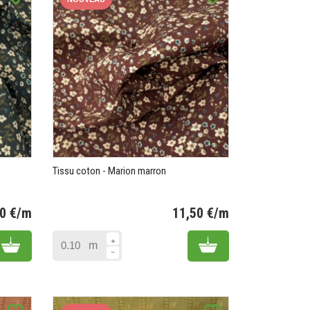
Tissu coton - Marion marron
50 €/m
11,50 €/m
Prix
Prix
Add to cart
Add to cart
m