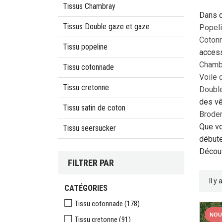
Tissus Chambray
Dans c
Tissus Double gaze et gaze
Popel
Cotonn
Tissu popeline
access
Chamb
Tissu cotonnade
Voile 
Tissu cretonne
Doubl
des vê
Tissu satin de coton
Broder
Que vo
Tissu seersucker
débute
Découv
FILTRER PAR
Il y
CATÉGORIES
Tissu cotonnade
(178)
NOU
Tissu cretonne
(91)