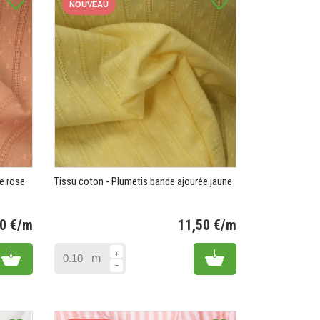
favorite_border
favorite_border
NOUVEAU
e rose
Tissu coton - Plumetis bande ajourée jaune
50 €/m
11,50 €/m
Prix
Prix
Add to cart
Add to cart
m