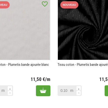
favorite_border
VEAU
NOUVEAU
oton - Plumetis bande ajourée blanc
Tissu coton - Plumetis bande ajouré
11,50 €/m
11,
Prix
Add to cart
m
m