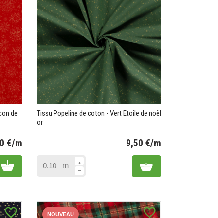
ocon de
Tissu Popeline de coton - Vert Etoile de noël
or
50 €/m
9,50 €/m
Prix
Prix
Add to cart
Add to cart
m
favorite_border
favorite_border
NOUVEAU