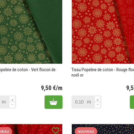
opeline de coton - Vert flocon de
Tissu Popeline de coton - Rouge fl
noël or
9,50 €/m
9,
Prix
Add to cart
m
m
favorite_border
VEAU
NOUVEAU