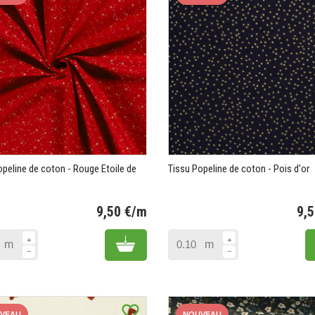
opeline de coton - Rouge Etoile de
Tissu Popeline de coton - Pois d'or
9,50 €/m
9,
Prix
Add to cart
m
m
favorite_border
VEAU
NOUVEAU