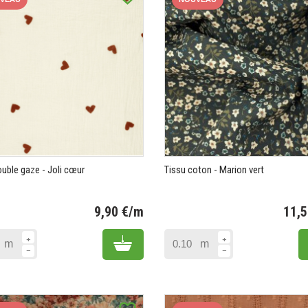
ouble gaze - Joli cœur
Tissu coton - Marion vert
9,90 €/m
11,
Prix
Add to cart
m
m