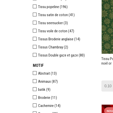
Tissu popeline
(196)
Tissu satin de coton
(41)
Tissu seersucker
(3)
Tissu voile de coton
(47)
Tissus Broderie anglaise
(14)
Tissus Chambray
(2)
Tissus Double gaze et gaze
(80)
Tissu P
noël or
MOTIF
Abstrait
(13)
Animaux
(87)
batik
(9)
Broderie
(11)
Cachemire
(14)
NOU