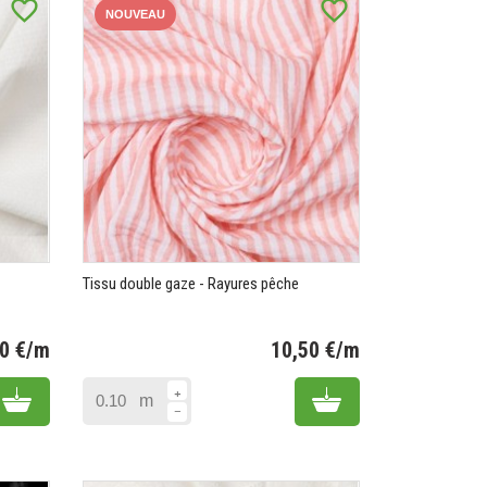
favorite_border
favorite_border
NOUVEAU
Tissu double gaze - Rayures pêche
50 €/m
10,50 €/m
Prix
Prix
Add to cart
Add to cart
m