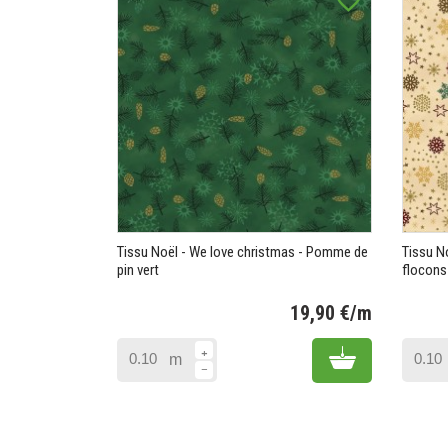
favorite_border
Tissu Noël - We love christmas - Pomme de
Tissu No
pin vert
flocons
19,90 €/m
Prix
Add to cart
m