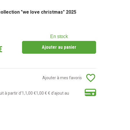
collection "we love christmas" 2025
En stock
€
Ajouter au panier
favorite_border
Ajouter à mes favoris
t à partir d’1,1,00 €1,00 € € d’ajout au