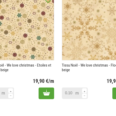
favorite_border
ël - We love christmas - Etoiles et
Tissu Noël - We love christmas - Fl
 beige
beige
19,90 €/m
19,
Prix
Add to cart
m
m