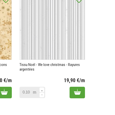
favorite_border
favorite_border
ocons
Tissu Noël - We love christmas - Rayures
argentées
90 €/m
19,90 €/m
Prix
Prix
Add to cart
Add to cart
m