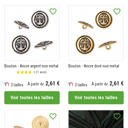
favorite_border
favorite_border
Bouton - Ancre argent noir métal
Bouton - Ancre doré noir métal
2,61 €
2,61 €
À partir de
À partir de
2 tailles
2 tailles
Prix
Prix
Voir toutes les tailles
Voir toutes les tailles
favorite_border
favorite_border