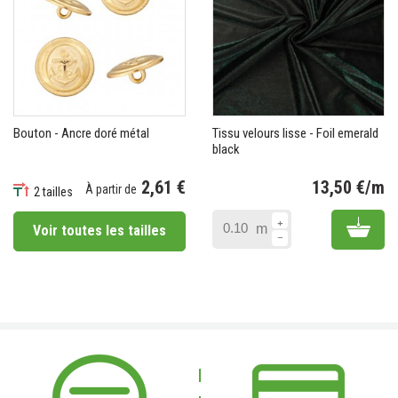
Bouton - Ancre doré métal
Tissu velours lisse - Foil emerald
black
2,61 €
13,50 €/m
À partir de
2 tailles
Pr
Prix
Add 
m
Voir toutes les tailles