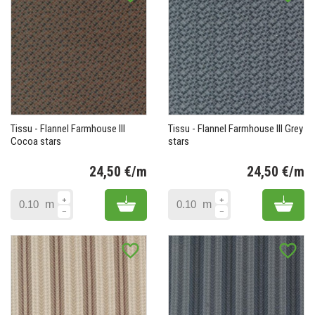
Tissu - Flannel Farmhouse III
Tissu - Flannel Farmhouse III Grey
Cocoa stars
stars
24,50 €/m
24,50 €/m
Prix
Pr
Add to cart
Add 
m
m
favorite_border
favorite_border