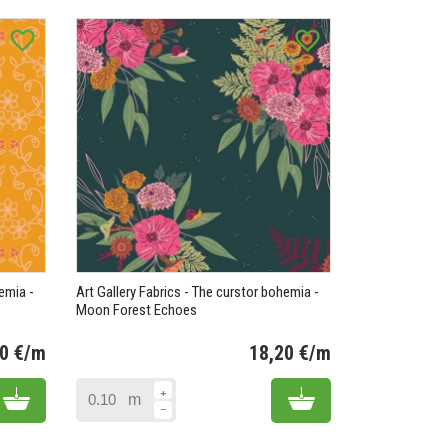
favorite_border
favorite_border
hemia -
Art Gallery Fabrics - The curstor bohemia -
Moon Forest Echoes
20 €/m
18,20 €/m
Prix
Prix
Add to cart
Add to cart
m