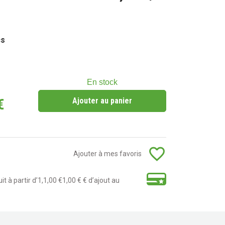
cs
En stock
€
Ajouter au panier
favorite_border
Ajouter à mes favoris
t à partir d’1,1,00 €1,00 € € d’ajout au