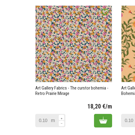
favorite_border
Art Gallery Fabrics - The curstor bohemia -
Art Gall
Retro Prairie Mirage
Bohemi
18,20 €/m
Prix
Add to cart
m