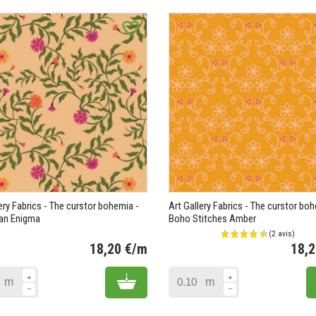
favorite_border
ery Fabrics - The curstor bohemia -
Art Gallery Fabrics - The curstor bo
an Enigma
Boho Stitches Amber
18,20 €/m
18,
Prix
Add to cart
m
m