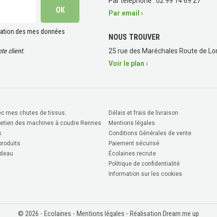
Par téléphone : 02 99 14 69 27
Par email ›
lisation des mes données
NOUS TROUVER
e client.
25 rue des Maréchales Route de Lor
Voir le plan ›
c mes chutes de tissus.
Délais et frais de livraison
retien des machines à coudre Rennes
Mentions légales
s
Conditions Générales de vente
roduits
Paiement sécurisé
deau
Écolaines recrute
Politique de confidentialité
Information sur les cookies
© 2026 - Ecolaines -
Mentions légales
- Réalisation Dream me up