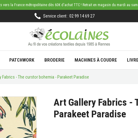
rts vers la France métropolitaine dès 60€ d'achat TTC ! Retrait en magasin du mardi au sa
Service client : 02 99 14 69 27
PATCHWORK
BRODERIE
MACHINES À COUDRE
LIVR
ry Fabrics - The curstor bohemia - Parakeet Paradise
Art Gallery Fabrics -
Parakeet Paradise