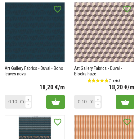
favorite_border
favorite_border
Art Gallery Fabrics - Duval - Boho
Art Gallery Fabrics - Duval -
leaves nova
Blocks haze
18,20 €/m
18,20 €/m
Prix
Pr
Add to cart
Add 
m
m
favorite_border
favorite_border