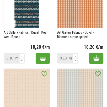
Art Gallery Fabrics - Duval - Key
Art Gallery Fabrics - Duval -
West Bound
Diamond stripe spiced
18,20 €/m
18,20 €/m
Prix
Pr
Add to cart
Add 
m
m
favorite_border
favorite_border