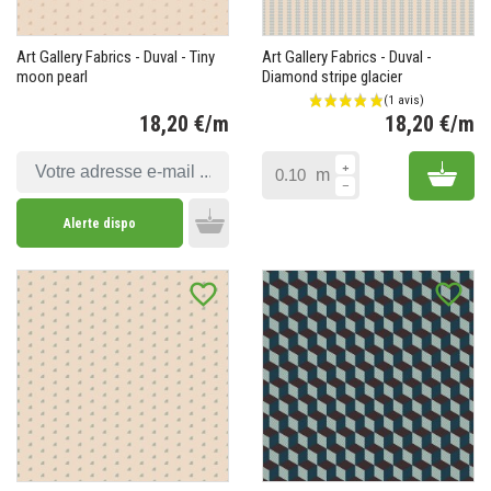
Art Gallery Fabrics - Duval - Tiny
Art Gallery Fabrics - Duval -
moon pearl
Diamond stripe glacier
18,20 €/m
18,20 €/m
Prix
Pr
Add 
m
Alerte dispo
Add to cart
favorite_border
favorite_border