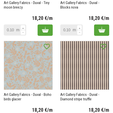
Art Gallery Fabrics - Duval - Tiny
Art Gallery Fabrics - Duval -
moon breezy
Blocks nova
18,20 €/m
18,20 €/m
Prix
Pr
Add to cart
Add 
m
m
favorite_border
favorite_border
Art Gallery Fabrics - Duval - Boho
Art Gallery Fabrics - Duval -
birds glacier
Diamond stripe truffle
18,20 €/m
18,20 €/m