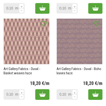
Prix
Pr
Add to cart
Add 
m
m
favorite_border
favorite_border
Art Gallery Fabrics - Duval -
Art Gallery Fabrics - Duval - Boho
Basket weaves haze
leaves haze
18,20 €/m
18,20 €/m
Prix
Pr
Add to cart
Add 
m
m