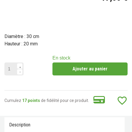
(8 avis)
Diamètre : 30 cm
Hauteur : 20 mm
En stock
Ajouter au panier
favorite_border
Cumulez
17 points
de fidélité pour ce produit.
Description