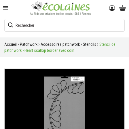

Accueil
Patchwork
Accessoires patchwork
Stencils
Stencil de
patchwork - Heart scallop border avec coin