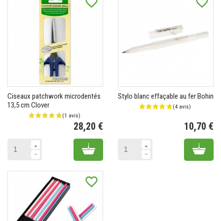
favorite_border
favorite_border
Ciseaux patchwork microdentés
Stylo blanc effaçable au fer Bohin
13,5 cm Clover
28,20 €
10,70 €
Prix
Pr
Add to cart
Add 
favorite_border