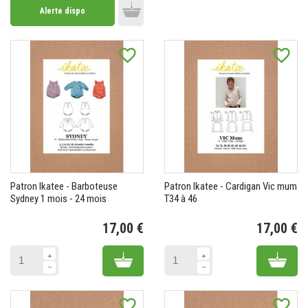
Alerte dispo
Add to cart
favorite_border
favorite_border
Patron Ikatee - Barboteuse
Patron Ikatee - Cardigan Vic mum
Sydney 1 mois - 24 mois
T34 à 46
17,00 €
17,00 €
Prix
Pr
Add to cart
Add 
favorite_border
favorite_border