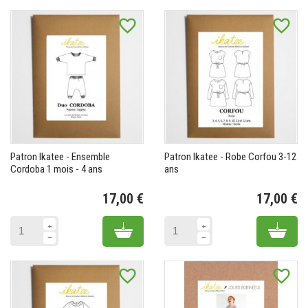
favorite_border
favorite_border
Patron Ikatee - Ensemble
Patron Ikatee - Robe Corfou 3-12
Cordoba 1 mois - 4 ans
ans
17,00 €
17,00 €
Prix
Pr
Add to cart
Add 
favorite_border
favorite_border