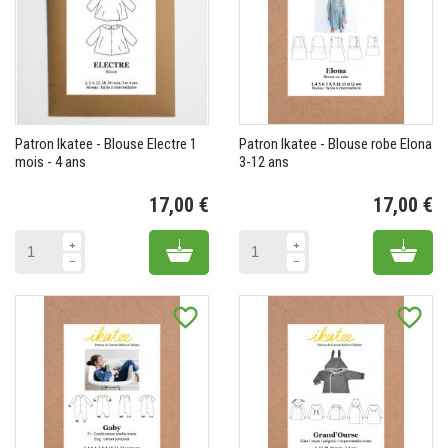
Patron Ikatee - Blouse Electre 1
Patron Ikatee - Blouse robe Elona
mois - 4 ans
3-12 ans
17,00 €
17,00 €
Prix
Pr
Add to cart
Add 
favorite_border
favorite_border