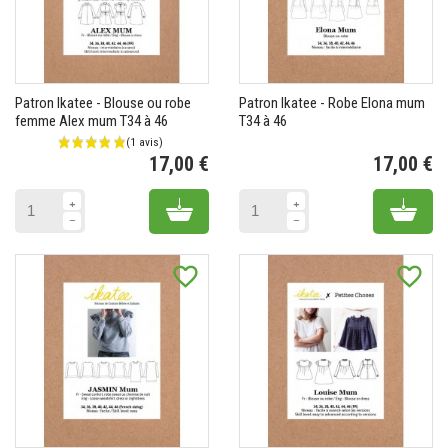
Patron Ikatee - Blouse ou robe
Patron Ikatee - Robe Elona mum
femme Alex mum T34 à 46
T34 à 46
17,00 €
17,00 €
Prix
Pr
Add to cart
Add 
favorite_border
favorite_border