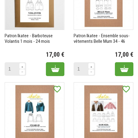
Patron Ikatee - Barboteuse
Patron Ikatee - Ensemble sous-
Volantis 1 mois - 24 mois
vêtements Belle Mum 34 - 46
17,00 €
17,00 €
Prix
Pr
Add to cart
Add 
favorite_border
favorite_border