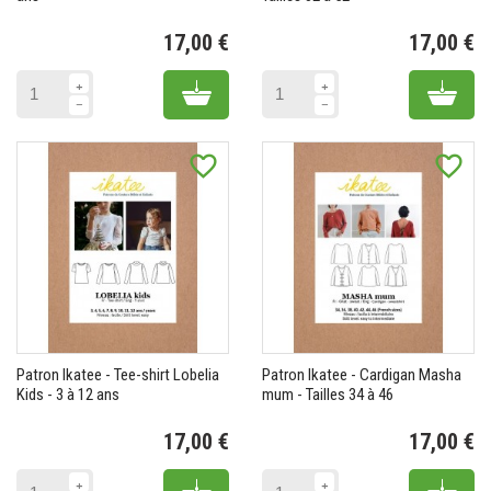
17,00 €
17,00 €
Prix
Pr
Add to cart
Add 
favorite_border
favorite_border
Patron Ikatee - Tee-shirt Lobelia
Patron Ikatee - Cardigan Masha
Kids - 3 à 12 ans
mum - Tailles 34 à 46
17,00 €
17,00 €
Prix
Pr
Add to cart
Add 