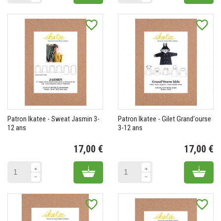
favorite_border
favorite_border
Patron Ikatee - Sweat Jasmin 3-
Patron Ikatee - Gilet Grand'ourse
12 ans
3-12 ans
17,00 €
17,00 €
Prix
Pr
Add to cart
Add 
favorite_border
favorite_border