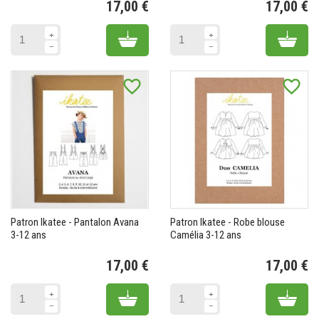
17,00 €
17,00 €
Prix
Pr
Add to cart
Add 
favorite_border
favorite_border
Patron Ikatee - Pantalon Avana
Patron Ikatee - Robe blouse
3-12 ans
Camélia 3-12 ans
17,00 €
17,00 €
Prix
Pr
Add to cart
Add 