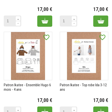
17,00 €
17,00 €
Prix
Pr
(1 avis)
Add to cart
Add 
favorite_border
favorite_border
Patron Ikatee - Ensemble Hugo 6
Patron Ikatee - Top robe Ida 3-12
mois - 4 ans
ans
17,00 €
17,00 €
Prix
Pr
Add to cart
Add 