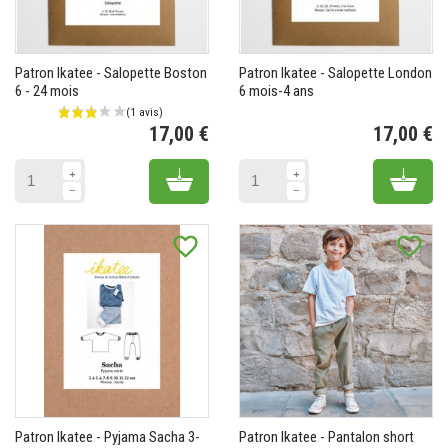
Patron Ikatee - Salopette Boston
Patron Ikatee - Salopette London
6 - 24 mois
6 mois-4 ans
17,00 €
17,00 €
Prix
Pr
Add to cart
Add 
favorite_border
favorite_border
Patron Ikatee - Pyjama Sacha 3-
Patron Ikatee - Pantalon short