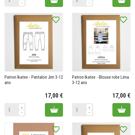
favorite_border
favorite_border
Patron Ikatee - Pantalon Jim 3-12
Patron Ikatee - Blouse robe Léna
ans
3-12 ans
17,00 €
17,00 €
Prix
Pr
Add to cart
Add 
favorite_border
favorite_border