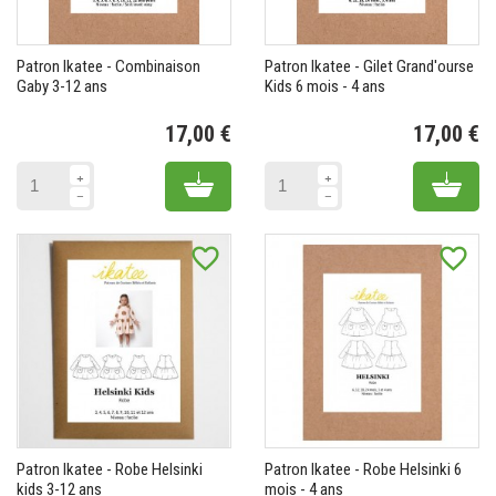
Patron Ikatee - Combinaison
Patron Ikatee - Gilet Grand'ourse
Gaby 3-12 ans
Kids 6 mois - 4 ans
17,00 €
17,00 €
Prix
Pr
Add to cart
Add 
favorite_border
favorite_border
Patron Ikatee - Robe Helsinki
Patron Ikatee - Robe Helsinki 6
kids 3-12 ans
mois - 4 ans