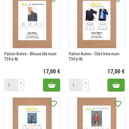
Patron Ikatee - Blouse Ida mum
Patron Ikatee - Gilet Irma mum
T34 à 46
T34 à 46
17,00 €
17,00 €
Prix
Pr
Add to cart
Add 
favorite_border
favorite_border