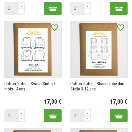
Add to cart
Add 
favorite_border
favorite_border
Patron Ikatee - Sweat Sintra 6
Patron Ikatee - Blouse robe duo
mois - 4 ans
Stella 3-12 ans
17,00 €
17,00 €
Prix
Pr
Add to cart
Add 