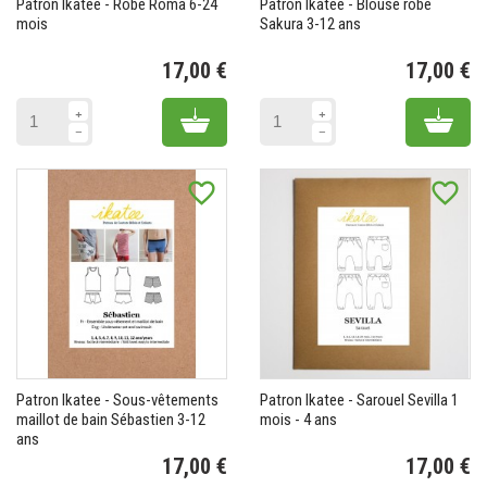
Patron Ikatee - Robe Roma 6-24
Patron Ikatee - Blouse robe
mois
Sakura 3-12 ans
17,00 €
17,00 €
Prix
Pr
Add to cart
Add 
favorite_border
favorite_border
Patron Ikatee - Sous-vêtements
Patron Ikatee - Sarouel Sevilla 1
maillot de bain Sébastien 3-12
mois - 4 ans
ans
17,00 €
17,00 €
Prix
Pr