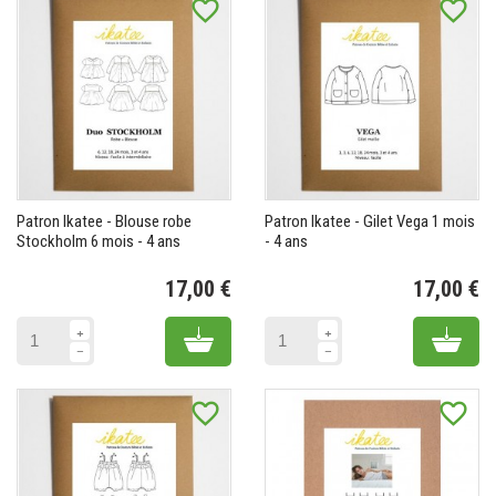
favorite_border
favorite_border
Patron Ikatee - Blouse robe
Patron Ikatee - Gilet Vega 1 mois
Stockholm 6 mois - 4 ans
- 4 ans
17,00 €
17,00 €
Prix
Pr
Add to cart
Add 
favorite_border
favorite_border