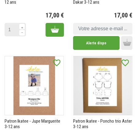
12 ans
Dakar 3-12 ans
17,00 €
17,00 €
Prix
Pr
Add to cart
Alerte dispo
Add 
favorite_border
favorite_border
Patron Ikatee - Jupe Marguerite
Patron Ikatee - Poncho trio Aster
3-12 ans
3-12 ans