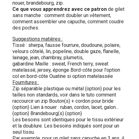
nouer, brandebourg, zip.
Ce que vous apprendrez avec ce patron
de gilet
sans manche : comment doubler un vêtement,
comment assembler une capuche, comment coudre
des poches.
Suggestions matières :
Tissé : sherpa, fausse fourrure, doudoune, polaire,
velours côtelé, lin, popeline, double gaze, flanelle,
lainage, jean, chambray, plumetis,
gabardine Maille : sweat, French terry, sweat
matelassé, jersey, éponge Bord-côte pour l'option
col en bord-côte Ouatine si option matelassée
Fournitures :
Zip séparable plastique ou métal (option) pour les
tailles non standards, voir dans le tuto comment
raccourcir un zip Bouton(s) + cordon pour bride
(option) Lien à nouer : ruban, cordon, lacet, galon...
(option) Brandebourg(s) (option)
Les besoins sont identiques pour le tissu extérieur
et la doublure. Les besoins indiqués sont pour un
seul tissu.
Par exemple, pour un gilet sans capuche en 3 ans, il