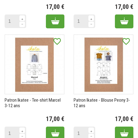
17,00 €
17,00 €
Prix
Pr
Add to cart
Add 
favorite_border
favorite_border
Patron Ikatee - Tee-shirt Marcel
Patron Ikatee - Blouse Peony 3-
3-12 ans
12 ans
17,00 €
17,00 €
Prix
Pr
Add to cart
Add 