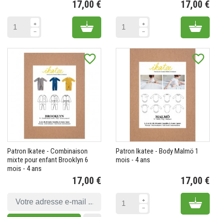
17,00 €
17,00 €
Prix
Pr
Add to cart
Add 
favorite_border
favorite_border
Patron Ikatee - Combinaison
Patron Ikatee - Body Malmö 1
mixte pour enfant Brooklyn 6
mois - 4 ans
mois - 4 ans
17,00 €
17,00 €
Prix
Pr
Add 