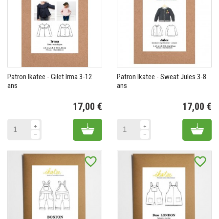
Patron Ikatee - Gilet Irma 3-12
Patron Ikatee - Sweat Jules 3-8
ans
ans
17,00 €
17,00 €
Prix
Pr
Add to cart
Add 
favorite_border
favorite_border