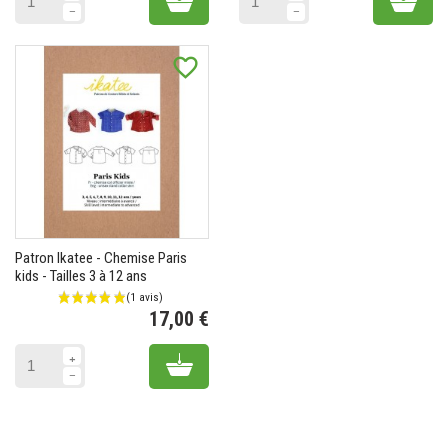
favorite_border
Patron Ikatee - Chemise Paris
kids - Tailles 3 à 12 ans
17,00 €
Prix
Add to cart