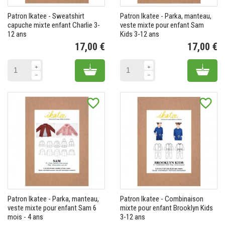
Patron Ikatee - Sweatshirt
Patron Ikatee - Parka, manteau,
capuche mixte enfant Charlie 3-
veste mixte pour enfant Sam
12 ans
Kids 3-12 ans
17,00 €
17,00 €
Prix
Pr
Add to cart
Add 
favorite_border
favorite_border
Patron Ikatee - Parka, manteau,
Patron Ikatee - Combinaison
veste mixte pour enfant Sam 6
mixte pour enfant Brooklyn Kids
mois - 4 ans
3-12 ans