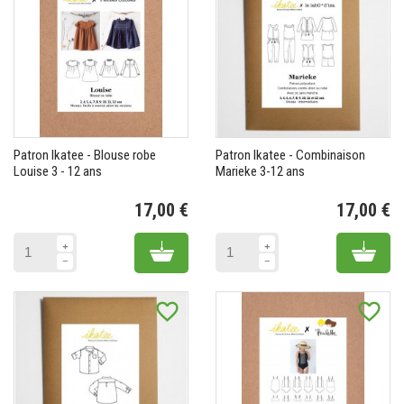
Patron Ikatee - Blouse robe
Patron Ikatee - Combinaison
Louise 3 - 12 ans
Marieke 3-12 ans
17,00 €
17,00 €
Prix
Pr
Add to cart
Add 
favorite_border
favorite_border