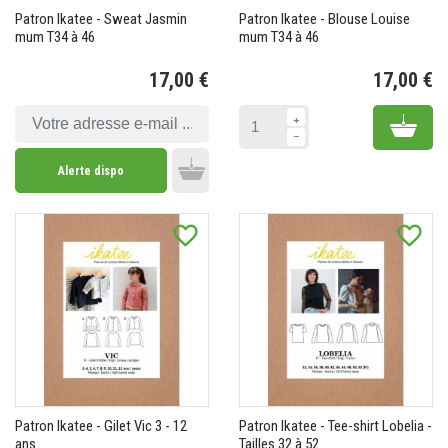
Patron Ikatee - Sweat Jasmin
Patron Ikatee - Blouse Louise
mum T34 à 46
mum T34 à 46
17,00 €
17,00 €
Prix
Pr
Add 
Alerte dispo
Add to cart
favorite_border
favorite_border
Patron Ikatee - Gilet Vic 3 - 12
Patron Ikatee - Tee-shirt Lobelia -
ans
Tailles 32 à 52