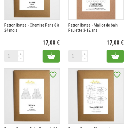
Patron Ikatee - Chemise Paris 6 à
Patron Ikatee - Maillot de bain
24 mois
Paulette 3-12 ans
17,00 €
17,00 €
Prix
Pr
Add to cart
Add 
favorite_border
favorite_border