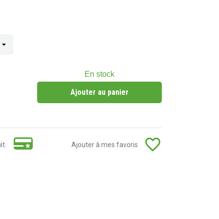
En stock
Ajouter au panier
favorite_border
it.
Ajouter à mes favoris