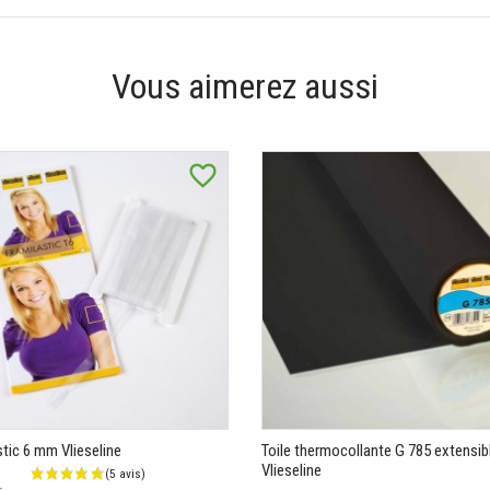
Vous aimerez aussi
favorite_border
stic 6 mm Vlieseline
Toile thermocollante G 785 extensib
Vlieseline