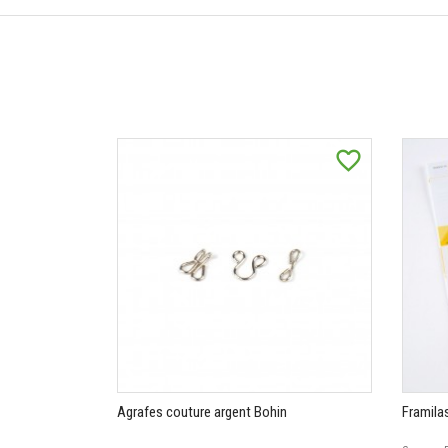
favorite_border
Agrafes couture argent Bohin
Framila