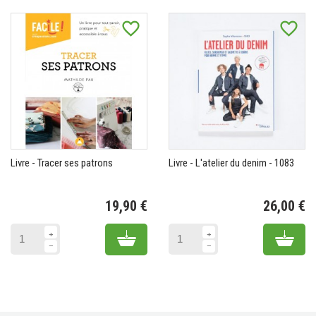
favorite_border
favorite_border
Livre - Tracer ses patrons
Livre - L'atelier du denim - 1083
19,90 €
26,00 €
Prix
Pr
Add to cart
Add 