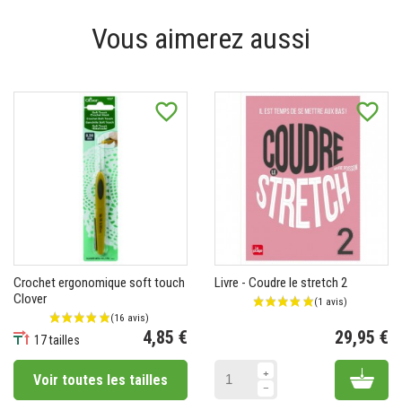
Vous aimerez aussi
favorite_border
favorite_border
Crochet ergonomique soft touch
Livre - Coudre le stretch 2
Clover
4,85 €
29,95 €
17 tailles
Prix
Pr
Add 
Voir toutes les tailles