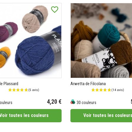
favorite_border
de Plassard
Arwetta de Filcolana
4,20 €
ouleurs
30 couleurs
Prix
Voir toutes les couleurs
Voir toutes les couleur