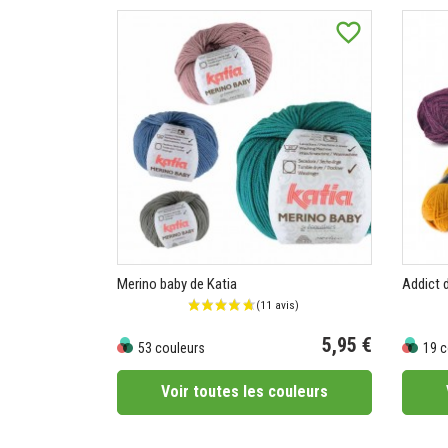
favorite_border
Merino baby de Katia
Addict 
5,95 €
53 couleurs
19 c
Prix
Prix
Voir toutes les couleurs