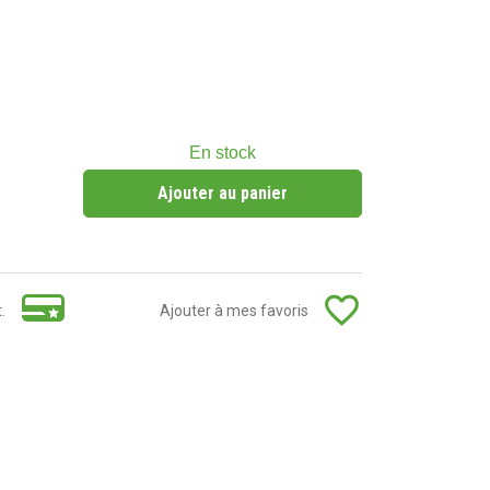
En stock
Ajouter au panier
favorite_border
.
Ajouter à mes favoris