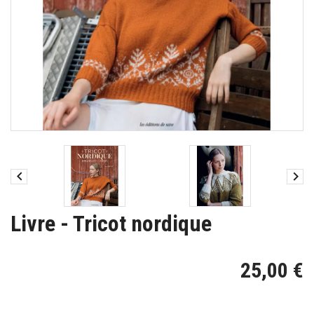


Livre - Tricot nordique
25,00 €