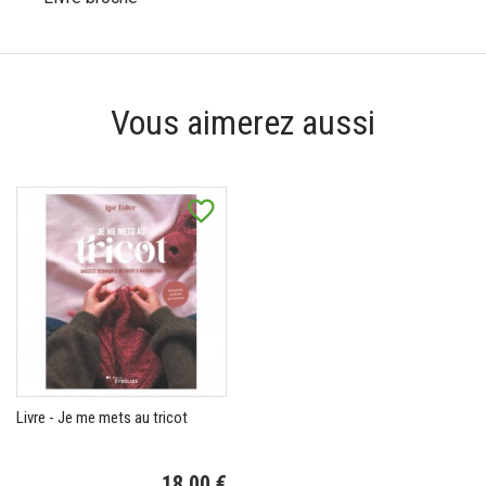
Vous aimerez aussi
favorite_border
Livre - Je me mets au tricot
18,00 €