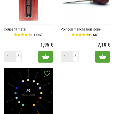
Coupe fil métal
Poinçon manche bois poire
1,95 €
7,10 €
Prix
Pr
Add to cart
Add 
favorite_border