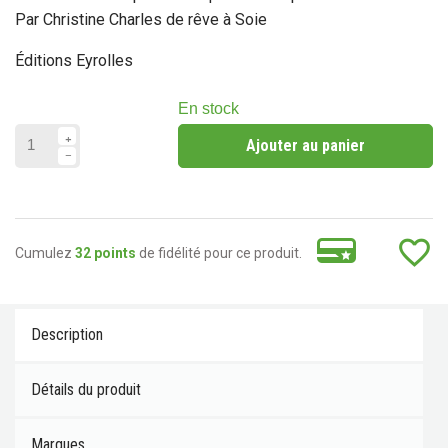
Par Christine Charles de rêve à Soie
Éditions Eyrolles
En stock
Ajouter au panier
favorite_border
Cumulez
32 points
de fidélité pour ce produit.
Description
Détails du produit
Marques