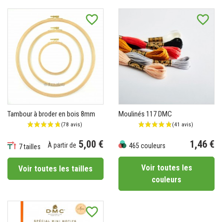
favorite_border
favorite_border
Tambour à broder en bois 8mm
Moulinés 117 DMC
5,00 €
1,46 €
À partir de
465 couleurs
7 tailles
Prix
Prix
Voir toutes les
Voir toutes les tailles
couleurs
favorite_border