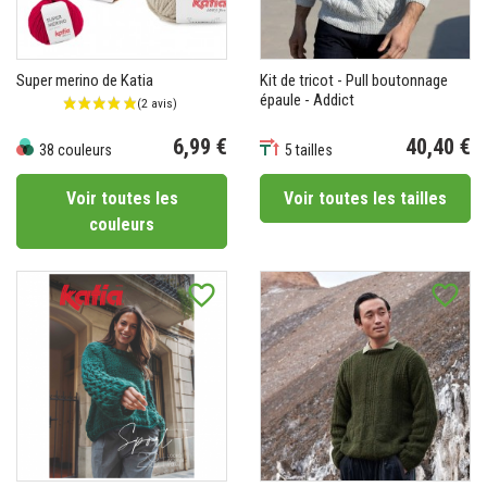
Super merino de Katia
Kit de tricot - Pull boutonnage
épaule - Addict
6,99 €
40,40 €
38 couleurs
5 tailles
Prix
Prix
Voir toutes les
Voir toutes les tailles
couleurs
favorite_border
favorite_border