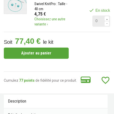
Swivel KnitPro : Taille -
40 cm
En stock
4,75 €
Choisissez une autre
variante ›
77,40 €
Soit
le kit
Ajouter au panier
favorite_border
Cumulez
77 points
de fidélité pour ce produit.
Description