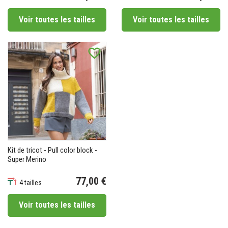
Prix
Prix
Voir toutes les tailles
Voir toutes les tailles
favorite_border
Kit de tricot - Pull color block -
Super Merino
77,00 €
4 tailles
Prix
Voir toutes les tailles