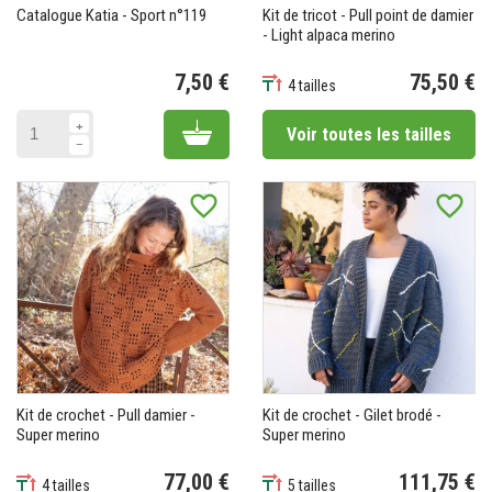
Catalogue Katia - Sport n°119
Kit de tricot - Pull point de damier
- Light alpaca merino
7,50 €
75,50 €
4 tailles
Prix
Prix
Add to cart
Voir toutes les tailles
favorite_border
favorite_border
Kit de crochet - Pull damier -
Kit de crochet - Gilet brodé -
Super merino
Super merino
77,00 €
111,75 €
4 tailles
5 tailles