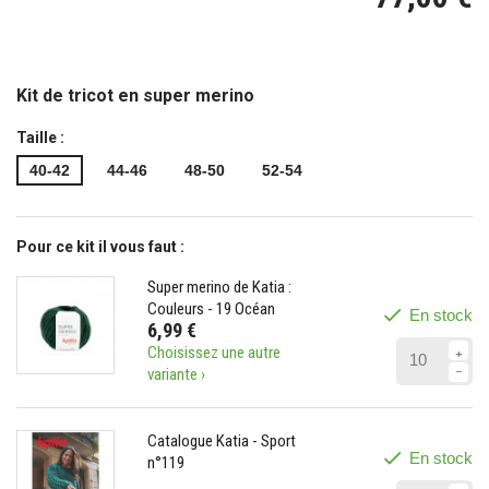
Kit de tricot en super merino
Taille :
40-42
44-46
48-50
52-54
Pour ce kit il vous faut :
Super merino de Katia :
Couleurs - 19 Océan
En stock
6,99 €
Choisissez une autre
variante ›
Catalogue Katia - Sport
En stock
n°119