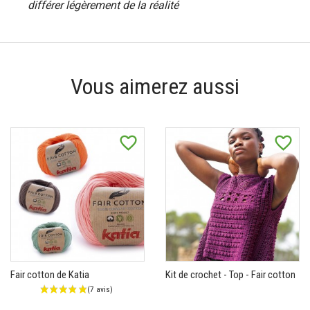
différer légèrement de la réalité
Vous aimerez aussi
favorite_border
favorite_border
Fair cotton de Katia
Kit de crochet - Top - Fair cotton