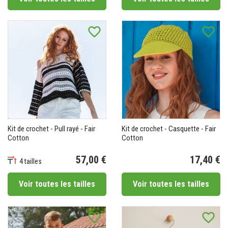
favorite_border
favorite_border
Kit de crochet - Pull rayé - Fair
Kit de crochet - Casquette - Fair
Cotton
Cotton
57,00 €
17,40 €
4 tailles
Prix
Pr
Voir toutes les tailles
Voir toutes les tailles
favorite_border
favorite_border