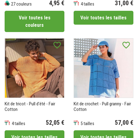
4,95 €
31,00 €
27 couleurs
4 tailles
Prix
Prix
Voir toutes les
Voir toutes les tailles
couleurs
favorite_border
favorite_border
Kit de tricot - Pull d'été - Fair
Kit de crochet - Pull granny - Fair
Cotton
Cotton
52,05 €
57,00 €
4 tailles
5 tailles
Prix
Prix
Voir toutes les tailles
Voir toutes les tailles