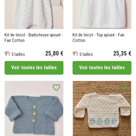
Kit de tricot - Barboteuse ajouré -
Kit de tricot - Top ajouré - Fair
Fair Cotton
Cotton
25,80 €
25,35 €
5 tailles
5 tailles
Prix
Prix
Voir toutes les tailles
Voir toutes les tailles
favorite_border
favorite_border