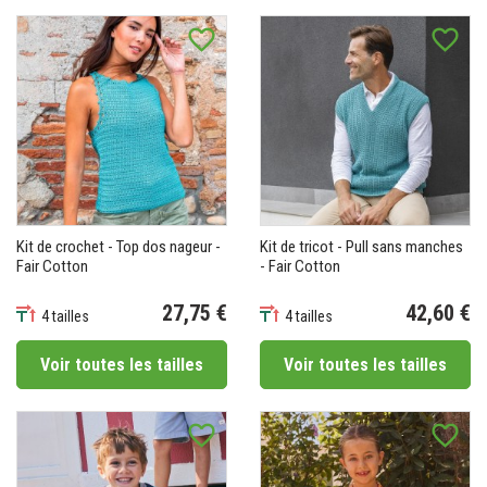
favorite_border
favorite_border
Kit de crochet - Top dos nageur -
Kit de tricot - Pull sans manches
Fair Cotton
- Fair Cotton
27,75 €
42,60 €
4 tailles
4 tailles
Prix
Prix
Voir toutes les tailles
Voir toutes les tailles
favorite_border
favorite_border