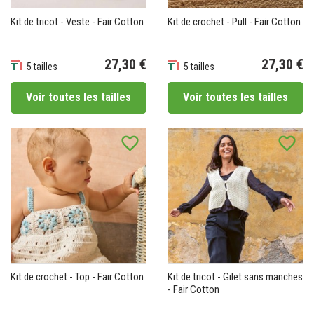
Kit de tricot - Veste - Fair Cotton
Kit de crochet - Pull - Fair Cotton
27,30 €
27,30 €
5 tailles
5 tailles
Prix
Prix
Voir toutes les tailles
Voir toutes les tailles
favorite_border
favorite_border
Kit de crochet - Top - Fair Cotton
Kit de tricot - Gilet sans manches
- Fair Cotton