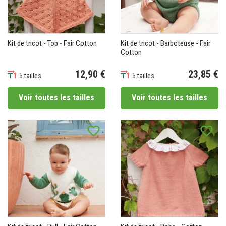
Kit de tricot - Top - Fair Cotton
Kit de tricot - Barboteuse - Fair
Cotton
12,90 €
23,85 €
5 tailles
5 tailles
Prix
Prix
Voir toutes les tailles
Voir toutes les tailles
favorite_border
favorite_border