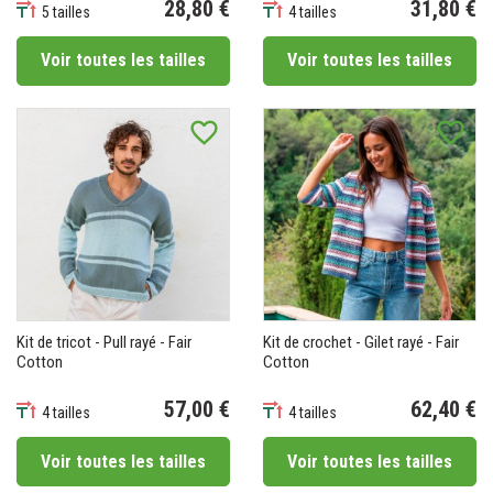
28,80 €
31,80 €
5 tailles
4 tailles
Prix
Prix
Voir toutes les tailles
Voir toutes les tailles
favorite_border
favorite_border
Kit de tricot - Pull rayé - Fair
Kit de crochet - Gilet rayé - Fair
Cotton
Cotton
57,00 €
62,40 €
4 tailles
4 tailles
Prix
Prix
Voir toutes les tailles
Voir toutes les tailles