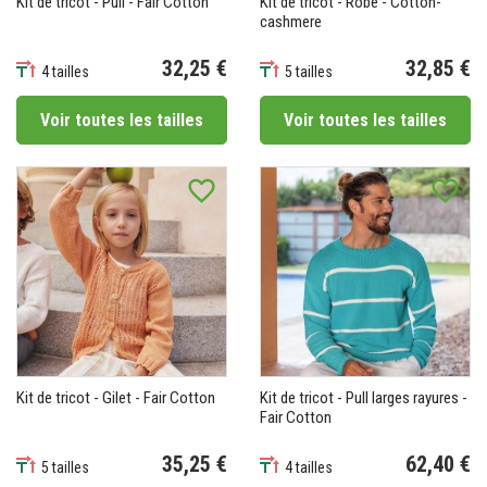
Kit de tricot - Pull - Fair Cotton
Kit de tricot - Robe - Cotton-
cashmere
32,25 €
32,85 €
4 tailles
5 tailles
Prix
Prix
Voir toutes les tailles
Voir toutes les tailles
(7 avis)
favorite_border
favorite_border
Kit de tricot - Gilet - Fair Cotton
Kit de tricot - Pull larges rayures -
Fair Cotton
35,25 €
62,40 €
5 tailles
4 tailles
Prix
Prix