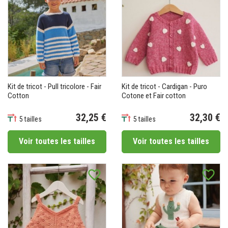
Kit de tricot - Pull tricolore - Fair
Kit de tricot - Cardigan - Puro
Cotton
Cotone et Fair cotton
32,25 €
32,30 €
5 tailles
5 tailles
Prix
Prix
Voir toutes les tailles
Voir toutes les tailles
favorite_border
favorite_border