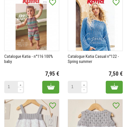
favorite_border
favorite_border
Catalogue Katia - n°116 100%
Catalogue Katia Casual n°122 -
baby
Spring summer
7,95 €
7,50 €
Prix
Pr
Add to cart
Add 
favorite_border
favorite_border