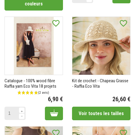
couleurs
favorite_border
favorite_border
Catalogue - 100% wood fibre
Kit de crochet - Chapeau Grasse
Raffia yarn Eco Vita 18 projets
- Raffia Eco Vita
6,90 €
26,60 €
Prix
Pr
Add to cart
Voir toutes les tailles
favorite_border
favorite_border