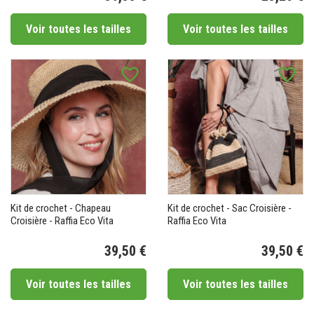
Prix
Pr
Voir toutes les tailles
Voir toutes les tailles
favorite_border
favorite_border
Kit de crochet - Chapeau
Kit de crochet - Sac Croisière -
Croisière - Raffia Eco Vita
Raffia Eco Vita
(1 avis)
39,50 €
39,50 €
Prix
Pr
Voir toutes les tailles
Voir toutes les tailles