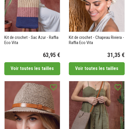
(2 avis)
Kit de crochet - Sac Azur - Raffia
Kit de crochet - Chapeau Riviera -
Eco Vita
Raffia Eco Vita
63,95 €
31,35 €
Prix
Pr
Voir toutes les tailles
Voir toutes les tailles
favorite_border
favorite_border