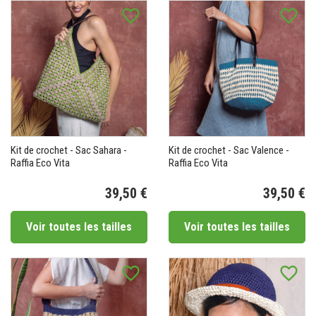
favorite_border
favorite_border
Kit de crochet - Sac Sahara -
Kit de crochet - Sac Valence -
Raffia Eco Vita
Raffia Eco Vita
39,50 €
39,50 €
Prix
Pr
Voir toutes les tailles
Voir toutes les tailles
favorite_border
favorite_border