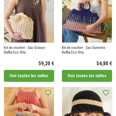
Kit de crochet - Sac Grasse -
Kit de crochet - Sac Sorrento -
Raffia Eco Vita
Raffia Eco Vita
59,20 €
54,80 €
Prix
Pr
Voir toutes les tailles
Voir toutes les tailles
favorite_border
favorite_border