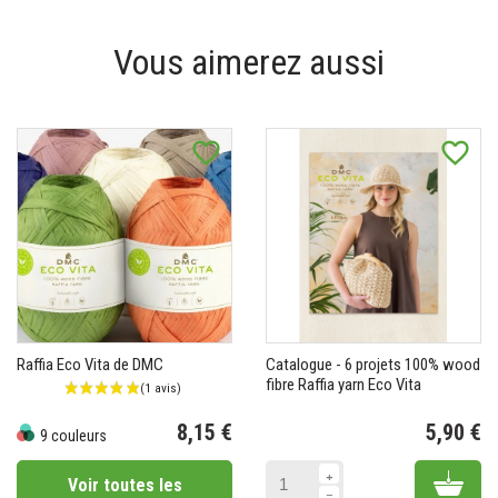
Vous aimerez aussi
favorite_border
favorite_border
Raffia Eco Vita de DMC
Catalogue - 6 projets 100% wood
fibre Raffia yarn Eco Vita
8,15 €
5,90 €
9 couleurs
Prix
Pr
Add 
Voir toutes les