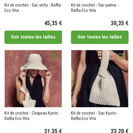
Kit de crochet - Sac vichy - Raffia
Kit de crochet - Sac palma -
Eco Vita
Raffia Eco Vita
45,35 €
30,35 €
Prix
Pr
Voir toutes les tailles
Voir toutes les tailles
favorite_border
favorite_border
Kit de crochet - Chapeau Kyoto -
Kit de crochet - Sac Kyoto -
Raffia Eco Vita
Raffia Eco Vita
31,35 €
23,20 €