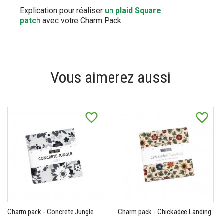
Explication pour réaliser
un plaid Square
patch
avec votre Charm Pack
Vous aimerez aussi
favorite_border
favorite_border
Charm pack - Concrete Jungle
Charm pack - Chickadee Landing