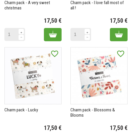
Charm pack - A very sweet
Charm pack - I love fall most of
christmas
all !
17,50 €
17,50 €
Prix
Pr
Add to cart
Add 
favorite_border
favorite_border
Charm pack - Lucky
Charm pack - Blossoms &
Blooms
17,50 €
17,50 €