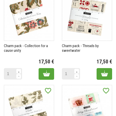
Charm pack - Collection for a
Charm pack - Threads by
cause unity
sweetwater
17,50 €
17,50 €
Prix
Pr
Add to cart
Add 
favorite_border
favorite_border