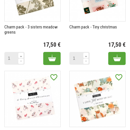
Charm pack - 3 sisters meadow
Charm pack - Tiny christmas
greens
17,50 €
17,50 €
Prix
Pr
Add to cart
Add 
favorite_border
favorite_border