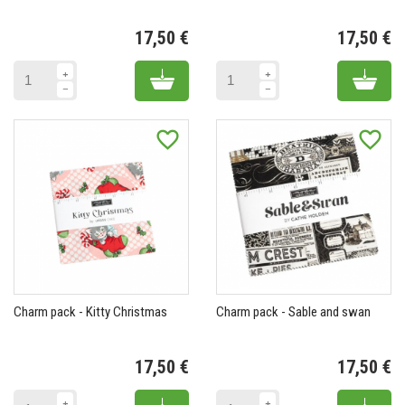
17,50 €
17,50 €
Prix
Pr
Add to cart
Add 
favorite_border
favorite_border
Charm pack - Kitty Christmas
Charm pack - Sable and swan
17,50 €
17,50 €
Prix
Pr