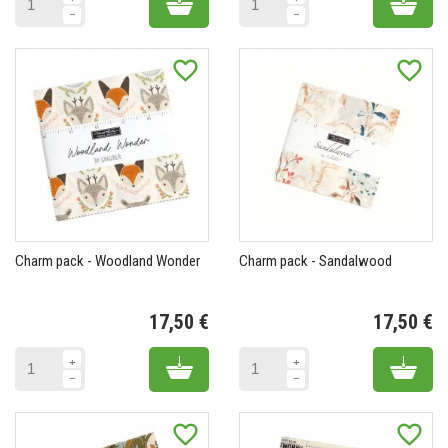
Add to cart
Add 
favorite_border
favorite_border
Charm pack - Woodland Wonder
Charm pack - Sandalwood
17,50 €
17,50 €
Prix
Pr
Add to cart
Add 
favorite_border
favorite_border