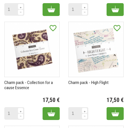
Prix
Pr
Add to cart
Add 
favorite_border
favorite_border
Charm pack - Collection for a
Charm pack - High Flight
cause Essence
17,50 €
17,50 €
Prix
Pr
Add to cart
Add 