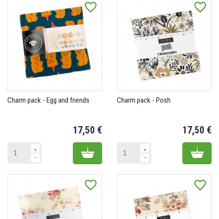
favorite_border
favorite_border
Charm pack - Egg and friends
Charm pack - Posh
17,50 €
17,50 €
Prix
Pr
Add to cart
Add 
favorite_border
favorite_border