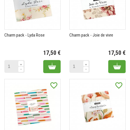
Charm pack - Lyda Rose
Charm pack - Joie de vivre
17,50 €
17,50 €
Prix
Pr
Add to cart
Add 
favorite_border
favorite_border