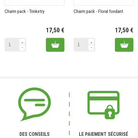
Charm pack - Trinketry
Charm pack - Floral fondant
17,50 €
17,50 €
Prix
Pr
Add to cart
Add 
DES CONSEILS
LE PAIEMENT SÉCURISÉ