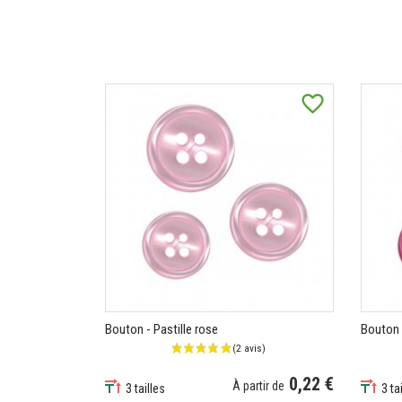
favorite_border
Bouton - Pastille rose
Bouton -
0,22 €
À partir de
3 tailles
3 ta
Prix
Prix