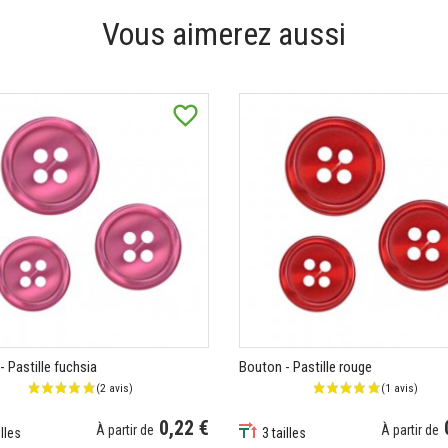
Vous aimerez aussi
favorite_border
 Pastille fuchsia
Bouton - Pastille rouge
0,22 €
À partir de
À partir de
illes
3 tailles
Prix