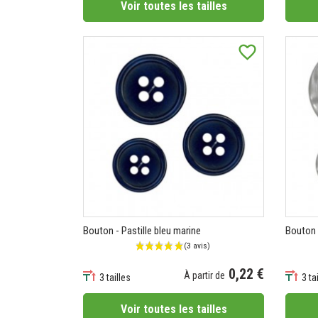
Voir toutes les tailles
favorite_border
Bouton - Pastille bleu marine
Bouton -
0,22 €
À partir de
3 tailles
3 ta
Prix
Prix
Voir toutes les tailles