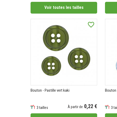
Voir toutes les tailles
favorite_border
Bouton - Pastille vert kaki
Bouton -
0,22 €
À partir de
3 tailles
3 ta
Prix
Prix