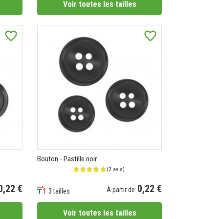
Voir toutes les tailles
favorite_border
favorite_border
Bouton - Pastille noir
0,22 €
0,22 €
À partir de
3 tailles
Prix
Voir toutes les tailles