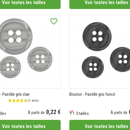
Voir toutes les tailles
Voir toutes les tailles
favorite_border
 Pastille gris clair
Bouton - Pastille gris foncé
0,22 €
À partir de
À partir de
illes
3 tailles
Prix
Voir toutes les tailles
Voir toutes les tailles