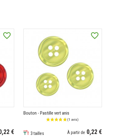
favorite_border
favorite_border
Bouton - Pastille vert anis
0,22 €
0,22 €
À partir de
3 tailles
Prix