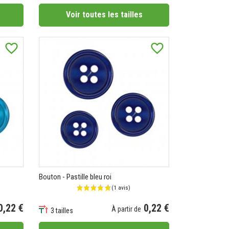
Voir toutes les tailles
favorite_border
favorite_border
Bouton - Pastille bleu roi
0,22 €
0,22 €
À partir de
3 tailles
Prix