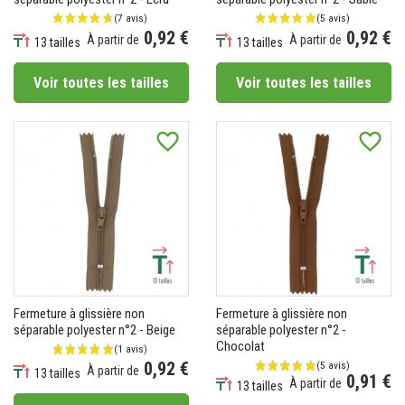
0,92 €
0,92 €
À partir de
À partir de
13 tailles
13 tailles
Prix
Prix
Voir toutes les tailles
Voir toutes les tailles
favorite_border
favorite_border
Fermeture à glissière non
Fermeture à glissière non
séparable polyester n°2 - Beige
séparable polyester n°2 -
Chocolat
0,92 €
À partir de
13 tailles
0,91 €
À partir de
Prix
13 tailles
Prix