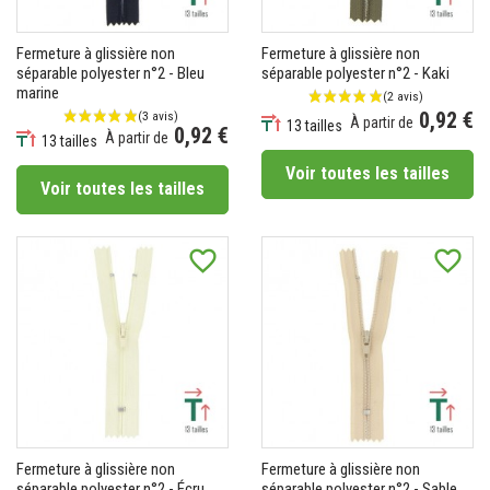
Fermeture à glissière non
Fermeture à glissière non
séparable polyester n°2 - Bleu
séparable polyester n°2 - Kaki
marine
0,92 €
À partir de
13 tailles
0,92 €
À partir de
Prix
13 tailles
Prix
Voir toutes les tailles
Voir toutes les tailles
favorite_border
favorite_border
(2 avis)
Fermeture à glissière non
Fermeture à glissière non
séparable polyester n°2 - Écru
séparable polyester n°2 - Sable