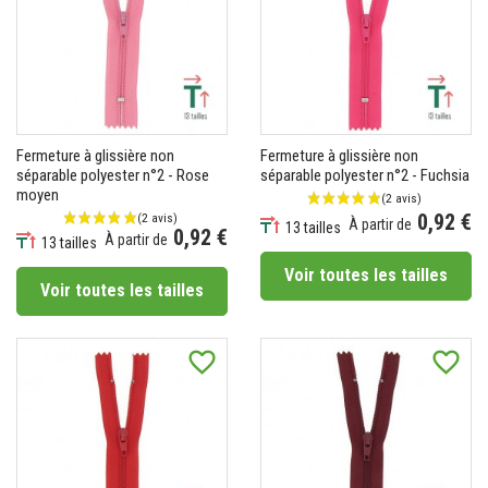
Fermeture à glissière non
Fermeture à glissière non
séparable polyester n°2 - Rose
séparable polyester n°2 - Fuchsia
moyen
0,92 €
À partir de
13 tailles
0,92 €
À partir de
Prix
13 tailles
Prix
Voir toutes les tailles
Voir toutes les tailles
favorite_border
favorite_border