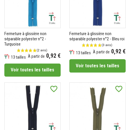
Fermeture à glissière non
Fermeture à glissière non
séparable polyester n°2 -
séparable polyester n°2 - Bleu roi
Turquoise
0,92 €
À partir de
13 tailles
0,92 €
À partir de
Prix
13 tailles
Prix
Voir toutes les tailles
Voir toutes les tailles
(8 avis)
favorite_border
favorite_border