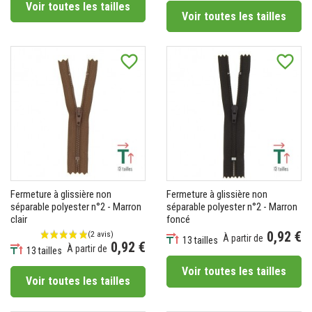
Voir toutes les tailles
Voir toutes les tailles
favorite_border
favorite_border
(2 avis)
Fermeture à glissière non
Fermeture à glissière non
séparable polyester n°2 - Marron
séparable polyester n°2 - Marron
clair
foncé
0,92 €
À partir de
13 tailles
0,92 €
À partir de
Prix
13 tailles
Prix
Voir toutes les tailles
Voir toutes les tailles