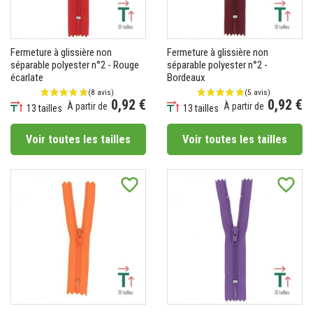
(24 avis)
Fermeture à glissière non
Fermeture à glissière non
séparable polyester n°2 - Rouge
séparable polyester n°2 -
écarlate
Bordeaux
0,92 €
0,92 €
À partir de
À partir de
13 tailles
13 tailles
Prix
Prix
Voir toutes les tailles
Voir toutes les tailles
favorite_border
favorite_border