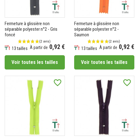
Fermeture à glissière non
Fermeture à glissière non
séparable polyester n°2 - Gris
séparable polyester n°2 -
foncé
Saumon
0,92 €
0,92 €
À partir de
À partir de
13 tailles
13 tailles
Prix
Prix
Voir toutes les tailles
Voir toutes les tailles
favorite_border
favorite_border