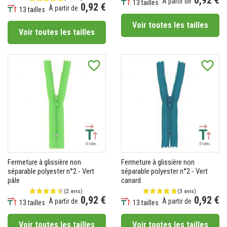
0,92 €
À partir de
13 tailles
0,92 €
À partir de
Prix
13 tailles
Prix
Voir toutes les tailles
Voir toutes les tailles
favorite_border
favorite_border
Fermeture à glissière non
Fermeture à glissière non
séparable polyester n°2 - Vert
séparable polyester n°2 - Vert
pâle
canard
(5 avis)
0,92 €
0,92 €
À partir de
À partir de
13 tailles
13 tailles
Prix
Prix
Voir toutes les tailles
Voir toutes les tailles