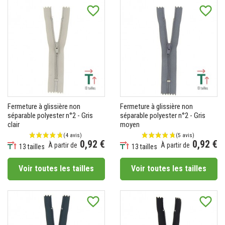
favorite_border
favorite_border
Fermeture à glissière non
Fermeture à glissière non
séparable polyester n°2 - Gris
séparable polyester n°2 - Gris
clair
moyen
0,92 €
0,92 €
À partir de
À partir de
13 tailles
13 tailles
Prix
Prix
Voir toutes les tailles
Voir toutes les tailles
(2 avis)
favorite_border
favorite_border