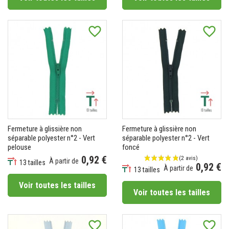
favorite_border
favorite_border
Fermeture à glissière non
Fermeture à glissière non
séparable polyester n°2 - Vert
séparable polyester n°2 - Vert
pelouse
foncé
0,92 €
À partir de
13 tailles
0,92 €
À partir de
Prix
13 tailles
Prix
Voir toutes les tailles
Voir toutes les tailles
favorite_border
favorite_border