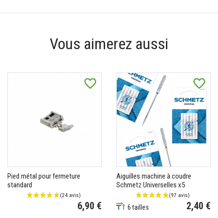
Vous aimerez aussi
favorite_border
favorite_border
Pied métal pour fermeture
Aiguilles machine à coudre
standard
Schmetz Universelles x5
6,90 €
2,40 €
6 tailles
Prix
Prix