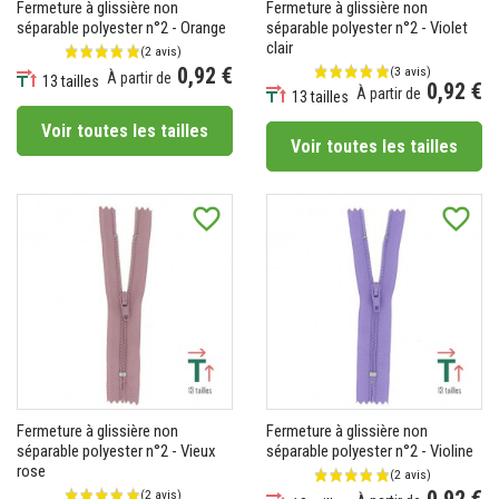
Fermeture à glissière non
Fermeture à glissière non
séparable polyester n°2 - Orange
séparable polyester n°2 - Violet
clair
0,92 €
À partir de
13 tailles
0,92 €
À partir de
Prix
13 tailles
Prix
Voir toutes les tailles
Voir toutes les tailles
(3 avis)
favorite_border
favorite_border
Fermeture à glissière non
Fermeture à glissière non
séparable polyester n°2 - Vieux
séparable polyester n°2 - Violine
rose