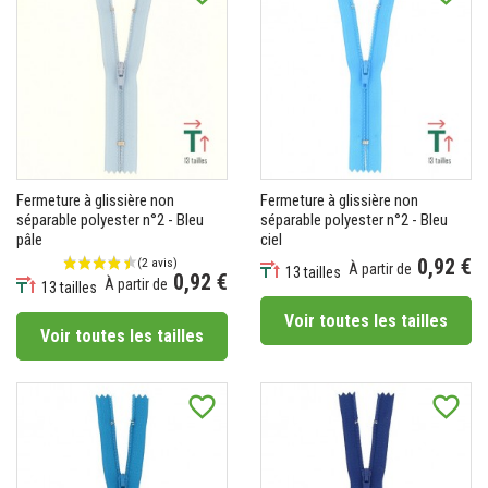
(2 avis)
Fermeture à glissière non
Fermeture à glissière non
séparable polyester n°2 - Bleu
séparable polyester n°2 - Bleu
pâle
ciel
0,92 €
À partir de
13 tailles
0,92 €
À partir de
Prix
13 tailles
Prix
Voir toutes les tailles
Voir toutes les tailles
favorite_border
favorite_border