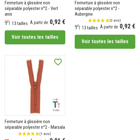
Fermeture à glissière non
Fermeture à glissière non
séparable polyester n°2 - Vert
séparable polyester n°2 -
anis
Aubergine
0,92 €
À partir de
13 tailles
0,92 €
À partir de
Prix
13 tailles
Prix
Voir toutes les tailles
Voir toutes les tailles
favorite_border
(2 avis)
Fermeture à glissière non
séparable polyester n°2 - Marsala