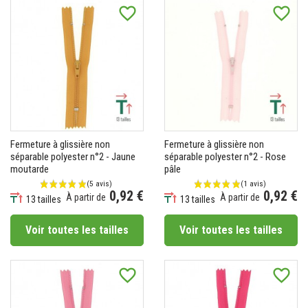
favorite_border
favorite_border
Fermeture à glissière non
Fermeture à glissière non
séparable polyester n°2 - Jaune
séparable polyester n°2 - Rose
moutarde
pâle
0,92 €
0,92 €
À partir de
À partir de
13 tailles
13 tailles
Prix
Prix
Voir toutes les tailles
Voir toutes les tailles
favorite_border
favorite_border