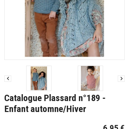


Catalogue Plassard n°189 -
Enfant automne/Hiver
6,95 €