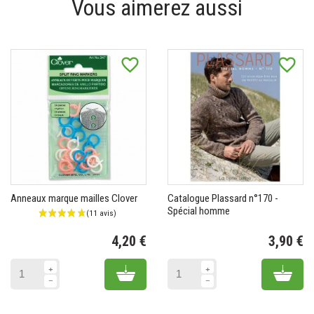
Vous aimerez aussi
favorite_border
favorite_border
Anneaux marque mailles Clover
Catalogue Plassard n°170 -
Spécial homme
4,20 €
3,90 €
Prix
Pr
Add to cart
Add 