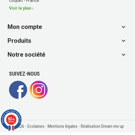
Coquet - France
Voir le plan ›
Mon compte

Produits

Notre société

SUIVEZ-NOUS
9.7
/10
11818 avis
© 2026 - Ecolaines -
Mentions légales
- Réalisation Dream me up