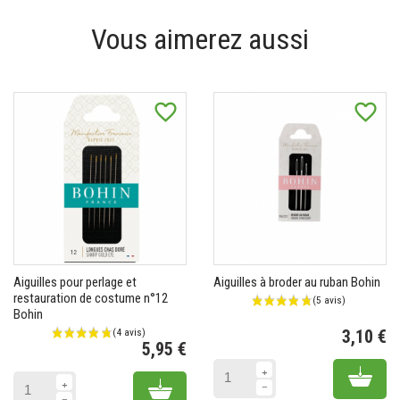
Vous aimerez aussi
favorite_border
favorite_border
Aiguilles pour perlage et
Aiguilles à broder au ruban Bohin
restauration de costume n°12
Bohin
3,10 €
5,95 €
Pr
Prix
Add 
Add to cart